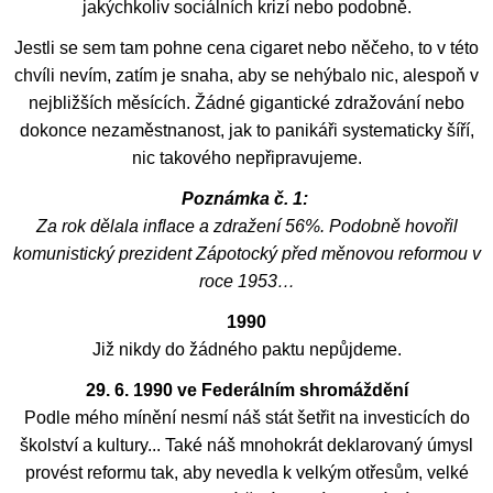
jakýchkoliv sociálních krizí nebo podobně.
Jestli se sem tam pohne cena cigaret nebo něčeho, to v této
chvíli nevím, zatím je snaha, aby se nehýbalo nic, alespoň v
nejbližších měsících. Žádné gigantické zdražování nebo
dokonce nezaměstnanost, jak to panikáři systematicky šíří,
nic takového nepřipravujeme.
Poznámka č. 1:
Za rok dělala inflace a zdražení 56%. Podobně hovořil
komunistický prezident Zápotocký před měnovou reformou v
roce 1953…
1990
Již nikdy do žádného paktu nepůjdeme.
29. 6. 1990 ve Federálním shromáždění
Podle mého mínění nesmí náš stát šetřit na investicích do
školství a kultury... Také náš mnohokrát deklarovaný úmysl
provést reformu tak, aby nevedla k velkým otřesům, velké