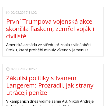
02.02.2017 11:02
První Trumpova vojenská akce
skončila fiaskem, zemřel voják i
civilisté
Americká armáda ve středu přiznala civilní oběti
útoku, který proběhl minulý víkend v Jemenu s...
02.02.2017 10:57
Zákulisí politiky s Ivanem
Langerem: Prozradil, jak strany
utrácejí peníze
V kampaních dnes vidíme samé AB. Nikoli Andreje