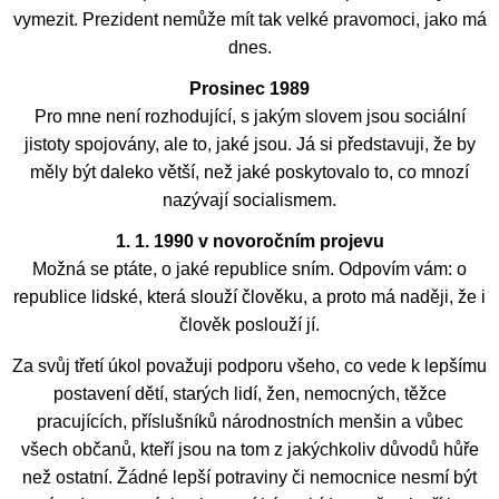
vymezit. Prezident nemůže mít tak velké pravomoci, jako má
dnes.
Prosinec 1989
Pro mne není rozhodující, s jakým slovem jsou sociální
jistoty spojovány, ale to, jaké jsou. Já si představuji, že by
měly být daleko větší, než jaké poskytovalo to, co mnozí
nazývají socialismem.
1. 1. 1990 v novoročním projevu
Možná se ptáte, o jaké republice sním. Odpovím vám: o
republice lidské, která slouží člověku, a proto má naději, že i
člověk poslouží jí.
Za svůj třetí úkol považuji podporu všeho, co vede k lepšímu
postavení dětí, starých lidí, žen, nemocných, těžce
pracujících, příslušníků národnostních menšin a vůbec
všech občanů, kteří jsou na tom z jakýchkoliv důvodů hůře
než ostatní. Žádné lepší potraviny či nemocnice nesmí být