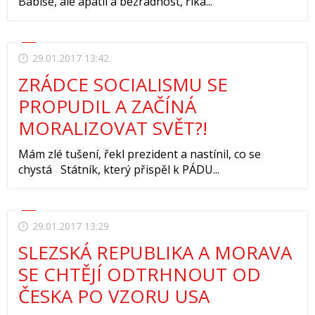
Babiše, ale apatii a bezradnost, říká...
29.01.2017 13:42
ZRÁDCE SOCIALISMU SE
PROPUDIL A ZAČÍNÁ
MORALIZOVAT SVĚT?!
Mám zlé tušení, řekl prezident a nastínil, co se
chystá Státník, který přispěl k PÁDU...
29.01.2017 13:29
SLEZSKÁ REPUBLIKA A MORAVA
SE CHTĚJÍ ODTRHNOUT OD
ČESKA PO VZORU USA