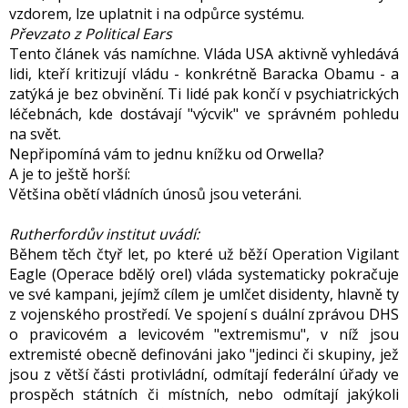
vzdorem, lze uplatnit i na odpůrce systému.
Převzato z Political Ears
Tento článek vás namíchne. Vláda
USA
aktivně
vyhled
ává
lidi, kteří kritizují vládu - konkrétně Baracka Obamu - a
zatýká je bez obvinění. Ti lidé pak končí v psychiatrických
léčebnách, kde dostávají "výcvik" ve správném pohledu
na svět.
Nepřipomíná vám to jednu knížku od Orwella?
A je to ještě horší:
Většina obětí vládních únosů jsou veteráni.
Rutherford
ův institut uvádí:
Během těch čtyř let, po které už běží Operation Vigilant
Eagle (Operace bdělý orel) vláda systematicky pokračuje
ve své kampani, jejímž cílem je
uml
čet disidenty, hlavně ty
z vojenského prostředí. Ve spojení s duální zprávou DHS
o pravicovém a levicovém "extremismu", v níž jsou
extremisté obecně definováni jako "jedinci či skupiny, jež
jsou z větší části protivládní, odmítají federální úřady ve
prospěch státních či místních, nebo odmítají jakýkoli