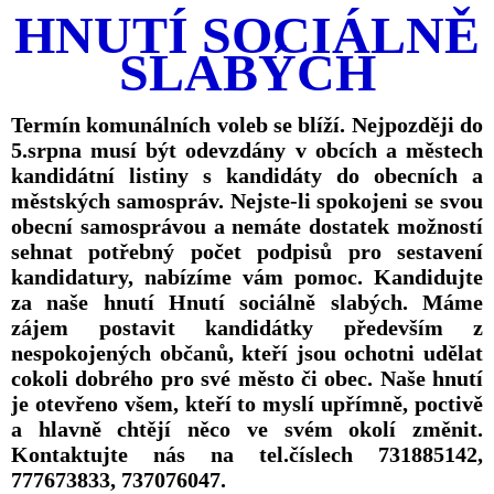
HNUTÍ SOCIÁLNĚ
SLABÝCH
Termín komunálních voleb se blíží. Nejpozději do
5.srpna musí být odevzdány v obcích a městech
kandidátní listiny s kandidáty do obecních a
městských samospráv. Nejste-li spokojeni se svou
obecní samosprávou a nemáte dostatek možností
sehnat potřebný počet podpisů pro sestavení
kandidatury, nabízíme vám pomoc. Kandidujte
za naše hnutí Hnutí sociálně slabých. Máme
zájem postavit kandidátky především z
nespokojených občanů, kteří jsou ochotni udělat
cokoli dobrého pro své město či obec. Naše hnutí
je otevřeno všem, kteří to myslí upřímně, poctivě
a hlavně chtějí něco ve svém okolí změnit.
Kontaktujte nás na tel.číslech 731885142,
777673833, 737076047.