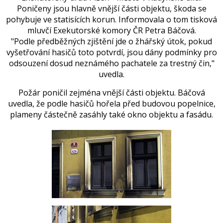
Poničeny jsou hlavně vnější části objektu, škoda se
pohybuje ve statisících korun. Informovala o tom tisková
mluvčí Exekutorské komory ČR Petra Báčová.
"Podle předběžných zjištění jde o žhářský útok, pokud
vyšetřování hasičů toto potvrdí, jsou dány podmínky
pro
odsouzení dosud neznámého pachatele za trestný čin,"
uvedla.
Požár poničil zejména vnější části objektu. Báčová
uvedla, že podle hasičů hořela před budovou popelnice,
plameny částečně zasáhly také okno objektu a fasádu.