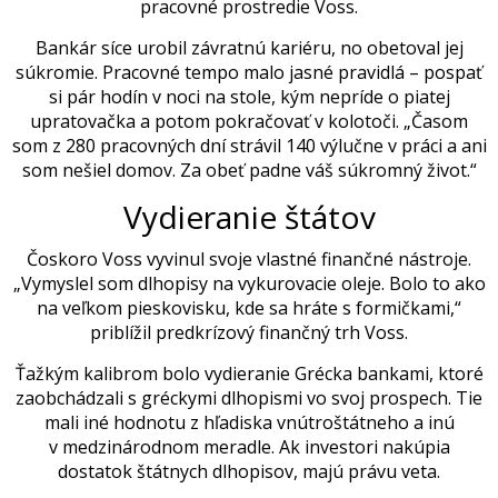
pracovné prostredie Voss.
Bankár síce urobil závratnú kariéru, no obetoval jej
súkromie. Pracovné tempo malo jasné pravidlá – pospať
si pár hodín v noci na stole, kým nepríde o piatej
upratovačka a potom pokračovať v kolotoči. „Časom
som z 280 pracovných dní strávil 140 výlučne v práci a ani
som nešiel domov. Za obeť padne váš súkromný život.“
Vydieranie štátov
Čoskoro Voss vyvinul svoje vlastné finančné nástroje.
„Vymyslel som dlhopisy na vykurovacie oleje. Bolo to ako
na veľkom pieskovisku, kde sa hráte s formičkami,“
priblížil predkrízový finančný trh Voss.
Ťažkým kalibrom bolo vydieranie Grécka bankami, ktoré
zaobchádzali s gréckymi dlhopismi vo svoj prospech. Tie
mali iné hodnotu z hľadiska vnútroštátneho a inú
v medzinárodnom meradle. Ak investori nakúpia
dostatok štátnych dlhopisov, majú právu veta.