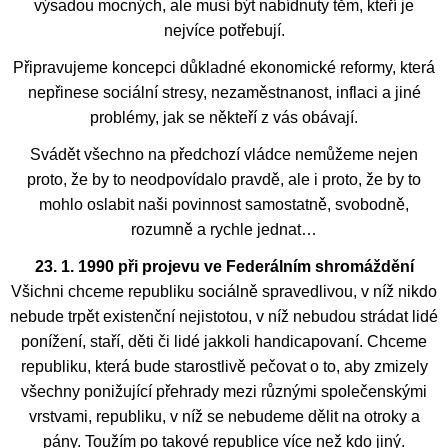
výsadou mocných, ale musí být nabídnuty těm, kteří je
nejvíce potřebují.
Připravujeme koncepci důkladné ekonomické reformy, která
nepřinese sociální stresy, nezaměstnanost, inflaci a jiné
problémy, jak se někteří z vás obávají.
Svádět všechno na předchozí vládce nemůžeme nejen
proto, že by to neodpovídalo pravdě, ale i proto, že by to
mohlo oslabit naši povinnost samostatně, svobodně,
rozumně a rychle jednat…
23. 1. 1990 při projevu ve Federálním shromáždění
Všichni chceme republiku sociálně spravedlivou, v níž nikdo
nebude trpět existenční nejistotou, v níž nebudou strádat lidé
ponížení, staří, děti či lidé jakkoli handicapovaní. Chceme
republiku, která bude starostlivě pečovat o to, aby zmizely
všechny ponižující přehrady mezi různými společenskými
vrstvami, republiku, v níž se nebudeme dělit na otroky a
pány. Toužím po takové republice více než kdo jiný.