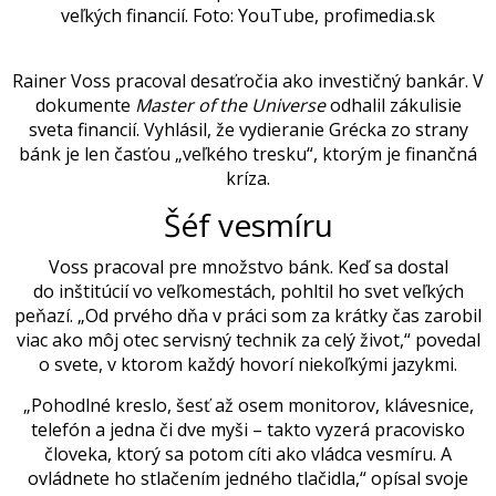
veľkých financií.
Foto: YouTube, profimedia.sk
Rainer Voss pracoval desaťročia ako investičný bankár. V
dokumente
Master
of the Universe
odhalil zákulisie
sveta financií. Vyhlásil, že vydieranie Grécka zo strany
bánk je len časťou „veľkého tresku“, ktorým je finančná
kríza.
Šéf vesmíru
Voss pracoval pre množstvo bánk. Keď sa dostal
do inštitúcií vo veľkomestách, pohltil ho svet veľkých
peňazí. „Od prvého dňa v práci
som
za krátky čas zarobil
viac ako môj otec servisný technik za celý život,“ povedal
o svete, v ktorom každý hovorí niekoľkými jazykmi.
„Pohodlné kreslo, šesť až osem monitorov, klávesnice,
telefón a jedna či dve myši – takto vyzerá pracovisko
človeka, ktorý sa potom cíti ako vládca vesmíru. A
ovládnete ho stlačením jedného tlačidla,“ opísal svoje