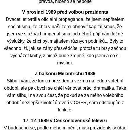
pravda, ničeho se nebojte
V prosinci 1989 před volbou prezidenta
Dvacet let tvrdila oficiální propaganda, že jsem nepřítelem
socialismu, že chci v naší zemi obnovit kapitalismus, že
jsem ve službách imperialismu, od něhož přijímám tučné
výslužky, že chci být majitelem různých podniků... Byly to
všechno lži, jak se záhy přesvědčíte, protože tu brzy začnou
vycházet knihy, z nichž bude zřejmé, kdo jsem a co si
myslím.
Z balkonu Melantrichu 1989
Slibuji vám, že funkci prezidenta vezmu na jedno volební
období, ale pak bych se chtěl věnovat práci dramatika. Také
vám slibuji na svou čest, že pokud se za mého volebního
období nezlepší životní úroveň v ČSFR, sám odstoupím z
funkce.
17. 12. 1989 v Československé televizi
V budoucnu se, podle mého mínění, musí prezidentský úřad