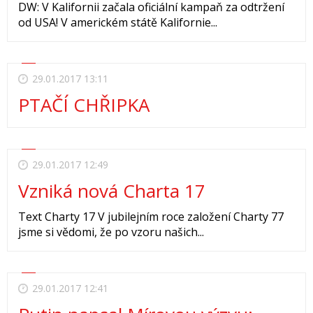
DW: V Kalifornii začala oficiální kampaň za odtržení
od USA! V americkém státě Kalifornie...
29.01.2017 13:11
PTAČÍ CHŘIPKA
29.01.2017 12:49
Vzniká nová Charta 17
Text Charty 17 V jubilejním roce založení Charty 77
jsme si vědomi, že po vzoru našich...
29.01.2017 12:41