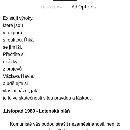
Ad Options
Ads by Media View
Existují výroky,
které jsou
v rozporu
s realitou. Říká
se jim lži.
Přečtěte si
ukázky
z projevů
Václava Havla,
a udělejte si
vlastní názor, jak
je to ve skutečnosti s tou pravdou a láskou.
.
Listopad 1989 - Letenská pláň
Komunisté vás budou strašit nezaměstnaností, není to