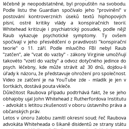
léčebně je neopodstatněné, byl propuštěn na svobodu.
Podle listu the Guardian spočívalo jeho "provinění" v
postování kontroverzních úseků textů hiphopových
písní, ostré kritiky vlády a konspiračních teorií.
Whitehead kritizuje i psychiatrický posudek, podle nějž
Raub vykazuje psychotické symptomy. Ty ovšem
spočívají v jeho přesvědčení o pravdivosti "konspirační
teorie" o 11. září. Podle mluvčího FBI nebyl Raub
"zatčen", ale "vzat do vazby" - zákony Virginie umožňují
takovéto "vzetí do vazby" a odvoz dotyčného jedince do
psych. léčebny, kde může strávit až 30 dnů, dojdou-li
úřady k názoru, že představuje ohrožení pro společnost.
Video ze zatčení je na YouTube zde - mladík je jen v
šortkách, dostává pouta vkleče.
Důležitost Raubova případu podtrhává fakt, že se jeho
obhajoby ujal John Whitehead z Rutherfordova Institutu
- advokát s letitou zkušeností v oboru ústavního práva a
občanských práv.
Letos v únoru žalobu zamítl okresní soud; řeč Raubova
advokáta Whiteheada o šikaně disidentů ze strany státu