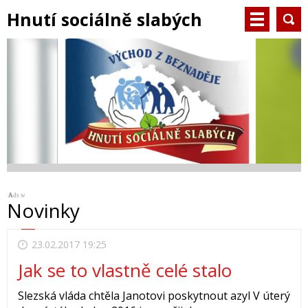
Hnutí sociálně slabých
Ads w
A
A
A
A
Novinky
23.02.2017 19:25
Jak se to vlastně celé stalo
Slezská vláda chtěla Janotovi poskytnout azyl V úterý