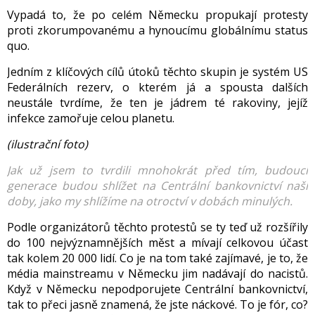
Vypadá to, že po celém Německu propukají protesty
proti zkorumpovanému a hynoucímu globálnímu
status
quo
.
Jedním z klíčových cílů útoků těchto skupin je systém US
Federálních rezerv, o kterém já a spousta dalších
neustále tvrdíme, že ten je jádrem té rakoviny, jejíž
infekce zamořuje celou planetu.
(ilustrační
foto
)
Jak už jsem to tvrdili mnohokrát před tím, budoucí
generace budou shlížet na Centrální bankovnictví naší
doby, jako my shlížíme na otroctví v dobách minulých.
Podle organizátorů těchto protestů se ty teď už rozšířily
do 100 nejvýznamnějších měst a mívají celkovou účast
tak kolem 20 000 lidí. Co je na tom také zajímavé, je to, že
média mainstreamu v Německu jim nadávají do nacistů.
Když v Německu nepodporujete Centrální bankovnictví,
tak to přeci jasně znamená, že jste náckové. To je fór, co?