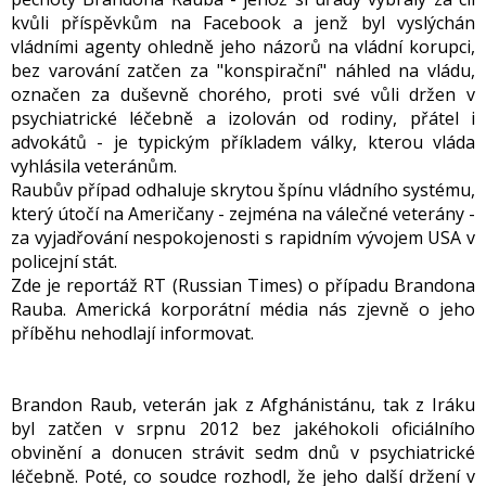
kvůli příspěvkům na Facebook a jenž byl vyslýchán
vládními agenty ohledně jeho názorů na vládní korupci,
bez varování zatčen za "konspirační" náhled na vládu,
označen za duševně chorého, proti své vůli držen v
psychiatrické léčebně a izolován od rodiny, přátel i
advokátů - je typickým příkladem války, kterou vláda
vyhlásila veteránům.
Raubův případ odhaluje skrytou špínu vládního systému,
který útočí na Američany - zejména na válečné veterány -
za vyjadřování nespokojenosti s rapidním vývojem USA v
policejní stát.
Zde je reportáž RT (Russian Times) o případu Brandona
Rauba. Americká korporátní média nás zjevně o jeho
příběhu nehodlají informovat.
Brandon Raub, veterán jak z Afghánistánu, tak z Iráku
byl zatčen v srpnu 2012 bez jakéhokoli oficiálního
obvinění a donucen strávit sedm dnů v psychiatrické
léčebně. Poté, co soudce rozhodl, že jeho další držení v