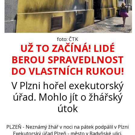
foto
: ČTK
UŽ TO ZAČÍNÁ! LIDÉ
BEROU SPRAVEDLNOST
DO VLASTNÍCH RUKOU!
V Plzni hořel exekutorský
úřad. Mohlo jít o žhářský
útok
PLZE
Ň -
Neznámý žhář v noci na pátek podpálil v Plzni
Exekutorský úřad Plzeň - město v Radyňské ulici.