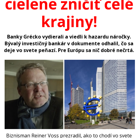
cielene zničiť celé
krajiny!
Banky Grécko vydierali a viedli k hazardu náročky.
Bývalý
investi
čný bankár v dokumente odhalil, čo sa
deje vo svete peňazí. Pre Európu sa nič dobré nečrtá.
Biznisman Reiner Voss prezradil, ako to chodí vo svete