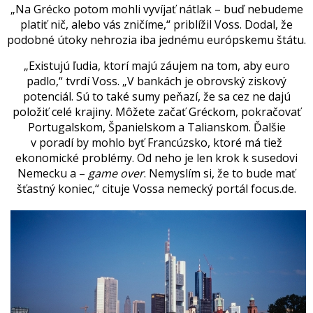
„Na Grécko potom mohli vyvíjať nátlak – buď nebudeme
platiť nič, alebo vás zničíme,“ priblížil Voss. Dodal, že
podobné útoky nehrozia iba jednému európskemu štátu.
„Existujú ľudia, ktorí majú záujem na tom, aby
euro
padlo,“ tvrdí Voss. „V bankách je obrovský ziskový
potenciál. Sú to také sumy peňazí, že sa cez ne dajú
položiť celé krajiny. Môžete začať Gréckom, pokračovať
Portugalskom, Španielskom a Talianskom. Ďalšie
v poradí by mohlo byť Francúzsko, ktoré má tiež
ekonomické problémy. Od neho je len krok k susedovi
Nemecku a –
game over
. Nemyslím si, že to bude mať
šťastný koniec,“ cituje Vossa nemecký portál focus.de.