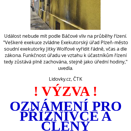
Událost nebude mít podle Báčové vliv na průběhy řízení.
"Veškeré exekuce zvládne Exekutorský úřad Plzeň-město
soudní exekutorky Jitky Wolfové vyřídit řádně, včas a dle
zákona.
Funk
čnost úřadu ve vztahu k účastníkům řízení
tedy zůstává plně zachována, stejně jako úřední hodiny,"
uvedla.
Lidovky.cz
,
ČTK
! VÝZVA !
OZNÁMENÍ PRO
PŘIZNIVCE A
ČLENY