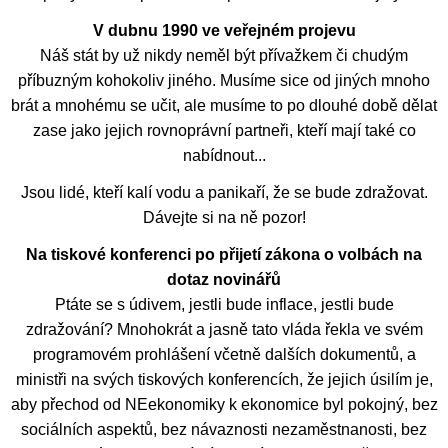
V dubnu 1990 ve veřejném projevu
Náš stát by už nikdy neměl být přívažkem či chudým
příbuzným kohokoliv jiného. Musíme sice od jiných mnoho
brát a mnohému se učit, ale musíme to po dlouhé době dělat
zase jako jejich rovnoprávní partneři, kteří mají také co
nabídnout...
Jsou lidé, kteří kalí vodu a panikaří, že se bude zdražovat.
Dávejte si na ně pozor!
Na tiskové konferenci po přijetí zákona o volbách na
dotaz novinářů
Ptáte se s údivem, jestli bude inflace, jestli bude
zdražování? Mnohokrát a jasně tato vláda řekla ve svém
programovém prohlášení včetně dalších dokumentů, a
ministři na svých tiskových konferencích, že jejich úsilím je,
aby přechod od NEekonomiky k ekonomice byl pokojný, bez
sociálních aspektů, bez návaznosti nezaměstnanosti, bez