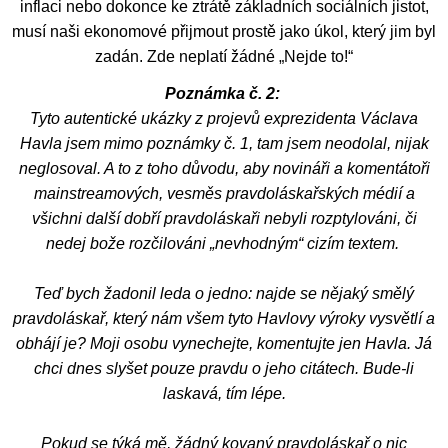
inflaci nebo dokonce ke ztrátě základních sociálních jistot,
musí naši ekonomové přijmout prostě jako úkol, který jim byl
zadán. Zde neplatí žádné „Nejde to!“
Poznámka č. 2:
Tyto autentické ukázky z projevů exprezidenta Václava
Havla jsem mimo poznámky č. 1, tam jsem neodolal, nijak
neglosoval. A to z toho důvodu, aby novináři a komentátoři
mainstreamových, vesměs pravdoláskařských médií a
všichni další dobří pravdoláskaři nebyli rozptylováni, či
nedej bože rozčilováni „nevhodným“ cizím textem.
Teď bych žadonil leda o jedno: najde se nějaký smělý
pravdoláskař, který nám všem tyto Havlovy výroky vysvětlí a
obhájí je? Moji osobu vynechejte, komentujte jen Havla. Já
chci dnes slyšet pouze pravdu o jeho citátech. Bude-li
laskavá, tím lépe.
Pokud se týká mě, žádný kovaný pravdoláskař o nic