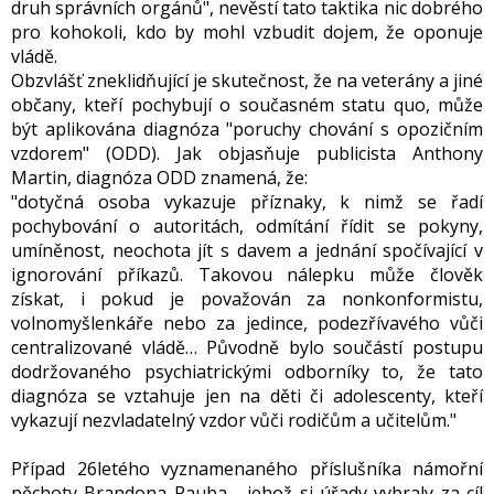
druh správních orgánů", nevěstí tato taktika nic dobrého
pro kohokoli, kdo by mohl vzbudit dojem, že oponuje
vládě.
Obzvlášť zneklidňující je skutečnost, že na veterány a jiné
občany, kteří pochybují o současném statu quo, může
být aplikována diagnóza "poruchy chování s opozičním
vzdorem" (ODD). Jak objasňuje publicista Anthony
Martin, diagnóza ODD znamená, že:
"dotyčná osoba vykazuje příznaky, k nimž se řadí
pochybování o autoritách, odmítání řídit se pokyny,
umíněnost, neochota jít s davem a jednání spočívající v
ignorování příkazů. Takovou nálepku může člověk
získat, i pokud je považován za nonkonformistu,
volnomyšlenkáře nebo za jedince, podezřívavého vůči
centralizované vládě… Původně bylo součástí postupu
dodržovaného psychiatrickými odborníky to, že tato
diagnóza se vztahuje jen na děti či adolescenty, kteří
vykazují nezvladatelný vzdor vůči rodičům a učitelům."
Případ 26letého vyznamenaného příslušníka námořní
pěchoty Brandona Rauba - jehož si úřady vybraly za cíl