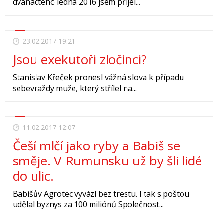
dvanáctého ledna 2016 jsem přijel...
23.02.2017 19:21
Jsou exekutoři zločinci?
Stanislav Křeček pronesl vážná slova k případu
sebevraždy muže, který střílel na...
11.02.2017 12:07
Češí mlčí jako ryby a Babiš se
směje. V Rumunsku už by šli lidé
do ulic.
Babišův Agrotec vyvázl bez trestu. I tak s poštou
udělal byznys za 100 miliónů Společnost...