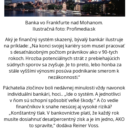
Banka vo Frankfurte nad Mohanom.
Ilustračná foto: Profimedia.sk
Aký je finančný systém skazený, bývalý bankár ilustruje
na príklade: „Na konci svojej kariéry som musel pracovať
s desaťnásobným počtom právnikov ako v 90-tych
rokoch. Hrozba potenciálnych strát z prebiehajúcich
súdnych sporov sa zvyšuje. Je to preto, lebo honba za
stále vyššími výnosmi posúva podnikanie smerom k
nezákonnosti.“
Páchatelia zločinov boli nedávnej minulosti vždy navonok
individuálni bankári, hoci... „Ide o systém. A jednotlivci
v ňom sú schopní spôsobiť veľké škody.“ A čo vedie
finančníkov k snahe nesúcej aj vysoké riziká?
„Konštantný tlak. V bankovníctve platí, že každý rok
musíte dosiahnuť desaťpercentný zisk a je im jedno, AKO
to spravíte,“ dodáva Reiner Voss.