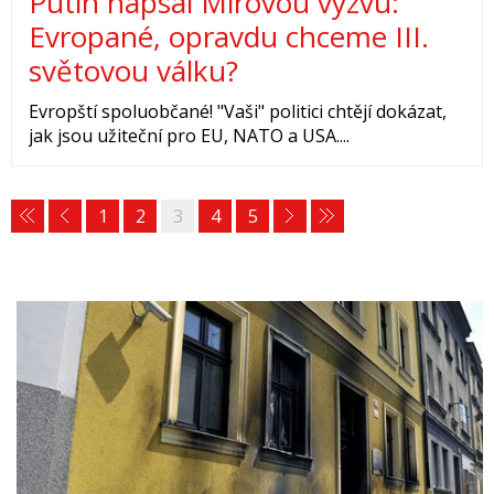
Putin napsal Mírovou výzvu:
Evropané, opravdu chceme III.
světovou válku?
Evropští spoluobčané! "Vaši" politici chtějí dokázat,
jak jsou užiteční pro EU, NATO a USA....
1
2
3
4
5