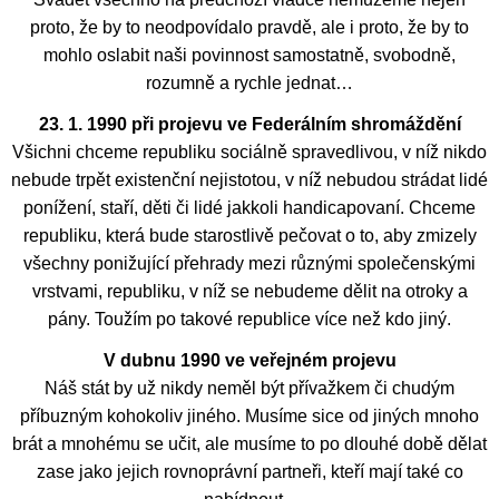
proto, že by to neodpovídalo pravdě, ale i proto, že by to
mohlo oslabit naši povinnost samostatně, svobodně,
rozumně a rychle jednat…
23. 1. 1990 při projevu ve Federálním shromáždění
Všichni chceme republiku sociálně spravedlivou, v níž nikdo
nebude trpět existenční nejistotou, v níž nebudou strádat lidé
ponížení, staří, děti či lidé jakkoli handicapovaní. Chceme
republiku, která bude starostlivě pečovat o to, aby zmizely
všechny ponižující přehrady mezi různými společenskými
vrstvami, republiku, v níž se nebudeme dělit na otroky a
pány. Toužím po takové republice více než kdo jiný.
V dubnu 1990 ve veřejném projevu
Náš stát by už nikdy neměl být přívažkem či chudým
příbuzným kohokoliv jiného. Musíme sice od jiných mnoho
brát a mnohému se učit, ale musíme to po dlouhé době dělat
zase jako jejich rovnoprávní partneři, kteří mají také co