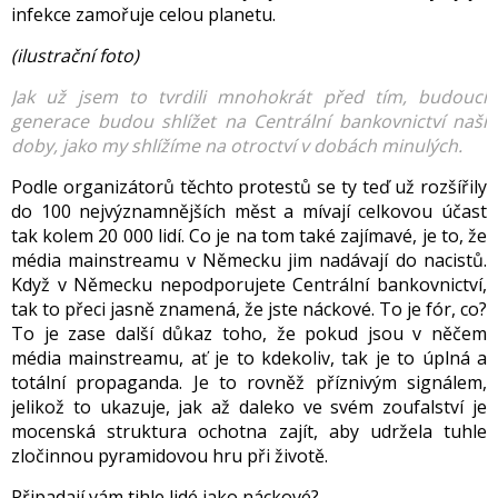
infekce zamořuje celou planetu.
(ilustrační
foto
)
Jak už jsem to tvrdili mnohokrát před tím, budoucí
generace budou shlížet na Centrální bankovnictví naší
doby, jako my shlížíme na otroctví v dobách minulých.
Podle organizátorů těchto protestů se ty teď už rozšířily
do 100 nejvýznamnějších měst a mívají celkovou účast
tak kolem 20 000 lidí. Co je na tom také zajímavé, je to, že
média mainstreamu v Německu jim nadávají do nacistů.
Když v Německu nepodporujete Centrální bankovnictví,
tak to přeci jasně znamená, že jste náckové. To je fór, co?
To je zase další důkaz toho, že pokud jsou v něčem
média mainstreamu, ať je to kdekoliv, tak je to úplná a
totální
propaganda
. Je to rovněž příznivým signálem,
jelikož to ukazuje, jak až daleko ve svém zoufalství je
mocenská struktura ochotna zajít, aby udržela tuhle
zločinnou pyramidovou hru při životě.
Připadají vám tihle lidé jako náckové?