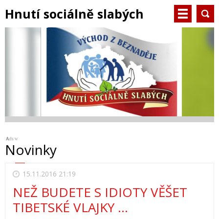
Hnutí sociálně slabých
Ads w
A
A
A
A
Novinky
15.11.2016 21:19
NEŽ BUDETE S IDIOTY VĚŠET
TIBETSKÉ VLAJKY ...