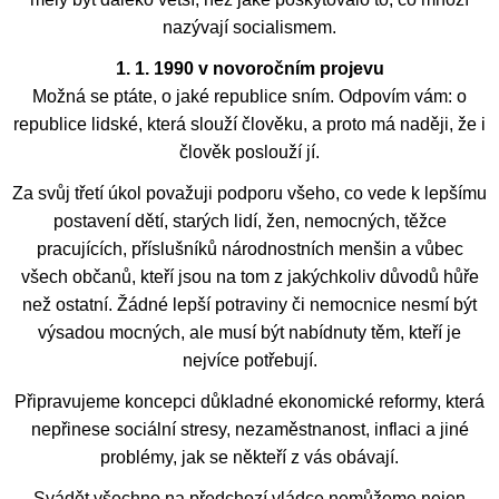
nazývají socialismem.
1. 1. 1990 v novoročním projevu
Možná se ptáte, o jaké republice sním. Odpovím vám: o
republice lidské, která slouží člověku, a proto má naději, že i
člověk poslouží jí.
Za svůj třetí úkol považuji podporu všeho, co vede k lepšímu
postavení dětí, starých lidí, žen, nemocných, těžce
pracujících, příslušníků národnostních menšin a vůbec
všech občanů, kteří jsou na tom z jakýchkoliv důvodů hůře
než ostatní. Žádné lepší potraviny či nemocnice nesmí být
výsadou mocných, ale musí být nabídnuty těm, kteří je
nejvíce potřebují.
Připravujeme koncepci důkladné ekonomické reformy, která
nepřinese sociální stresy, nezaměstnanost, inflaci a jiné
problémy, jak se někteří z vás obávají.
Svádět všechno na předchozí vládce nemůžeme nejen