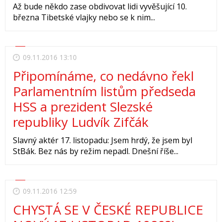
Až bude někdo zase obdivovat lidi vyvěšující 10.
března Tibetské vlajky nebo se k nim...
09.11.2016 13:10
Připomínáme, co nedávno řekl
Parlamentním listům předseda
HSS a prezident Slezské
republiky Ludvík Zifčák
Slavný aktér 17. listopadu: Jsem hrdý, že jsem byl
StBák. Bez nás by režim nepadl. Dnešní říše...
09.11.2016 12:59
CHYSTÁ SE V ČESKÉ REPUBLICE