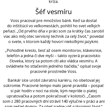
kríza.
Šéf vesmíru
Voss pracoval pre množstvo bánk. Keď sa dostal
do inštitúcií vo veľkomestách, pohltil ho svet veľkých
peňazí. „Od prvého dňa v práci
som
za krátky čas zarobil
viac ako môj otec servisný technik za celý život,“ povedal
o svete, v ktorom každý hovorí niekoľkými jazykmi.
„Pohodlné kreslo, šesť až osem monitorov, klávesnice,
telefón a jedna či dve myši – takto vyzerá pracovisko
človeka, ktorý sa potom cíti ako vládca vesmíru. A
ovládnete ho stlačením jedného tlačidla,“ opísal svoje
pracovné prostredie Voss.
Bankár síce urobil závratnú kariéru, no obetoval jej
súkromie. Pracovné tempo malo jasné pravidlá – pospať
si pár hodín v noci na stole, kým nepríde o piatej
upratovačka a potom pokračovať v kolotoči. „Časom
som z 280 pracovných dní strávil 140 výlučne v práci a ani
som nešiel domov. Za obeť padne váš súkromný život.“