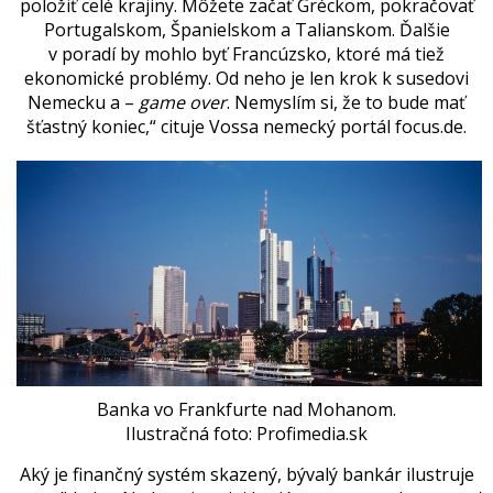
položiť celé krajiny. Môžete začať Gréckom, pokračovať
Portugalskom, Španielskom a Talianskom. Ďalšie
v poradí by mohlo byť Francúzsko, ktoré má tiež
ekonomické problémy. Od neho je len krok k susedovi
Nemecku a –
game over
. Nemyslím si, že to bude mať
šťastný koniec,“ cituje Vossa nemecký portál focus.de.
Banka vo Frankfurte nad Mohanom.
Ilustračná foto: Profimedia.sk
Aký je finančný systém skazený, bývalý bankár ilustruje