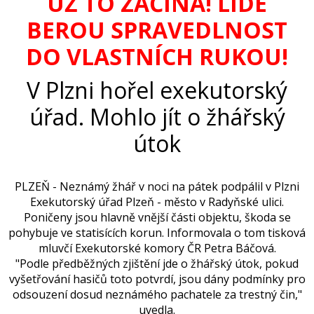
UŽ TO ZAČÍNÁ! LIDÉ
BEROU SPRAVEDLNOST
DO VLASTNÍCH RUKOU!
V Plzni hořel exekutorský
úřad. Mohlo jít o žhářský
útok
PLZE
Ň -
Neznámý žhář v noci na pátek podpálil v Plzni
Exekutorský úřad Plzeň - město v Radyňské ulici.
Poničeny jsou hlavně vnější části objektu, škoda se
pohybuje ve statisících korun. Informovala o tom tisková
mluvčí Exekutorské komory ČR Petra Báčová.
"Podle předběžných zjištění jde o žhářský útok, pokud
vyšetřování hasičů toto potvrdí, jsou dány podmínky
pro
odsouzení dosud neznámého pachatele za trestný čin,"
uvedla.