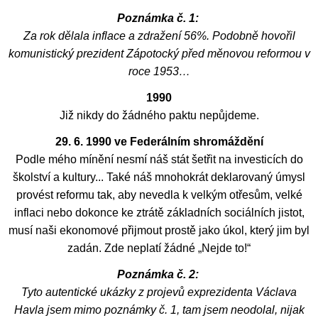
Poznámka č. 1:
Za rok dělala inflace a zdražení 56%. Podobně hovořil
komunistický prezident Zápotocký před měnovou reformou v
roce 1953…
1990
Již nikdy do žádného paktu nepůjdeme.
29. 6. 1990 ve Federálním shromáždění
Podle mého mínění nesmí náš stát šetřit na investicích do
školství a kultury... Také náš mnohokrát deklarovaný úmysl
provést reformu tak, aby nevedla k velkým otřesům, velké
inflaci nebo dokonce ke ztrátě základních sociálních jistot,
musí naši ekonomové přijmout prostě jako úkol, který jim byl
zadán. Zde neplatí žádné „Nejde to!“
Poznámka č. 2:
Tyto autentické ukázky z projevů exprezidenta Václava
Havla jsem mimo poznámky č. 1, tam jsem neodolal, nijak