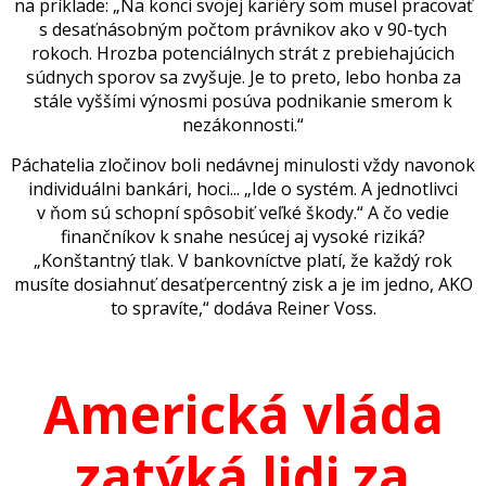
na príklade: „Na konci svojej kariéry som musel pracovať
s desaťnásobným počtom právnikov ako v 90-tych
rokoch. Hrozba potenciálnych strát z prebiehajúcich
súdnych sporov sa zvyšuje. Je to preto, lebo honba za
stále vyššími výnosmi posúva podnikanie smerom k
nezákonnosti.“
Páchatelia zločinov boli nedávnej minulosti vždy navonok
individuálni bankári, hoci... „Ide o systém. A jednotlivci
v ňom sú schopní spôsobiť veľké škody.“ A čo vedie
finančníkov k snahe nesúcej aj vysoké riziká?
„Konštantný tlak. V bankovníctve platí, že každý rok
musíte dosiahnuť desaťpercentný zisk a je im jedno, AKO
to spravíte,“ dodáva Reiner Voss.
Americká vláda
zatýká lidi za