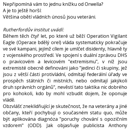
Nepřipomíná vám to jednu knížku od Orwella?
A je to ještě horší:
Většina obětí vládních únosů jsou veteráni.
Rutherford
ův institut uvádí:
Během těch čtyř let, po které už běží Operation Vigilant
Eagle (Operace bdělý orel) vláda systematicky pokračuje
ve své kampani, jejímž cílem je
uml
čet disidenty, hlavně ty
z vojenského prostředí. Ve spojení s duální zprávou DHS
o pravicovém a levicovém "extremismu", v níž jsou
extremisté obecně definováni jako "jedinci či skupiny, jež
jsou z větší části protivládní, odmítají federální úřady ve
prospěch státních či místních, nebo odmítají jakýkoli
druh správních orgánů", nevěstí tato taktika nic dobrého
pro kohokoli, kdo by mohl vzbudit dojem, že oponuje
vládě.
Obzvlášť zneklidňující je skutečnost, že na veterány a jiné
občany, kteří pochybují o současném statu quo, může
být aplikována diagnóza "poruchy chování s opozičním
vzdorem" (ODD). Jak objasňuje publicista Anthony