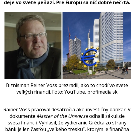
deje vo svete peňazí. Pre Európu sa nič dobré nečrtá.
Biznisman Reiner Voss prezradil, ako to chodí vo svete
veľkých financií.
Foto: YouTube, profimedia.sk
Rainer Voss pracoval desaťročia ako investičný bankár. V
dokumente
Master
of the Universe
odhalil zákulisie
sveta financií. Vyhlásil, že vydieranie Grécka zo strany
bánk je len časťou „veľkého tresku“, ktorým je finančná