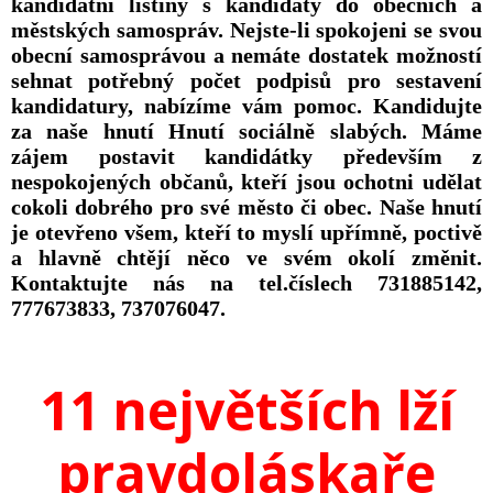
kandidátní listiny s kandidáty do obecních a
městských samospráv. Nejste-li spokojeni se svou
obecní samosprávou a nemáte dostatek možností
sehnat potřebný počet podpisů pro sestavení
kandidatury, nabízíme vám pomoc. Kandidujte
za naše hnutí Hnutí sociálně slabých. Máme
zájem postavit kandidátky především z
nespokojených občanů, kteří jsou ochotni udělat
cokoli dobrého pro své město či obec. Naše hnutí
je otevřeno všem, kteří to myslí upřímně, poctivě
a hlavně chtějí něco ve svém okolí změnit.
Kontaktujte nás na tel.číslech 731885142,
777673833, 737076047.
11 největších lží
pravdoláskaře