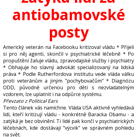
antiobamovské
posty
Americký veterán na Facebooku kritizoval vládu * Přijeli
si
pro
něj agenti, skončil v psychiatrické léčebně * Po
propuštění žaluje vládu, zpravodajské služby i psychiatry
* Obhajuje ho slavný advokát specializovaný na lidská
práva * Podle Rutherfordova institutu vede vláda válku
proti veteránům a jiným "pochybovačům" * Diagnózu
ODD, původně určenou pro děti s nezvladatelným
vzdorem, lze uplatnit i na odpůrce systému.
Převzato z Political Ears
Tento článek vás namíchne. Vláda
USA
aktivně
vyhled
ává
lidi, kteří kritizují vládu - konkrétně Baracka Obamu - a
zatýká je bez obvinění. Ti lidé pak končí v psychiatrických
léčebnách, kde dostávají "výcvik" ve správném pohledu
na svět.