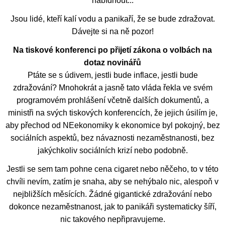
nabídnout...
Jsou lidé, kteří kalí vodu a panikaří, že se bude zdražovat.
Dávejte si na ně pozor!
Na tiskové konferenci po přijetí zákona o volbách na
dotaz novinářů
Ptáte se s údivem, jestli bude inflace, jestli bude
zdražování? Mnohokrát a jasně tato vláda řekla ve svém
programovém prohlášení včetně dalších dokumentů, a
ministři na svých tiskových konferencích, že jejich úsilím je,
aby přechod od NEekonomiky k ekonomice byl pokojný, bez
sociálních aspektů, bez návaznosti nezaměstnanosti, bez
jakýchkoliv sociálních krizí nebo podobně.
Jestli se sem tam pohne cena cigaret nebo něčeho, to v této
chvíli nevím, zatím je snaha, aby se nehýbalo nic, alespoň v
nejbližších měsících. Žádné gigantické zdražování nebo
dokonce nezaměstnanost, jak to panikáři systematicky šíří,
nic takového nepřipravujeme.