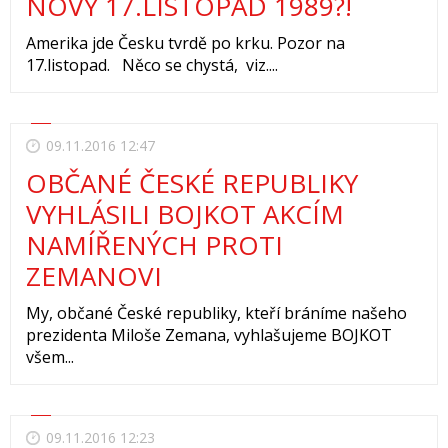
NOVÝ 17.LISTOPAD 1989?!
Amerika jde Česku tvrdě po krku. Pozor na
17.listopad. Něco se chystá, viz....
09.11.2016 12:47
OBČANÉ ČESKÉ REPUBLIKY
VYHLÁSILI BOJKOT AKCÍM
NAMÍŘENÝCH PROTI
ZEMANOVI
My, občané České republiky, kteří bráníme našeho
prezidenta Miloše Zemana, vyhlašujeme BOJKOT
všem...
09.11.2016 12:23