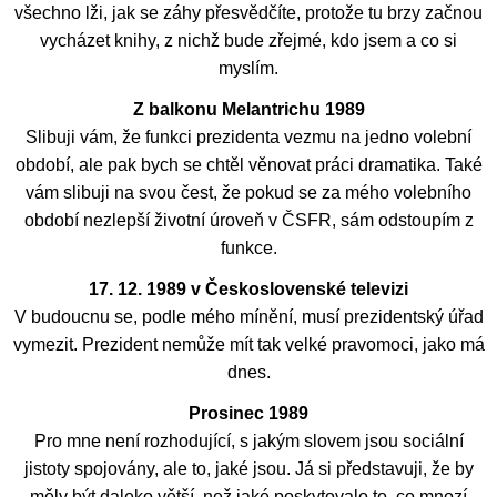
všechno lži, jak se záhy přesvědčíte, protože tu brzy začnou
vycházet knihy, z nichž bude zřejmé, kdo jsem a co si
myslím.
Z balkonu Melantrichu 1989
Slibuji vám, že funkci prezidenta vezmu na jedno volební
období, ale pak bych se chtěl věnovat práci dramatika. Také
vám slibuji na svou čest, že pokud se za mého volebního
období nezlepší životní úroveň v ČSFR, sám odstoupím z
funkce.
17. 12. 1989 v Československé televizi
V budoucnu se, podle mého mínění, musí prezidentský úřad
vymezit. Prezident nemůže mít tak velké pravomoci, jako má
dnes.
Prosinec 1989
Pro mne není rozhodující, s jakým slovem jsou sociální
jistoty spojovány, ale to, jaké jsou. Já si představuji, že by
měly být daleko větší, než jaké poskytovalo to, co mnozí