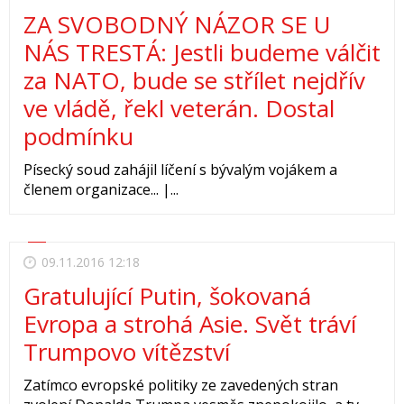
ZA SVOBODNÝ NÁZOR SE U
NÁS TRESTÁ: Jestli budeme válčit
za NATO, bude se střílet nejdřív
ve vládě, řekl veterán. Dostal
podmínku
Písecký soud zahájil líčení s bývalým vojákem a
členem organizace... |...
09.11.2016 12:18
Gratulující Putin, šokovaná
Evropa a strohá Asie. Svět tráví
Trumpovo vítězství
Zatímco evropské politiky ze zavedených stran