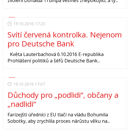
zvolení Donalda Trumpa vesměs znepokojilo, a ty...
19.10.2016 17:23
Svítí červená kontrolka. Nejenom
pro Deutsche Bank
Květa Lauterbachová 6.10.2016 E-republika
Prohlášení politiků a šéfů Deutsche Bank...
19.10.2016 17:07
Důchody pro „podlidi“, občany a
„nadlidi“
Farizejští úředníci z EU tlačí na vládu Bohumila
Sobotky, aby zrychlila proces nárůstu věku na...