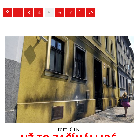
3
4
5
6
7
foto
: ČTK