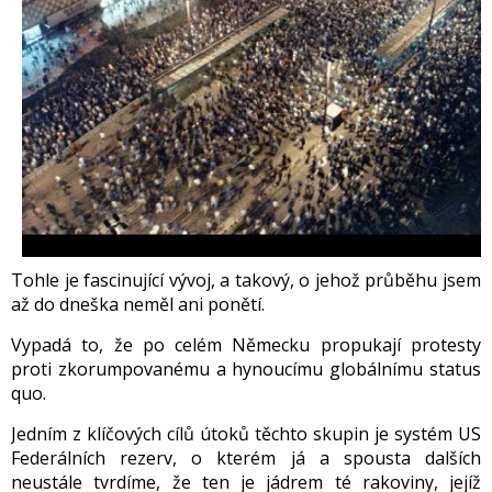
Tohle je fascinující vývoj, a takový, o jehož průběhu jsem
až do dneška neměl ani ponětí.
Vypadá to, že po celém Německu propukají protesty
proti zkorumpovanému a hynoucímu globálnímu
status
quo
.
Jedním z klíčových cílů útoků těchto skupin je systém US
Federálních rezerv, o kterém já a spousta dalších
neustále tvrdíme, že ten je jádrem té rakoviny, jejíž