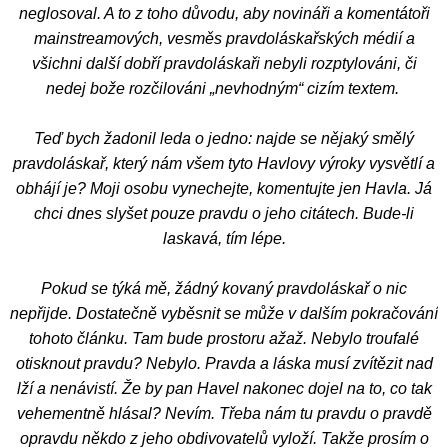
neglosoval. A to z toho důvodu, aby novináři a komentátoři
mainstreamových, vesměs pravdoláskařských médií a
všichni další dobří pravdoláskaři nebyli rozptylováni, či
nedej bože rozčilováni „nevhodným“ cizím textem.
Teď bych žadonil leda o jedno: najde se nějaký smělý
pravdoláskař, který nám všem tyto Havlovy výroky vysvětlí a
obhájí je? Moji osobu vynechejte, komentujte jen Havla. Já
chci dnes slyšet pouze pravdu o jeho citátech. Bude-li
laskavá, tím lépe.
Pokud se týká mě, žádný kovaný pravdoláskař o nic
nepřijde. Dostatečně vyběsnit se může v dalším pokračování
tohoto článku. Tam bude prostoru ažaž. Nebylo troufalé
otisknout pravdu? Nebylo. Pravda a láska musí zvítězit nad
lží a nenávistí. Že by pan Havel nakonec dojel na to, co tak
vehementně hlásal? Nevím. Třeba nám tu pravdu o pravdě
opravdu někdo z jeho obdivovatelů vyloží. Takže prosím o