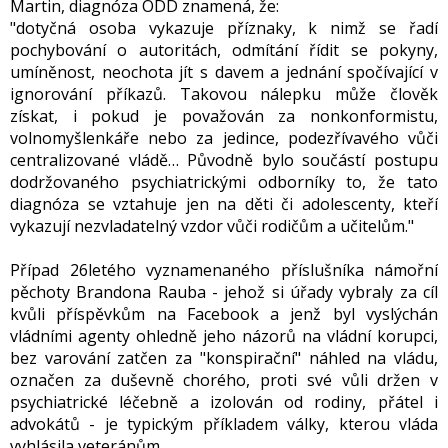
Martin, diagnóza ODD znamená, že:
"dotyčná osoba vykazuje příznaky, k nimž se řadí
pochybování o autoritách, odmítání řídit se pokyny,
umíněnost, neochota jít s davem a jednání spočívající v
ignorování příkazů. Takovou nálepku může člověk
získat, i pokud je považován za nonkonformistu,
volnomyšlenkáře nebo za jedince, podezřívavého vůči
centralizované vládě… Původně bylo součástí postupu
dodržovaného psychiatrickými odborníky to, že tato
diagnóza se vztahuje jen na děti či adolescenty, kteří
vykazují nezvladatelný vzdor vůči rodičům a učitelům."
Případ 26letého vyznamenaného příslušníka námořní
pěchoty Brandona Rauba - jehož si úřady vybraly za cíl
kvůli příspěvkům na Facebook a jenž byl vyslýchán
vládními agenty ohledně jeho názorů na vládní korupci,
bez varování zatčen za "konspirační" náhled na vládu,
označen za duševně chorého, proti své vůli držen v
psychiatrické léčebně a izolován od rodiny, přátel i
advokátů - je typickým příkladem války, kterou vláda
vyhlásila veteránům.