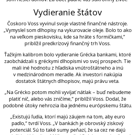
Vydieranie štátov
Čoskoro Voss vyvinul svoje vlastné finančné nástroje.
„Vymyslel som dlhopisy na vykurovacie oleje. Bolo to ako
na veľkom pieskovisku, kde sa hráte s formičkami,“
priblížil predkrízový finančný trh Voss.
Ťažkým kalibrom bolo vydieranie Grécka bankami, ktoré
zaobchádzali s gréckymi dlhopismi vo svoj prospech. Tie
mali iné hodnotu z hľadiska vnútroštátneho a inú
v medzinárodnom meradle. Ak investori nakúpia
dostatok štátnych dlhopisov, majú právu veta.
„Na Grécko potom mohli vyvíjať nátlak – buď nebudeme
platiť nič, alebo vás zničíme,“ priblížil Voss. Dodal, že
podobné útoky nehrozia iba jednému európskemu štátu.
„Existujú ľudia, ktorí majú záujem na tom, aby
euro
padlo,“ tvrdí Voss. „V bankách je obrovský ziskový
potenciál. Sú to také sumy peňazí, že sa cez ne dajú