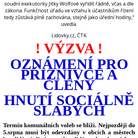
soudní exekutorky Jitky Wolfové vyřídit řádně, včas a dle
zákona.
Funk
čnost úřadu ve vztahu k účastníkům řízení
tedy zůstává plně zachována, stejně jako úřední hodiny,"
uvedla.
Lidovky.cz
,
ČTK
! VÝZVA !
OZNÁMENÍ PRO
PŘIZNIVCE A
ČLENY
HNUTÍ SOCIÁLNĚ
SLABÝCH
Termín komunálních voleb se blíží. Nejpozději do
5.srpna musí být odevzdány v obcích a městech