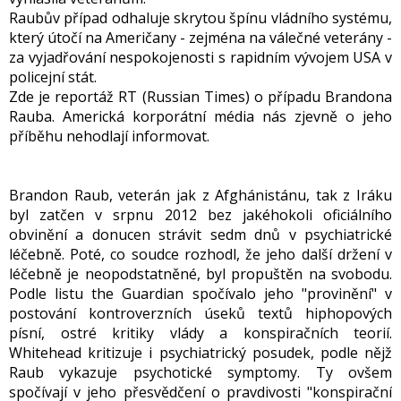
Raubův případ odhaluje skrytou špínu vládního systému,
který útočí na Američany - zejména na válečné veterány -
za vyjadřování nespokojenosti s rapidním vývojem USA v
policejní stát.
Zde je reportáž RT (Russian Times) o případu Brandona
Rauba. Americká korporátní média nás zjevně o jeho
příběhu nehodlají informovat.
Brandon Raub, veterán jak z Afghánistánu, tak z Iráku
byl zatčen v srpnu 2012 bez jakéhokoli oficiálního
obvinění a donucen strávit sedm dnů v psychiatrické
léčebně. Poté, co soudce rozhodl, že jeho další držení v
léčebně je neopodstatněné, byl propuštěn na svobodu.
Podle listu the Guardian spočívalo jeho "provinění" v
postování kontroverzních úseků textů hiphopových
písní, ostré kritiky vlády a konspiračních teorií.
Whitehead kritizuje i psychiatrický posudek, podle nějž
Raub vykazuje psychotické symptomy. Ty ovšem
spočívají v jeho přesvědčení o pravdivosti "konspirační