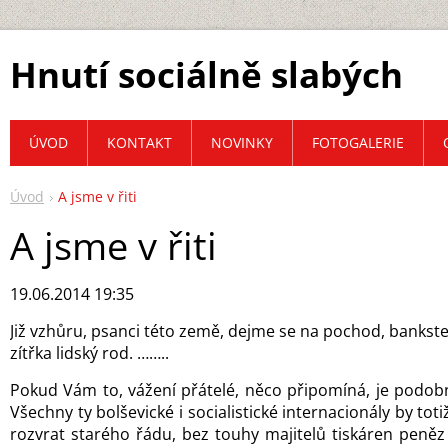
Hnutí sociálně slabých
ÚVOD
KONTAKT
NOVINKY
FOTOGALERIE
Úvod
A jsme v řiti
A jsme v řiti
19.06.2014 19:35
Již vzhůru, psanci této země, dejme se na pochod, bankste
zítřka lidský rod. ……..
Pokud Vám to, vážení přátelé, něco připomíná, je podo
Všechny ty bolševické i socialistické internacionály by to
rozvrat starého řádu, bez touhy majitelů tiskáren peněz