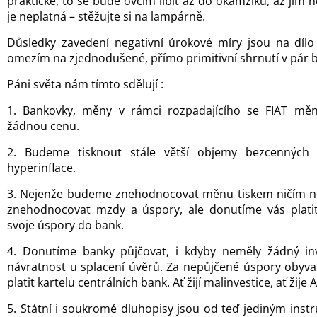
praktické, to se bude ovcím líbit až do okamžiku, až jim 
je neplatná – stěžujte si na lampárně.
Důsledky zavedení negativní úrokové míry jsou na dílo z
omezím na zjednodušené, přímo primitivní shrnutí v pár 
Páni světa nám tímto sdělují :
1. Bankovky, měny v rámci rozpadajícího se FIAT mě
žádnou cenu.
2. Budeme tisknout stále větší objemy bezcenných
hyperinflace.
3. Nejenže budeme znehodnocovat měnu tiskem ničím nek
znehodnocovat mzdy a úspory, ale donutíme vás platit
svoje úspory do bank.
4. Donutíme banky půjčovat, i kdyby neměly žádný inves
návratnost u splacení úvěrů. Za nepůjčené úspory obyva
platit kartelu centrálních bank. Ať žijí malinvestice, ať žij
5. Státní i soukromé dluhopisy jsou od teď jediným ins