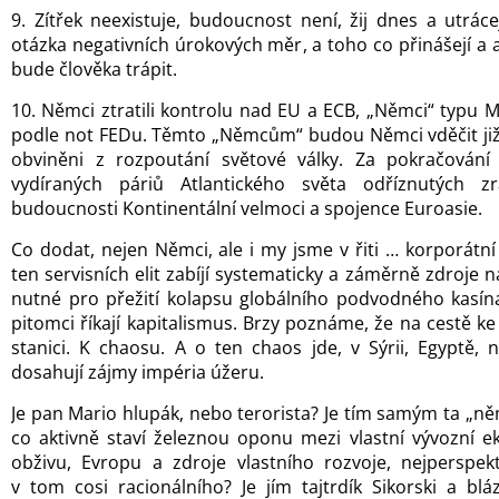
9. Zítřek neexistuje, budoucnost není, žij dnes a utrá
otázka negativních úrokových měr, a toho co přinášejí a a
bude člověka trápit.
10. Němci ztratili kontrolu nad EU a ECB, „Němci“ typu 
podle not FEDu. Těmto „Němcům“ budou Němci vděčit již 
obviněni z rozpoutání světové války. Za pokračován
vydíraných páriů Atlantického světa odříznutých zr
budoucnosti Kontinentální velmoci a spojence Euroasie.
Co dodat, nejen Němci, ale i my jsme v řiti … korporátní 
ten servisních elit zabíjí systematicky a záměrně zdroje n
nutné pro přežití kolapsu globálního podvodného kasína
pitomci říkají kapitalismus. Brzy poznáme, že na cestě k
stanici. K chaosu. A o ten chaos jde, v Sýrii, Egyptě, 
dosahují zájmy impéria úžeru.
Je pan Mario hlupák, nebo terorista? Je tím samým ta „ně
co aktivně staví železnou oponu mezi vlastní vývozní 
obživu, Evropu a zdroje vlastního rozvoje, nejperspekt
v tom cosi racionálního? Je jím tajtrdík Sikorski a blá