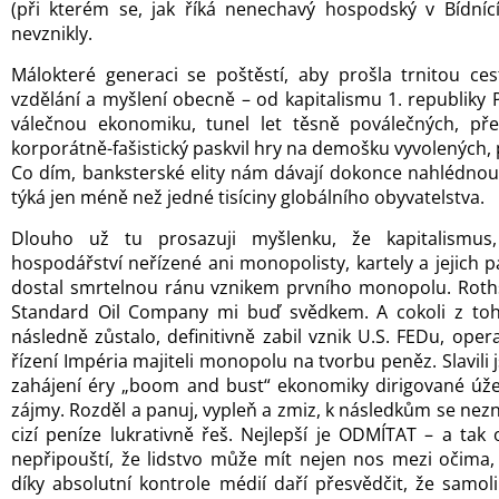
(při kterém se, jak říká nenechavý hospodský v Bídnící
nevznikly.
Málokteré generaci se poštěstí, aby prošla trnitou ce
vzdělání a myšlení obecně – od kapitalismu 1. republiky 
válečnou ekonomiku, tunel let těsně poválečných, pře
korporátně-fašistický paskvil hry na demošku vyvolených, 
Co dím, banksterské elity nám dávají dokonce nahlédno
týká jen méně než jedné tisíciny globálního obyvatelstva.
Dlouho už tu prosazuji myšlenku, že kapitalismus,
hospodářství neřízené ani monopolisty, kartely a jejich p
dostal smrtelnou ránu vznikem prvního monopolu. Roths
Standard Oil Company mi buď svědkem. A cokoli z toh
následně zůstalo, definitivně zabil vznik U.S. FEDu, oper
řízení Impéria majiteli monopolu na tvorbu peněz. Slavili
zahájení éry „boom and bust“ ekonomiky dirigované úž
zájmy. Rozděl a panuj, vypleň a zmiz, k následkům se nezn
cizí peníze lukrativně řeš. Nejlepší je ODMÍTAT – a tak
nepřipouští, že lidstvo může mít nejen nos mezi očima,
díky absolutní kontrole médií daří přesvědčit, že samol