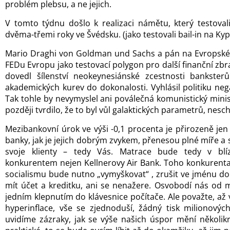
problém plebsu, a ne jejich.
V tomto týdnu došlo k realizaci námětu, který testoval
dvěma-třemi roky ve Švédsku. (jako testovali bail-in na Kyp
Mario Draghi von Goldman und Sachs a pán na Evropské 
FEDu Evropu jako testovací polygon pro další finanční z
dovedl šílenství neokeynesiánské zcestnosti banksterů
akademických kurev do dokonalosti. Vyhlásil politiku ne
Tak tohle by nevymyslel ani poválečná komunistický mini
později tvrdilo, že to byl vůl galaktických parametrů, nes
Mezibankovní úrok ve výši -0,1 procenta je přirozeně jen 
banky, jak je jejich dobrým zvykem, přenesou plné míře a 
svoje klienty – tedy Vás. Matrace bude tedy v blí
konkurentem nejen Kellnerovy Air Bank. Toho konkurenta 
socialismu bude nutno „vymyškovat“ , zrušit ve jménu d
mít účet a kreditku, ani se nenažere. Osvobodí nás od m
jedním klepnutím do klávesnice počítače. Ale považte, až 
hyperinflace, vše se zjednoduší, žádný tisk milionovýc
uvidíme zázraky, jak se výše našich úspor mění několikr