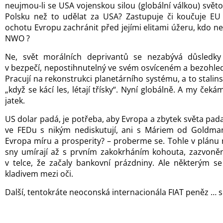
neujmou-li se USA vojenskou silou (globální válkou) svě
Polsku než to udělat za USA? Zastupuje či koučuje E
ochotu Evropu zachránit před jejími elitami úžeru, kdo ne
NWO ?
Ne, svět morálních deprivantů se nezabývá důsledky v
v bezpečí, nepostihnutelný ve svém osvíceném a bezoh
Pracují na rekonstrukci planetárního systému, a to stalin
„když se kácí les, létají třísky“. Nyní globálně. A my ček
jatek.
US dolar padá, je potřeba, aby Evropa a zbytek světa padal
ve FEDu s nikým nediskutují, ani s Máriem od Goldma
Evropa míru a prosperity? – proberme se. Tohle v plánu n
sny umírají až s prvním zakokrháním kohouta, zazvoně
v telce, že začaly bankovní prázdniny. Ale některým se
kladivem mezi oči.
Další, tentokráte neoconská internacionála FIAT peněz … s