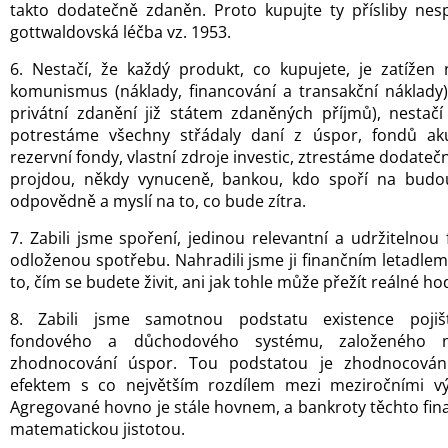
takto dodatečně zdaněn. Proto kupujte ty přísliby nesp
gottwaldovská léčba vz. 1953.
6. Nestačí, že každý produkt, co kupujete, je zatížen
komunismus (náklady, financování a transakční náklady)
privátní zdanění již státem zdaněných příjmů), nestačí
potrestáme všechny střádaly daní z úspor, fondů a
rezervní fondy, vlastní zdroje investic, ztrestáme dodate
projdou, někdy vynuceně, bankou, kdo spoří na budo
odpovědně a myslí na to, co bude zítra.
7. Zabili jsme spoření, jedinou relevantní a udržitelnou
odloženou spotřebu. Nahradili jsme ji finančním letadle
to, čím se budete živit, ani jak tohle může přežít reálné h
8. Zabili jsme samotnou podstatu existence pojišťovn
fondového a důchodového systému, založeného n
zhodnocování úspor. Tou podstatou je zhodnocování
efektem s co největším rozdílem mezi meziročními výn
Agregované hovno je stále hovnem, a bankroty těchto finan
matematickou jistotou.