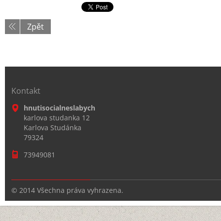
Zpět
Kontakt
hnutisocialneslabych
karlova studanka 12
Karlova Studánka
79324
73949081
© 2014 Všechna práva vyhrazena.