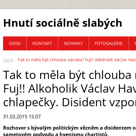
Hnutí sociálně slabých
ÚVOD
KONTAKT
NOVINKY
FOTOGALERIE
Úvod
Tak to měla být chlouba národa? Fuj!! Alkoholik Václav Ha
Tak to měla být chlouba
Fuj!! Alkoholik Václav Ha
chlapečky. Disident vzp
31.03.2015 15:07
Rozhovor s bývalým politickým vězněm a disidentem o
sametovém podvodu a hyenismu chartistů.