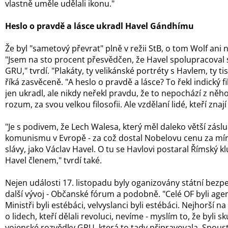
vlastně uměle udělali ikonu."
Heslo o pravdě a lásce ukradl Havel Gándhímu
Že byl "sametový převrat" plně v režii StB, o tom Wolf ani 
"Jsem na sto procent přesvědčen, že Havel spolupracoval
GRU," tvrdí. "Plakáty, ty velikánské portréty s Havlem, ty ti
říká zasvěceně. "A heslo o pravdě a lásce? To řekl indický f
jen ukradl, ale nikdy neřekl pravdu, že to nepochází z něho
rozum, za svou velkou filosofii. Ale vzdělaní lidé, kteří znají 
"Je s podivem, že Lech Walesa, který měl daleko větší zásl
komunismu v Evropě - za což dostal Nobelovu cenu za mír
slávy, jako Václav Havel. O tu se Havlovi postaral Římský kl
Havel členem," tvrdí také.
Nejen události 17. listopadu byly oganizovány státní bezpeč
další vývoj - Občanské fórum a podobně. "Celé OF byli agen
Ministři byli estébáci, velvyslanci byli estébáci. Nejhorší na
o lidech, kteří dělali revoluci, nevíme - myslím to, že byli 
vojenské rozvědky GRU, která to tady připravovala. Spoust