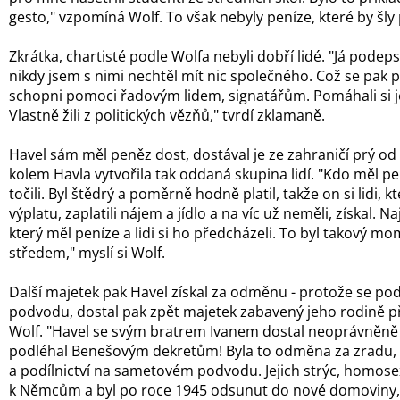
gesto," vzpomíná Wolf. To však nebyly peníze, které by šly
Zkrátka, chartisté podle Wolfa nebyli dobří lidé. "Já podeps
nikdy jsem s nimi nechtěl mít nic společného. Což se pak po
schopni pomoci řadovým lidem, signatářům. Pomáhali si 
Vlastně žili z politických vězňů," tvrdí zklamaně.
Havel sám měl peněz dost, dostával je ze zahraničí prý od
kolem Havla vytvořila tak oddaná skupina lidí. "Kdo měl pe
točili. Byl štědrý a poměrně hodně platil, takže on si lidi,
výplatu, zaplatili nájem a jídlo a na víc už neměli, získal. N
který měl peníze a lidi si ho předcházeli. To byl takový mo
středem," myslí si Wolf.
Další majetek pak Havel získal za odměnu - protože se po
podvodu, dostal pak zpět majetek zabavený jeho rodině p
Wolf. "Havel se svým bratrem Ivanem dostal neoprávněně 
podléhal Benešovým dekretům! Byla to odměna za zradu, 
a podílnictví na sametovém podvodu. Jejich strýc, homosex
k Němcům a byl po roce 1945 odsunut do nové domoviny,