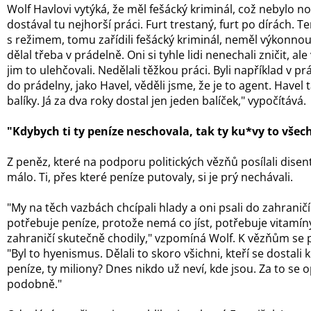
Wolf Havlovi vytýká, že měl fešácký kriminál, což nebylo no
dostával tu nejhorší práci. Furt trestaný, furt po dírách. T
s režimem, tomu zařídili fešácký kriminál, neměl výkonno
dělal třeba v prádelně. Oni si tyhle lidi nenechali zničit
jim to ulehčovali. Nedělali těžkou práci. Byli například v p
do prádelny, jako Havel, věděli jsme, že je to agent. Havel 
balíky. Já za dva roky dostal jen jeden balíček," vypočítává.
"Kdybych ti ty peníze neschovala, tak ty ku*vy to vše
Z peněz, které na podporu politických vězňů posílali disentu 
málo. Ti, přes které peníze putovaly, si je prý nechávali.
"My na těch vazbách chcípali hlady a oni psali do zahraničí
potřebuje peníze, protože nemá co jíst, potřebuje vitamíny
zahraničí skutečně chodily," vzpomíná Wolf. K vězňům se p
"Byl to hyenismus. Dělali to skoro všichni, kteří se dostali
peníze, ty miliony? Dnes nikdo už neví, kde jsou. Za to se
podobně."