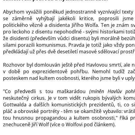
Abychom vyvážili poněkud jednostranně vyznívající texty 
se záměrně vyhýbají jakékoli kritice, poprosili js
politického vězně a disidenta Jiřího Wolfa. Ten je znám s
pro leckoho z disentu nepohodlné - svými historkami totiž
že disidenti (především vůdci disentu) byli morálně bezúho
silami porazili komunismus. Pravda je totiž jako vždy pon
předkládají už přes dvě desetiletí masové sdělovací prost
Rozhovor byl domlouván ještě před Havlovou smrtí, ale 
v době po exprezidentově pohřbu. Nemohl tudíž začí
posteskem nad kultem osobnosti, kterého jsme byli v upl
"Co předvedli s tou maškarádou
(míněn Havlův pohř
neskutečný cirkus. Je v tom vidět rukopis bývalých komun
Gottwalda a dalších komunistických prezidentů, ti, co s
pláč a obrovské portréty - těm se okamžitě vybavilo: vráti
tou hnusnou propagandou a kultem osobnosti," říká pr
znechuceně Jiří Wolf (více o Wolfovi pod článkem).