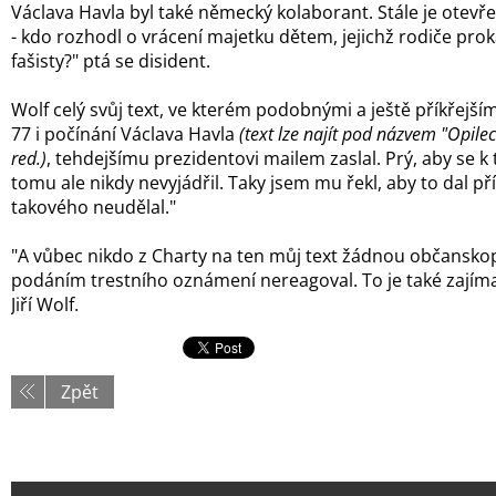
Václava Havla byl také německý kolaborant. Stále je otevře
- kdo rozhodl o vrácení majetku dětem, jejichž rodiče prok
fašisty?" ptá se disident.
Wolf celý svůj text, ve kterém podobnými a ještě příkřejším
77 i počínání Václava Havla
(text lze najít pod názvem "Opile
red.)
, tehdejšímu prezidentovi mailem zaslal. Prý, aby se k 
tomu ale nikdy nevyjádřil. Taky jsem mu řekl, aby to dal p
takového neudělal."
"A vůbec nikdo z Charty na ten můj text žádnou občanskop
podáním trestního oznámení nereagoval. To je také zajíma
Jiří Wolf.
Zpět