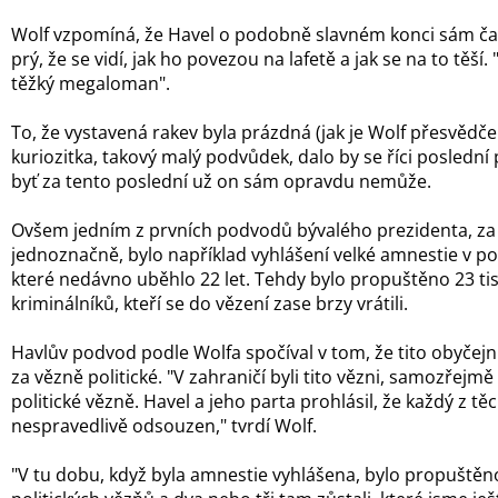
Wolf vzpomíná, že Havel o podobně slavném konci sám čas
prý, že se vidí, jak ho povezou na lafetě a jak se na to těší. 
těžký megaloman".
To, že vystavená rakev byla prázdná (jak je Wolf přesvědčen
kuriozitka, takový malý podvůdek, dalo by se říci poslední
byť za tento poslední už on sám opravdu nemůže.
Ovšem jedním z prvních podvodů bývalého prezidenta, za
jednoznačně, bylo například vyhlášení velké amnestie v po
které nedávno uběhlo 22 let. Tehdy bylo propuštěno 23 tis
kriminálníků, kteří se do vězení zase brzy vrátili.
Havlův podvod podle Wolfa spočíval v tom, že tito obyčejní
za vězně politické. "V zahraničí byli tito vězni, samozřejmě
politické vězně. Havel a jeho parta prohlásil, že každý z těch
nespravedlivě odsouzen," tvrdí Wolf.
"V tu dobu, když byla amnestie vyhlášena, bylo propuště