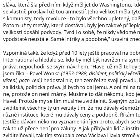
sláva, která šla před ním, když měl jet do Washingtonu, kd
se vlastně proslavil už tou amnestií. Jeho velikost měla t
s komunisty, tedy revoluce - to bylo všechno upletený, dal
Potom už ty metály, které dostával, byly jen takové přílepk
velikosti dosáhl podvody. Tvrdil o sobě, že nikdy vědomě ne
vpodstatě neustále. Samé intriky a podobně," uzavírá zne
Vzpomíná také, že když před 10 lety ještě pracoval na po
International a hledalo se, kdo by měl být navržen na sym
práva, nepochodil se svým návrhem. "Havel už měl tehdy 
jsem říkal - Pavel Wonka
(1953-1988, disident, politický vězeň
vězení, pozn. red.)
nedostal nic, ten zemřel za svoji pravdu, 
za lidská, politická práva. Já bych to dal jemu. A oni mi na 
ne, protože on není známý. Musíme to dát někomu, kdo je 
Havel. Protože my se tím musíme zviditelnit. Stejným způ
zviditelnit všechny ty univerzity tím, že mu dávaly všemož
různé instituce, které mu dávaly ceny a podobně. Říkám t
Jestliže dávám někomu vyznamenání jen proto, abych se tím 
tak to už přece není pro záluhy. A jak přibývalo lidí a insti
zviditelňovali, tak tím stoupala cena Václava Havla strmě 