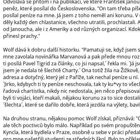
Odvolává se přitom i na publikaci, ve které František Jano
peněz, které posílal do Československa. "On tam třeba píš
posílal peníze na mne. Já jsem z toho neměl ani korunu. V
děly každý den chlastanice, všechno utratili, prochlastali. 
od Janoucha, ale i z Ameriky a od různých organizací. Kdoko
přinesl prachy."
Wolf dává k dobru další historku. "Pamatuji se, když jsem se 
mne zavolala novinářka Marvanová a pak přede mnou rozp
ti posílá Pavel Tigrid za články, co jsi napsal,´ řekla mi. ´Já
jsem je nedala té šlechtě Charty.´ Ona totiž žila na Žižkově
adresa a dotyčný, který jel z Paříže, tak nechal peníze u ní
´Jirko, kdybych ti ty peníze neschovala, tak ty ku*vy to vše
řadová chartistka, nikdy nic nedostala, jen něco přepisoval
byli ti vojáci, kteří makali, nějakou korunu za to sice dostali
´šlechta´, které se dařilo dobře, která jezdila na výlety, bavil
Na druhou stranu, nějakou pomoc Wolf získal, přiznává: "
ale těch poctivců bylo málo. Například po svém propuštění
Kyncla, která bydlela v Praze, osobně u sebe v práci předa
pro mne našetřili studenti ze středních škol. Bylo to příkl