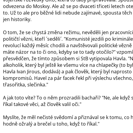
odvezena do Moskvy. Ale až se po dvaceti třiceti letech ot
to. Už to ale pro běžné lidi nebude zajímavé, spousta těc
jen historiky.
O tom, že se chystá změna režimu, nevěděli jen pracovníci St
političtí vězni, kteří ´seděli´. "Komunisté jezdili po kriminá
revolucí každý měsíc chodili a navštěvovali politické vězně a
máte názor na to či ono, kdyby se to tady otočilo?" vzpomí
přesvědčen, že tímto způsobem si StB vytipovala Havla. "Naš
alkoholik, který byl ještě ke všemu více na chlapečky (to b
Havla Ivan Jirous, dodává) a pak člověk, který byl naprost
kompromisů. Havel za pár facek řekl při výslechu všechno,
třasořitka, slečinka."
A jak toto víte? To o něm prozradili bachaři? "Ne, ale když
říkal takové věci, až člověk valil oči."
Myslíte, že měl nečisté svědomí a přiznával se k tomu, co h
hodně ožralý a brečel u toho, když to říkal."