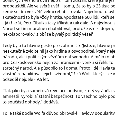
politických vězňů a dva nebo tři tam zůstali, které jsme je
propouštěli. Ale ve světě uvěřili tomu, že to bylo 23 tisíc p
země se tím ve světě velmi rehabilitovala. Najednou tu byl 
skutečnosti to byla vždy hrstka, vpodstatě 500 lidí, kteří se 
- já třikrát, Petr Cibulka taky třikrát a tak dále. A najednou s
Národ se tím morálně rehabilitoval, protože vznikl dojem,
nekolaborovalo," zlobí se bývalý politický vězeň.
Tedy bylo to hlavně gesto pro zahraničí? "Jistěže, hlavně p
neskutečně zviditelnil jako hrdina a osvoboditel, který ne
národu, ale i politickým vězňům dal svobodu. A mělo to o
pro Československo nejen za hranicemi - venku si řekli: t
statečný národ. Ale působilo to i doma. Proto lidé Havla ta
vlastně rehabilitoval jejich svědomí," říká Wolf, který si ze
odseděl nejdéle - 9,5 let.
"Tak jako byla sametová revoluce podvod, který vyráběla st
amnestii ´vyrobila´ státní bezpečnost. To všechno bylo pod
to součástí dohody," dodává.
To je také podle Wolfa důvod obrovské Havlovy popularity v