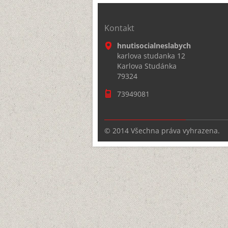
Kontakt
hnutisocialneslabych
karlova studanka 12
Karlova Studánka
79324
73949081
© 2014 Všechna práva vyhrazena.