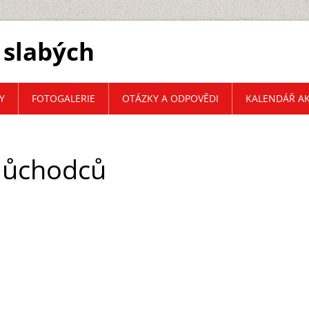
 slabých
Y
FOTOGALERIE
OTÁZKY A ODPOVĚDI
KALENDÁŘ AK
důchodců