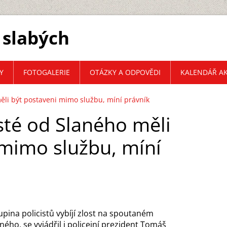
 slabých
Y
FOTOGALERIE
OTÁZKY A ODPOVĚDI
KALENDÁŘ AK
měli být postaveni mimo službu, míní právník
isté od Slaného měli
 mimo službu, míní
pina policistů vybíjí zlost na spoutaném
ého, se vyjádřil i policejní prezident Tomáš