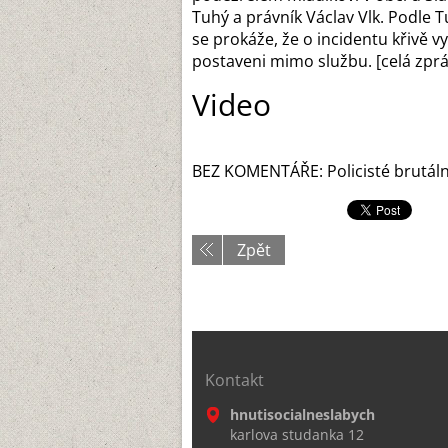
Tuhý a právník Václav Vlk. Podle T
se prokáže, že o incidentu křivě vy
postaveni mimo službu. [celá zprá
Video
BEZ KOMENTÁŘE: Policisté brutáln
Zpět
Kontakt
hnutisocialneslabych
karlova studanka 12