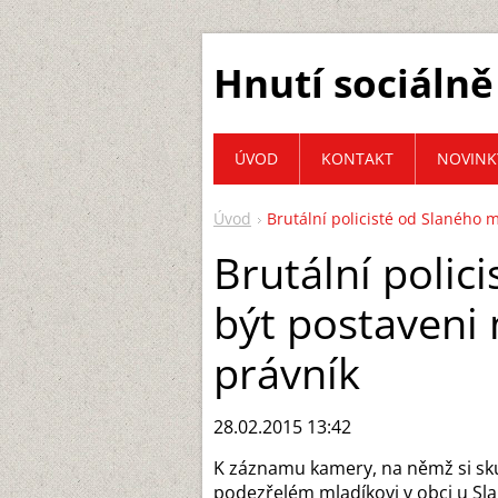
Hnutí sociálně
ÚVOD
KONTAKT
NOVINK
Úvod
Brutální policisté od Slaného 
Brutální polic
být postaveni
právník
28.02.2015 13:42
K záznamu kamery, na němž si sku
podezřelém mladíkovi v obci u Slan