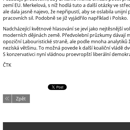
zemí EU. Merkelová, s níž hodlá tuto a další otázky ve střed
ale dala jasně najevo, že nepřipustí, aby se oslabila unijní
pracovních sil. Podobně se již vyjádřilo například i Polsko.
Nadcházející květnové hlasování se jeví jako nejtěsnější vo
moderních dějinách země. Předvolební průzkumy dávají m
opoziční Labouristické straně, ale podle mnoha analytiků 
nezíská většinu. To možná povede k další koaliční vládě dv
S konzervativci nyní vládnou proevropští liberální demokr
ČTK
Zpět