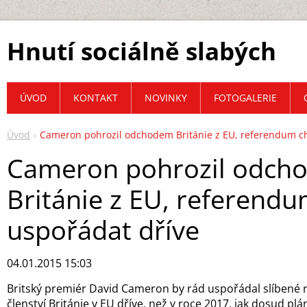
Hnutí sociálně slabých
ÚVOD
KONTAKT
NOVINKY
FOTOGALERIE
Úvod
Cameron pohrozil odchodem Británie z EU, referendum ch
Cameron pohrozil odch
Británie z EU, referend
uspořádat dříve
04.01.2015 15:03
Britský premiér David Cameron by rád uspořádal slíbené
členství Británie v EU dříve, než v roce 2017, jak dosud plá