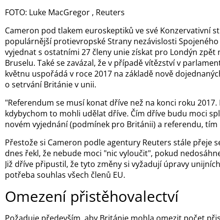
FOTO: Luke MacGregor , Reuters
Cameron pod tlakem euroskeptiků ve své Konzervativní st
populárnější protievropské Strany nezávislosti Spojeného kr
vyjednat s ostatními 27 členy unie získat pro Londýn zpět
Bruselu. Také se zavázal, že v případě vítězství v parlamen
květnu uspořádá v roce 2017 na základě nově dojednan
o setrvání Británie v unii.
"Referendum se musí konat dříve než na konci roku 2017. 
kdybychom to mohli udělat dříve. Čím dříve budu moci spl
novém vyjednání (podmínek pro Británii) a referendu, tím l
Přestože si Cameron podle agentury Reuters stále přeje se
dnes řekl, že nebude moci "nic vyloučit", pokud nedosáhn
Již dříve připustil, že tyto změny si vyžadují úpravy unijní
potřeba souhlas všech členů EU.
Omezení přistěhovalectví
Požaduje především, aby Británie mohla omezit počet přis