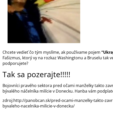
Chcete vedieť čo tým myslíme, ak používame pojem
“Ukra
Fašizmus, ktorý vy na rozkaz Washingtonu a Bruselu tak
podporujete?
Tak sa pozerajte!!!!!
Bojovníci pravého sektora pred očami manželky takto zavra
bývalého náčelníka milície v Donecku. Hanba vám podplate
zdroj:http://panobcan.sk/pred-ocami-manzelky-takto-zavra
byvaleho-nacelnika-milicie-v-donecku/