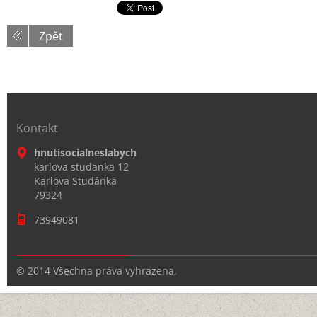
Zpět
Kontakt
hnutisocialneslabych
karlova studanka 12
Karlova Studánka
79324
73949081
© 2014 Všechna práva vyhrazena.