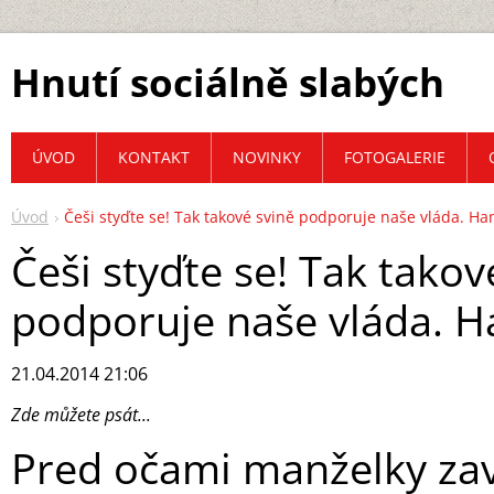
Hnutí sociálně slabých
ÚVOD
KONTAKT
NOVINKY
FOTOGALERIE
Úvod
Češi styďte se! Tak takové svině podporuje naše vláda. Ha
Češi styďte se! Tak takov
podporuje naše vláda. H
21.04.2014 21:06
Zde můžete psát...
Pred očami manželky zav