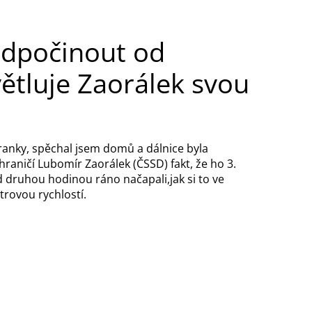
odpočinout od
ětluje Zaorálek svou
hranky, spěchal jsem domů a dálnice byla
hraničí Lubomír Zaorálek (ČSSD) fakt, že ho 3.
d druhou hodinou ráno načapali,jak si to ve
rovou rychlostí.