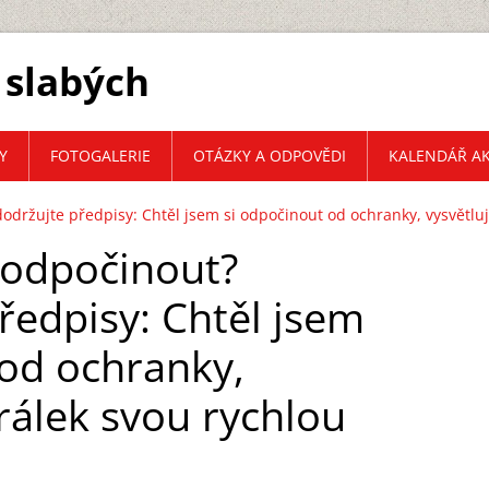
 slabých
Y
FOTOGALERIE
OTÁZKY A ODPOVĚDI
KALENDÁŘ AK
održujte předpisy: Chtěl jsem si odpočinout od ochranky, vysvětluj
 odpočinout?
ředpisy: Chtěl jsem
 od ochranky,
rálek svou rychlou