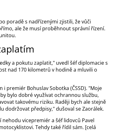
o poradě s nadřízenými zjistili, že vůči
ímo, ale že musí proběhnout správní řízení.
unitou.
zaplatím
dky a pokutu zaplatit," uvedl šéf diplomacie s
lost nad 170 kilometrů v hodině a mluvili o
em i premiér Bohuslav Sobotka (ČSSD). "Moje
e by bylo dobré využívat ochrannou službu,
vovat takovému riziku. Raději bych ale stejně
u dodržovat předpisy," dušoval se Zaorálek.
nehodu vicepremiér a šéf lidovců Pavel
tocyklistovi. Tehdy také řídil sám. [celá