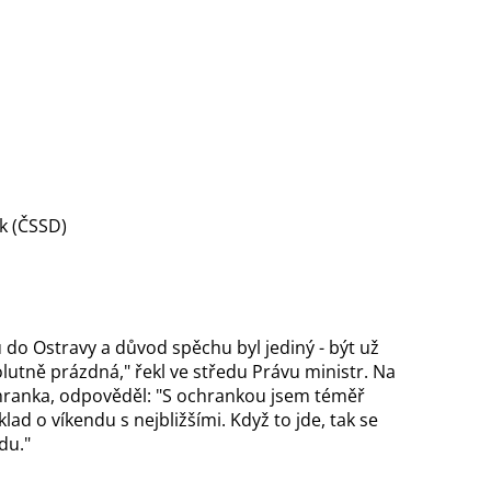
k (ČSSD)
do Ostravy a důvod spěchu byl jediný - být už
utně prázdná," řekl ve středu Právu ministr. Na
hranka, odpověděl: "S ochrankou jsem téměř
lad o víkendu s nejbližšími. Když to jde, tak se
du."