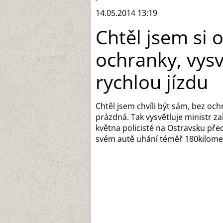
14.05.2014 13:19
Chtěl jsem si 
ochranky, vysv
rychlou jízdu
Chtěl jsem chvíli být sám, bez oc
prázdná. Tak vysvětluje ministr za
května policisté na Ostravsku pře
svém autě uhání téměř 180kilomet