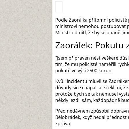
Podle Zaorálka přítomní policisté p
ministrovi nemohou postupovat př
Ministr odmítl, že by se oháněl im
Zaorálek: Pokutu 
"Jsem připraven nést veškeré důsle
tím, že mu policisté naměřili rych
pokutě ve výši 2500 korun.
Kvůli incidentu mluvil se Zaorálk
důvody sice chápal, ale řekl mi, ž
protože bych se tak nemusel vysta
někdy jezdil sám, každopádně bud
Před nedávnem způsobil dopravní 
Bělobrádek, když nedal přednost mo
zpráva]