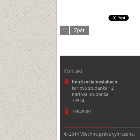
Zpět
Kontakt
hnutisocialneslabych
karlova studanka 12
Karlova Studánka
79324
73949081
© 2014 Všechna práva vyhrazena.