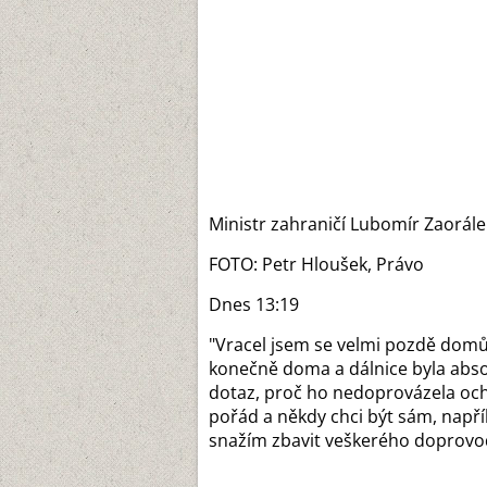
Ministr zahraničí Lubomír Zaorále
FOTO: Petr Hloušek, Právo
Dnes 13:19
"Vracel jsem se velmi pozdě domů 
konečně doma a dálnice byla absol
dotaz, proč ho nedoprovázela oc
pořád a někdy chci být sám, napřík
snažím zbavit veškerého doprovo