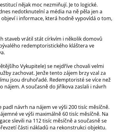
estitucí nějak moc nezmiňují. Je to logické.
 dodnes nedotknutelní a média na ně pěla jen a
 objeví i informace, která hodně vypovídá o tom,
 staveb vrátil stát církvím i několik domovů
 bývalého redemptoristického kláštera ve
va.
ějšího Vykupitele) se nejdříve chovali velmi
lužby zachovat. Jenže tento zájem brzy vzal za
žnímu jsou druhořadé. Redemptoristé se více než
 o nájem. A současně do Jiříkova zaslali i návrh
 padl návrh na nájem ve výši 200 tisíc měsíčně.
nájemné ve výši maximálně 60 tisíc měsíčně. Na
ace slevili na 112 tisíc měsíčně a současně se
řevzetí části nákladů na rekonstrukci objektu.