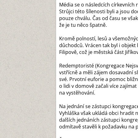
Média se o následcích církevních r
Strůjci této šílenosti byli a jsou
pouze chválu. Čas od času se však
že je tu něco špatně.
Kromě polností, lesů a všemožných
důchodců. Vrácen tak byl i objekt
Filipově, což je městská část Jiříko
Redemptoristé (Kongregace Nejsvět
vstřícně a měli zájem dosavadní s
své. Prvotní euforie a pomoc bli
o lidi v domově začali více zajímat
na vystěhování.
Na jednání se zástupci kongregace
Vyhláška však ukládá obci hradit 
dalších jednáních zástupci kongreg
odmítavě stavěli k požadavku na p