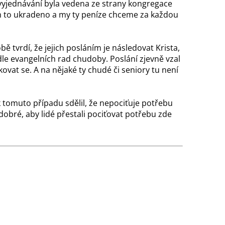
 vyjednávání byla vedena ze strany kongregace
ám to ukradeno a my ty peníze chceme za každou
ě tvrdí, že jejich posláním je následovat Krista,
dle evangelních rad chudoby. Poslání zjevně vzal
kovat se. A na nějaké ty chudé či seniory tu není
 tomuto případu sdělil, že nepociťuje potřebu
 dobré, aby lidé přestali pociťovat potřebu zde