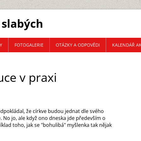
 slabých
Y
FOTOGALERIE
OTÁZKY A ODPOVĚDI
KALENDÁŘ AK
uce v praxi
dpokládal, že církve budou jednat dle svého
é. No jo, ale když ono dneska jde především o
říklad toho, jak se "bohulibá" myšlenka tak nějak