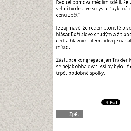
Ředitel domova médiím sdělil, že
velmi tvrdě a ve smyslu: "bylo n
cenu zpět".
Je zajímavé, že redemptoristé o sob
hlásat Boží slovo chudým a žít po
čert a hlavním cílem církví je napa
místo.
Zástupce kongregace Jan Traxler k
se nějak obhajovat. Asi by bylo již
trpět podobné spolky.
Zpět