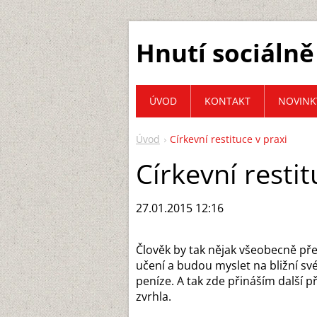
Hnutí sociálně
ÚVOD
KONTAKT
NOVINK
Úvod
Církevní restituce v praxi
Církevní restit
27.01.2015 12:16
Člověk by tak nějak všeobecně pře
učení a budou myslet na bližní sv
peníze. A tak zde přináším další p
zvrhla.