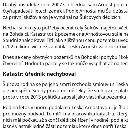
Druhý posudek z roku 2007 si objednal sám Arnošt poté, co
čtyřiapadesáti letech zemřel. Podle Arnošta mu Šulc zůstal
za právní služby a on je vymáhal na Šulcových dědicích.
Nechal si pro tyto potřeby ocenit celý Šulcův majetek, v
na Bohdalci. Katastr totiž pozemek na Arnoštovou stále n
Soudní znalec Pavel Titl jako zjištěnou cenu pozemku uvedl
o 1,2 miliónu víc, než zaplatila Teska Arnoštová o rok dříve
Dnes se ceny obytných pozemků na Bohdalci pohybují ko
čtvereční. Hodnota parcely se tak může vyšplhat až na té
Katastr: úředník nechyboval
Šulcova rodina se po jeho smrti rozhodla smlouvu s Tesk
ale neuspěla. Soudy pravomocně řekly, že smlouva je plat
proto v roce 2013 političku zapsal jako vlastníka pozemku.
Rodina letos v únoru podala na Teska Arnoštovou i jejího 
pro možný podvod. To míří i na pracovníka katastru, kter
nich měl počkat, až skončí dědické řízení v rodině, podle
jasný vlastník jedné části pozemku, který dnes patří Teska