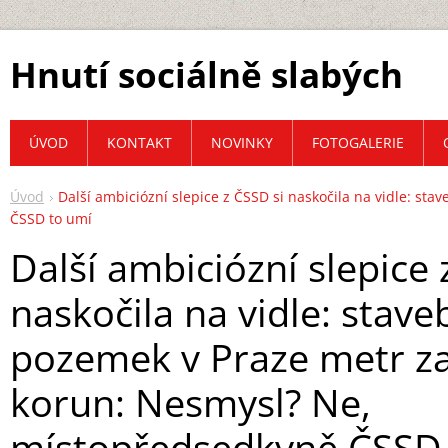
Hnutí sociálně slabých
ÚVOD
KONTAKT
NOVINKY
FOTOGALERIE
Úvod
Další ambiciózní slepice z ČSSD si naskočila na vidle: s
ČSSD to umí
Další ambiciózní slepice 
naskočila na vidle: stave
pozemek v Praze metr z
korun: Nesmysl? Ne,
místopředsedkyně ČSSD 