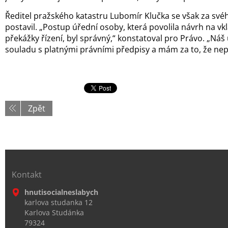
Ředitel pražského katastru Lubomír Klučka se však za sv
postavil. „Postup úřední osoby, která povolila návrh na vk
překážky řízení, byl správný,“ konstatoval pro Právo. „Náš
souladu s platnými právními předpisy a mám za to, že nep
Zpět
Kontakt
hnutisocialneslabych
karlova studanka 12
Karlova Studánka
79324