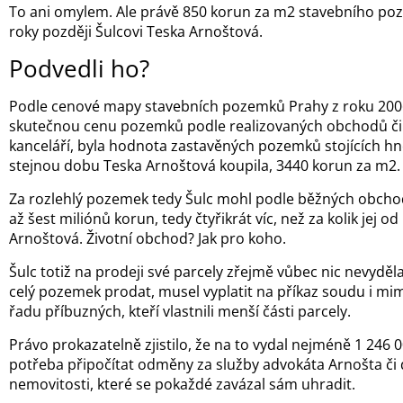
To ani omylem. Ale právě 850 korun za m2 stavebního poze
roky později Šulcovi Teska Arnoštová.
Podvedli ho?
Podle cenové mapy stavebních pozemků Prahy z roku 2006
skutečnou cenu pozemků podle realizovaných obchodů či 
kanceláří, byla hodnota zastavěných pozemků stojících hne
stejnou dobu Teska Arnoštová koupila, 3440 korun za m2.
Za rozlehlý pozemek tedy Šulc mohl podle běžných obcho
až šest miliónů korun, tedy čtyřikrát víc, než za kolik jej 
Arnoštová. Životní obchod? Jak pro koho.
Šulc totiž na prodeji své parcely zřejmě vůbec nic nevyděl
celý pozemek prodat, musel vyplatit na příkaz soudu i 
řadu příbuzných, kteří vlastnili menší části parcely.
Právo prokazatelně zjistilo, že na to vydal nejméně 1 246 
potřeba připočítat odměny za služby advokáta Arnošta či
nemovitosti, které se pokaždé zavázal sám uhradit.