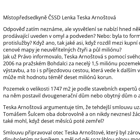
Místopředsedkyně ČSSD Lenka Teska Arnoštová
Odpověď zatím neznáme, ale vysvětlení se nabízí hned něko
prodávající uveden v omyl a podveden? Nebo: byla to for
protislužby? Když ano, tak jaké asi, když rozdíl mezi kupní
cenové mapy je neuvěřitelných čtyři a půl miliónu?
Jak už Právo informovalo, Teska Arnoštová s pomocí svého 
2006 na pražském Bohdalci za necelý 1,5 miliónu pozeme
výstavbu, a to i s příjezdovou cestou, která vede k dalším vi
může mít hodnotu téměř deset miliónů korun.
Pozemek o velikosti 1747 m2 je podle stavebních expertů 
na něm postavil dvougenerační dům nebo obytný dům o a
Teska Arnoštová argumentuje tím, že tehdejší smlouvu uza
Tomášem Šulcem oba dobrovolně a on nikdy nevznesl žád
také mohl, když deset měsíců poté zemřel?
Smlouvu připravoval otec Teska Arnoštové, který byl zár
dlouholetým právníkem a měl od něj rozsáhlou plnou moc.