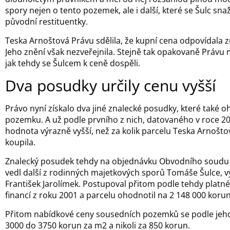
spory nejen o tento pozemek, ale i další, které se Šulc snaži
původní restituentky.
Teska Arnoštová Právu sdělila, že kupní cena odpovídala
Jeho znění však nezveřejnila. Stejně tak opakovaně Právu
jak tehdy se Šulcem k ceně dospěli.
Dva posudky určily cenu vyšší
Právo nyní získalo dva jiné znalecké posudky, které také o
pozemku. A už podle prvního z nich, datovaného v roce 200
hodnota výrazně vyšší, než za kolik parcelu Teska Arnoštov
koupila.
Znalecký posudek tehdy na objednávku Obvodního soudu 
vedl další z rodinných majetkových sporů Tomáše Šulce, v
František Jarolímek. Postupoval přitom podle tehdy platné
financí z roku 2001 a parcelu ohodnotil na 2 148 000 korun
Přitom nabídkové ceny sousedních pozemků se podle jeho
3000 do 3750 korun za m2 a nikoli za 850 korun.