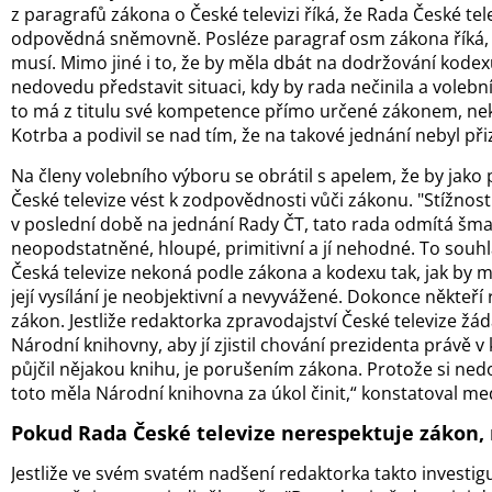
z paragrafů zákona o České televizi říká, že Rada České tele
odpovědná sněmovně. Posléze paragraf osm zákona říká, 
musí. Mimo jiné i to, že by měla dbát na dodržování kodexu
nedovedu představit situaci, kdy by rada nečinila a voleb
to má z titulu své kompetence přímo určené zákonem, nek
Kotrba a podivil se nad tím, že na takové jednání nebyl p
Na členy volebního výboru se obrátil s apelem, že by jako
České televize vést k zodpovědnosti vůči zákonu. "Stížnosti
v poslední době na jednání Rady ČT, tato rada odmítá šm
neopodstatněné, hloupé, primitivní a jí nehodné. To souhla
Česká televize nekoná podle zákona a kodexu tak, jak by m
její vysílání je neobjektivní a nevyvážené. Dokonce někteří
zákon. Jestliže redaktorka zpravodajství České televize 
Národní knihovny, aby jí zjistil chování prezidenta právě v 
půjčil nějakou knihu, je porušením zákona. Protože si ned
toto měla Národní knihovna za úkol činit,“ konstatoval med
Pokud Rada České televize nerespektuje zákon,
Jestliže ve svém svatém nadšení redaktorka takto investigu