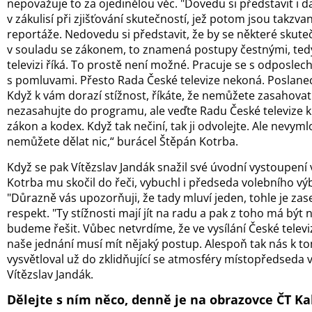
nepovažuje to za ojedinělou věc. "Dovedu si představit i da
v zákulisí při zjišťování skutečností, jež potom jsou takzvan
reportáže. Nedovedu si představit, že by se některé skute
v souladu se zákonem, to znamená postupy čestnými, tedy
televizi říká. To prostě není možné. Pracuje se s odposlech
s pomluvami. Přesto Rada České televize nekoná. Poslan
Když k vám dorazí stížnost, říkáte, že nemůžete zasahova
nezasahujte do programu, ale veďte Radu České televize 
zákon a kodex. Když tak nečiní, tak ji odvolejte. Ale nevyml
nemůžete dělat nic,“ burácel Štěpán Kotrba.
Když se pak Vítězslav Jandák snažil své úvodní vystoupení 
Kotrba mu skočil do řeči, vybuchl i předseda volebního v
"Důrazně vás upozorňuji, že tady mluví jeden, tohle je zase
respekt. "Ty stížnosti mají jít na radu a pak z toho má být 
budeme řešit. Vůbec netvrdíme, že ve vysílání České televiz
naše jednání musí mít nějaký postup. Alespoň tak nás k t
vysvětloval už do zklidňující se atmosféry místopředseda
Vítězslav Jandák.
Dělejte s ním něco, denně je na obrazovce ČT K