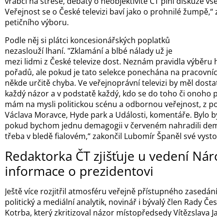
vrabci na střeše, debaty o neobjektivitě ČT plní diskuze v
Veřejnost se o České televizi baví jako o prohnilé žumpě,“
petičního výboru.
Podle něj si plátci koncesionářských poplatků
nezaslouží lhaní. "Zklamání a blbé nálady už je
mezi lidmi z České televize dost. Neznám pravidla výběru 
pořadů, ale pokud je tato selekce ponechána na pracovnící
někde určitě chyba. Ve veřejnoprávní televizi by měl dost
každý názor a v podstatě každý, kdo se do toho či onoho p
mám na mysli politickou scénu a odbornou veřejnost, z p
Václava Moravce, Hyde park a Události, komentáře. Bylo by
pokud bychom jednu demagogii v červeném nahradili dem
třeba v bledě fialovém,“ zakončil Lubomír Španěl své vyst
Redaktorka ČT zjišťuje u vedení Ná
informace o prezidentovi
Ještě více rozjitřil atmosféru veřejně přístupného zasedá
politický a mediální analytik, novinář i bývalý člen Rady 
Kotrba, který zkritizoval názor místopředsedy Vítězslava J