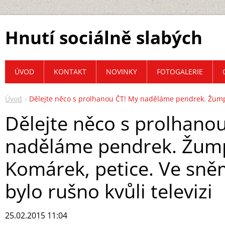
Hnutí sociálně slabých
ÚVOD
KONTAKT
NOVINKY
FOTOGALERIE
Úvod
Dělejte něco s prolhanou ČT! My naděláme pendrek. Žumpa
Dělejte něco s prolhano
naděláme pendrek. Žum
Komárek, petice. Ve sn
bylo rušno kvůli televizi
25.02.2015 11:04