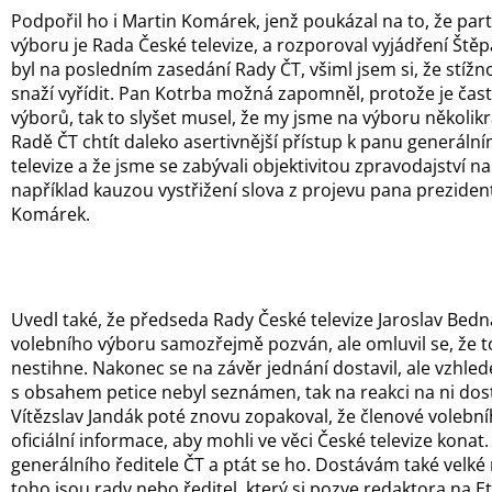
Podpořil ho i Martin Komárek, jenž poukázal na to, že pa
výboru je Rada České televize, a rozporoval vyjádření Ště
byl na posledním zasedání Rady ČT, všiml jsem si, že stížno
snaží vyřídit. Pan Kotrba možná zapomněl, protože je ča
výborů, tak to slyšet musel, že my jsme na výboru několikr
Radě ČT chtít daleko asertivnější přístup k panu generální
televize a že jsme se zabývali objektivitou zpravodajství n
například kauzou vystřižení slova z projevu pana preziden
Komárek.
Uvedl také, že předseda Rady České televize Jaroslav Bedn
volebního výboru samozřejmě pozván, ale omluvil se, že 
nestihne. Nakonec se na závěr jednání dostavil, ale vzhle
s obsahem petice nebyl seznámen, tak na reakci na ni dost
Vítězslav Jandák poté znovu zopakoval, že členové volebn
oficiální informace, aby mohli ve věci České televize konat
generálního ředitele ČT a ptát se ho. Dostávám také velké
toho jsou rady nebo ředitel, který si pozve redaktora na E