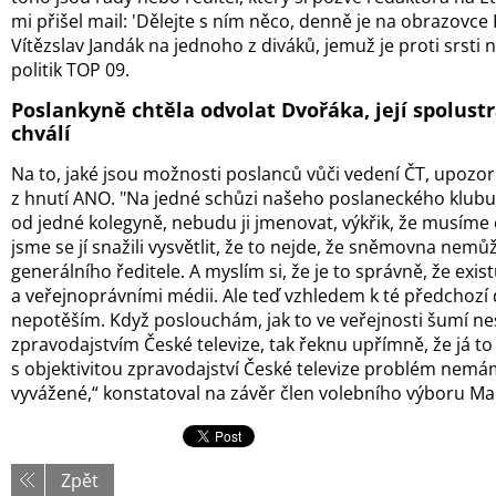
mi přišel mail: 'Dělejte s ním něco, denně je na obrazovce
Vítězslav Jandák na jednoho z diváků, jemuž je proti srsti 
politik TOP 09.
Poslankyně chtěla odvolat Dvořáka, její spolust
chválí
Na to, jaké jsou možnosti poslanců vůči vedení ČT, upozor
z hnutí ANO. "Na jedné schůzi našeho poslaneckého klubu
od jedné kolegyně, nebudu ji jmenovat, výkřik, že musíme
jsme se jí snažili vysvětlit, že to nejde, že sněmovna nem
generálního ředitele. A myslím si, že je to správně, že exis
a veřejnoprávními médii. Ale teď vzhledem k té předchozí
nepotěším. Když poslouchám, jak to ve veřejnosti šumí ne
zpravodajstvím České televize, tak řeknu upřímně, že já to
s objektivitou zpravodajství České televize problém nemá
vyvážené,“ konstatoval na závěr člen volebního výboru Mar
Zpět