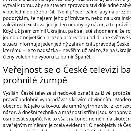
vyzval k tomu, aby se stavem zpravodajství důkladně zabýv
v poslední době zhoršil. "Není přece reálné, aby na prezide
podotýkám, že nejsem jeho příznivcem, nebo na ukrajinský k
záležitosti existoval jen jeden neomylný názor, a to právě 
Když už jsem zmínil Ukrajinu, pak se jistě shodneme, že roz
jednou z největších hrozeb pro Evropu od druhé světové v
situaci informuje jeden jediný zahraniční zpravodaj České 
kterému – je to nadsázka – nevěřím už ani to, že na Ukrajin
členy volebního výboru Lubomír Španěl.
Veřejnost se o České televizi ba
prohnilé žumpě
Vysílání České televize si nedovolí označit za lživé, protož
pravděpodobně vypořádávat s křivým obviněním. "Moderní
obecnou lež jako takovou, ale umně vytrhne věci z kontex
názor. A dnešní technika a možnosti střihu jsou schopny ot
osmdesát stupňů. Nic to však nakonec nemění na skutečn
s veřejným míněním je zcela evidentní. O neobjektivitě Česk