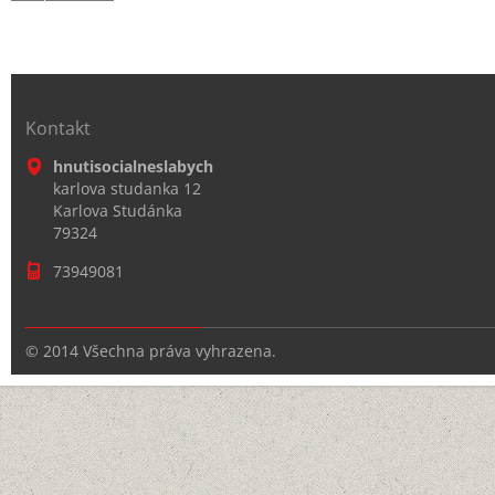
Kontakt
hnutisocialneslabych
karlova studanka 12
Karlova Studánka
79324
73949081
© 2014 Všechna práva vyhrazena.