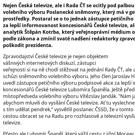
Nejen Česká televize, ale i Rada ČT se ocitly pod palbou
volebního výboru Poslanecké sněmovny, který má v ges
prostředky. Postaral se o to jednak zástupce petičníh
za lepší informovanost koncesionářů České televize, al
analytik Štěpán Kotrba, který veřejnoprávní médium o
podle zákona a zmínil svaté nadšení redaktorky zpravo
poškodit prezidenta.
Zpravodajství České televize je nejen objektem
vášnivých internetových diskuzí, zástupci
veřejnosti si na ně chodí stěžovat na jednání Rady ČT, ale 
schůzi sněmovního volebního výboru. Jeho člen Jaroslav Hol
uvedl zástupce petičního výboru podpisové akce za lepší
koncesionářů České televize Lubomíra Španěla. Ještě před 
místopředseda volebního výboru Vítězslav Jandák. "Nám j
abychom mluvili do vysílání České televize. Ať tu vyslech
s tím udělat pendrek,“ vysvětlil poslanec ČSSD, že v tomto
cestou obracet se na Radu pro rozhlasové a televizní vysí
televize.
Přesto ale Lubomír Španěl, který vážil cestu z jižní Mora