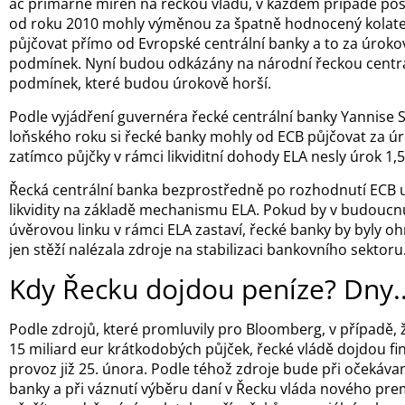
ač primárně mířen na řeckou vládu, v každém případě poško
od roku 2010 mohly výměnou za špatně hodnocený kolater
půjčovat přímo od Evropské centrální banky a to za úrok
podmínek. Nyní budou odkázány na národní řeckou centrá
podmínek, které budou úrokově horší.
Podle vyjádření guvernéra řecké centrální banky Yannise 
loňského roku si řecké banky mohly od ECB půjčovat za ú
zatímco půjčky v rámci likviditní dohody ELA nesly úrok 1,
Řecká centrální banka bezprostředně po rozhodnutí ECB u
likvidity na základě mechanismu ELA. Pokud by v budoucn
úvěrovou linku v rámci ELA zastaví, řecké banky by byly o
jen stěží nalézala zdroje na stabilizaci bankovního sektoru
Kdy Řecku dojdou peníze? Dny..
Podle zdrojů, které promluvily pro Bloomberg, v případě,
15 miliard eur krátkodobých půjček, řecké vládě dojdou fi
provoz již 25. února. Podle téhož zdroje bude při očekáv
banky a při váznutí výběru daní v Řecku vláda nového pr