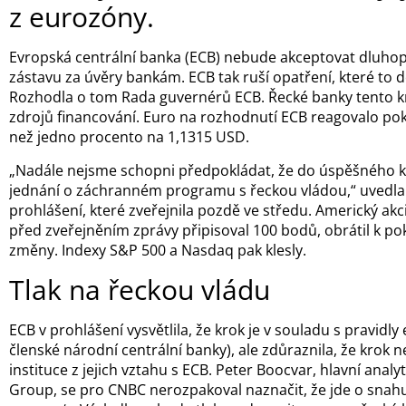
z eurozóny.
Evropská centrální banka (ECB) nebude akceptovat dluhopi
zástavu za úvěry bankám. ECB tak ruší opatření, které to
Rozhodla o tom Rada guvernérů ECB. Řecké banky tento kr
zdrojů financování. Euro na rozhodnutí ECB reagovalo pok
než jedno procento na 1,1315 USD.
„Nadále nejsme schopni předpokládat, že do úspěšného
jednání o záchranném programu s řeckou vládou,“ uvedla
prohlášení, které zveřejnila pozdě ve středu. Americký akci
před zveřejněním zprávy připisoval 100 bodů, obrátil k pok
změny. Indexy S&P 500 a Nasdaq pak klesly.
Tlak na řeckou vládu
ECB v prohlášení vysvětlila, že krok je v souladu s pravidl
členské národní centrální banky), ale zdůraznila, že krok n
instituce z jejich vztahu s ECB. Peter Boocvar, hlavní anal
Group, se pro CNBC nerozpakoval naznačit, že jde o snahu