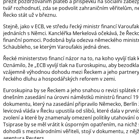
přežít pozdržováním plateb a příspěvků na sociální zabezp
tvář rozhodnutí, zda se podvolit zahraničním věřitelům, 
Řecko stát už v březnu.
Stejně, jako v ECB, ve středu řecký ministr financí Varoufak
jednáních s Němci. Kancléřka Merkelová očekává, že Řeck
finanční pomoci. Podobná byla odezva německého ministr
Schäubleho, se kterým Varoufakis jedná dnes.
Řecké ministerstvo financí názor na to, na koho vyvíjí tlak 
Oznámilo, že „ECB vyvíjí tlak na Euroskupinu, aby bezodkl
vzájemně výhodnou dohodu mezi Řeckem a jeho partnery
řeckého dluhu a hospodářských reforem v zemi.
Euroskupina by se Řeckem a jeho snahou o revizi splátek 
dnešním zasedání na úrovni náměstků ministrů financí 19
dokumentu, který na zasedání připravilo Německo, Berlín
levicová vláda v Řecku upustila od slibů, které dala v prv
zvolení a které by znamenaly omezení politiky utahování o
Tsiprase by se měl vrátit k úsporným opatřením, na nichž
dohodli s mezinárodními věřiteli, stojí v dokumentu, z nějž
agentura Reuters.