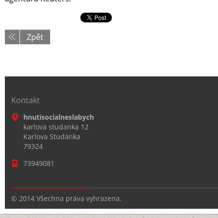
Zpět
Kontakt
hnutisocialneslabych
karlova studanka 12
Karlova Studánka
79324
73949081
© 2014 Všechna práva vyhrazena.