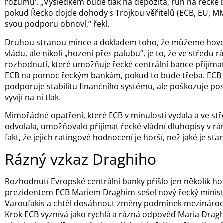
rozumu‘. „Výsledkem bude tlak na depozita, run na řecké b
pokud Řecko dojde dohody s Trojkou věřitelů (ECB, EU, M
svou podporu obnoví,“ řekl.
Druhou stranou mince a dokladem toho, že můžeme hovoř
vládu, ale nikoli „hození přes palubu“, je to, že ve středu
rozhodnutí, které umožňuje řecké centrální bance přijímat
ECB na pomoc řeckým bankám, pokud to bude třeba. ECB
podporuje stabilitu finančního systému, ale poškozuje pos
vyvíjí na ni tlak.
Mimořádné opatření, které ECB v minulosti vydala a ve stř
odvolala, umožňovalo přijímat řecké vládní dluhopisy v r
fakt, že jejich ratingové hodnocení je horší, než jaké je s
Rázný vzkaz Draghiho
Rozhodnutí Evropské centrální banky přišlo jen několik hod
prezidentem ECB Mariem Draghim sešel nový řecký ministr
Varoufakis a chtěl dosáhnout změny podmínek mezinárodn
Krok ECB vyznívá jako rychlá a rázná odpověď Maria Draghih