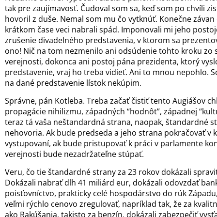
tak pre zaujímavosť. Čudoval som sa, keď som po chvíli zis
hovoril z duše. Nemal som mu čo vytknúť. Konečne závan
krátkom čase veci nabrali spád. Imponovali mi jeho postoj
zrušenie divadelného predstavenia, v ktorom sa prezentova
ono! Nič na tom nezmenilo ani odsúdenie tohto kroku zo 
verejnosti, dokonca ani postoj pána prezidenta, ktorý vy
predstavenie, vraj ho treba vidieť. Ani to mnou nepohlo. 
na dané predstavenie lístok nekúpim.
Správne, pán Kotleba. Treba začať čistiť tento Augiášov ch
propagácie nihilizmu, západných “hodnôt”, západnej “kultú
teraz tá vaša neštandardná strana, naopak, štandardné st
nehovoria. Ak bude predseda a jeho strana pokračovať v 
vystupovaní, ak bude pristupovať k práci v parlamente kon
verejnosti bude nezadržateľne stúpať.
Veru, čo tie štandardné strany za 23 rokov dokázali sprav
Dokázali nabrať dlh 41 miliárd eur, dokázali odovzdať ban
poisťovníctvo, prakticky celé hospodárstvo do rúk Západu
veľmi rýchlo cenovo zregulovať, napríklad tak, že za kvalit
ako Rakúšania, takisto za benzín, dokázali zabezpečiť vys