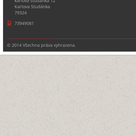
karlova studanka 12
Karlova Studánka
79324
73949081
© 2014 Všechna práva vyhrazena.