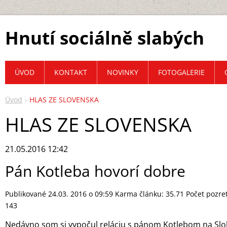
Hnutí sociálně slabých
ÚVOD
KONTAKT
NOVINKY
FOTOGALERIE
Úvod
HLAS ZE SLOVENSKA
HLAS ZE SLOVENSKA
21.05.2016 12:42
Pán Kotleba hovorí dobre
Publikované 24.03. 2016 o 09:59
Karma článku:
35.71
Počet pozre
143
Nedávno som si vypočul reláciu s pánom Kotlebom na Slo