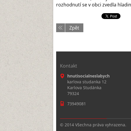
rozhodnutí se v obci zvedla hladin
Zpět
Kontakt
hnutisocialneslabych
karlova studanka 12
Karlova Studánka
79324
73949081
© 2014 Všechna práva vyhrazena.