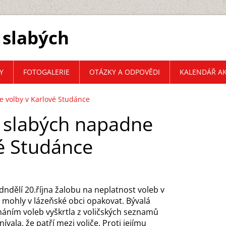
 slabých
Y
FOTOGALERIE
OTÁZKY A ODPOVĚDI
KALENDÁŘ AK
e volby v Karlové Studánce
ě slabých napadne
vé Studánce
dndělí 20.října žalobu na neplatnost voleb v
k mohly v lázeňské obci opakovat. Bývalá
áním voleb vyškrtla z voličských seznamů
vala, že patří mezi voliče. Proti jejímu