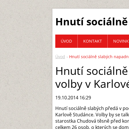
Hnutí sociálně
ÚVOD
KONTAKT
NOVINK
Úvod
Hnutí sociálně slabých napadn
Hnutí sociáln
volby v Karlo
19.10.2014 16:29
Hnutí sociálně slabých předá v po
Karlově Studánce. Volby by se tal
starostka Chudová těsně před kon
celkem 26 osob, o kterých se domní