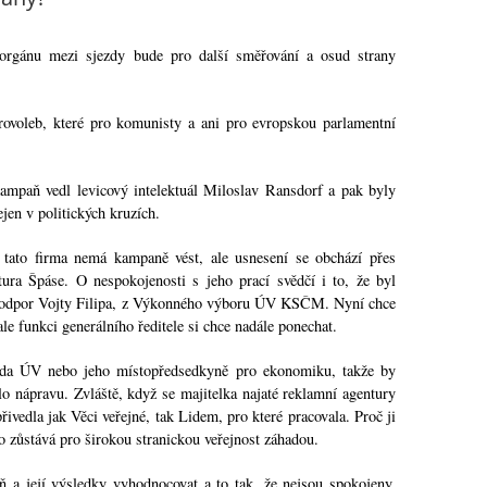
 orgánu mezi sjezdy bude pro další směřování a osud strany
ovoleb, které pro komunisty a ani pro evropskou parlamentní
ampaň vedl levicový intelektuál Miloslav Ransdorf a pak byly
ejen v politických kruzích.
 tato firma nemá kampaně vést, ale usnesení se obchází přes
tura Špáse. O nespokojenosti s jeho prací svědčí i to, že byl
s odpor Vojty Filipa, z Výkonného výboru ÚV KSČM. Nyní chce
ale funkci generálního ředitele si chce nadále ponechat.
eda ÚV nebo jeho místopředsedkyně pro ekonomiku, takže by
lo nápravu. Zvláště, když se majitelka najaté reklamní agentury
řivedla jak Věci veřejné, tak Lidem, pro které pracovala. Proč ji
to zůstává pro širokou stranickou veřejnost záhadou.
 a její výsledky vyhodnocovat a to tak, že nejsou spokojeny.