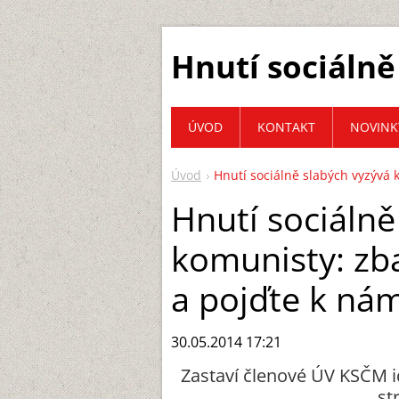
Hnutí sociálně
ÚVOD
KONTAKT
NOVINK
Úvod
Hnutí sociálně slabých vyzývá 
Hnutí sociálně
komunisty: zb
a pojďte k nám
30.05.2014 17:21
Zastaví členové ÚV KSČM i
st