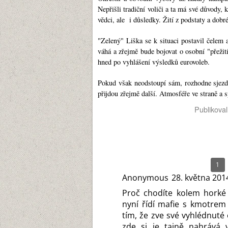
Nepřišli tradiční voliči a ta má své důvody, 
vědci, ale i důsledky. Žití z podstaty a do
"Zelený" Liška se k situaci postavil čelem 
váhá a zřejmě bude bojovat o osobní "přežití
hned po vyhlášení výsledků eurovoleb.
Pokud však neodstoupí sám, rozhodne sjezd,
přijdou zřejmě další. Atmosféře ve straně a 
Publikova
1
Anonymous
28. května 201
Proč chodíte kolem horké
nyní řídí mafie s kmotrem
tím, že zve své vyhlédnuté
zde si je tajně nahrává v