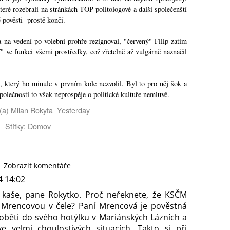
které rozebrali na stránkách TOP politologové a další společenští
bré pověsti prostě končí.
a na vedení po volební prohře rezignoval, "červený" Filip zatím
" ve funkci všemi prostředky, což zřetelně až vulgárně naznačil
 který ho minule v prvním kole nezvolil. Byl to pro něj šok a
společnosti to však neprospěje o politické kultuře nemluvě.
l(a) Milan Rokyta Yesterday
Štítky: Domov
Zobrazit komentáře
4 14:02
 kaše, pane Rokytko. Proč neřeknete, že KSČM
 Mrencovou v čele? Paní Mrencová je pověstná
 oběti do svého hotýlku v Mariánských Lázních a
e velmi choulostivých situacích. Takto si při