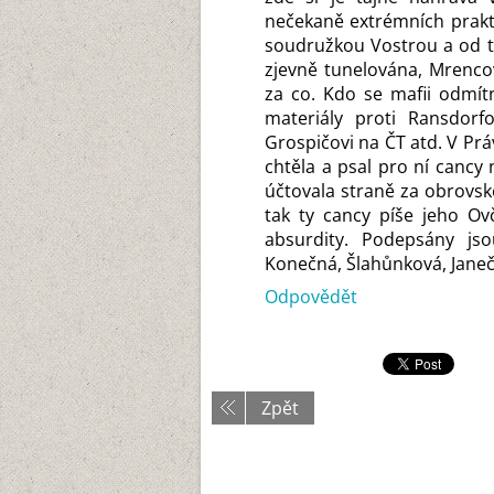
nečekaně extrémních prakti
soudružkou Vostrou a od té
zjevně tunelována, Mrenco
za co. Kdo se mafii odmít
materiály proti Ransdorf
Grospičovi na ČT atd. V Právu
chtěla a psal pro ní cancy
účtovala straně za obrovs
tak ty cancy píše jeho Ov
absurdity. Podepsány jso
Konečná, Šlahůnková, Janeč
Odpovědět
Zpět