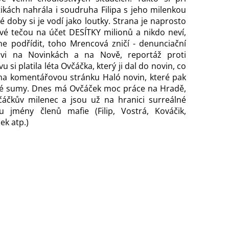
kách nahrála i soudruha Filipa s jeho milenkou
 doby si je vodí jako loutky. Strana je naprosto
vé tečou na účet DESÍTKY milionů a nikdo neví,
ne podřídit, toho Mrencová zničí - denunciační
ovi na Novinkách a na Nově, reportáž proti
 si platila léta Ovčáčka, který ji dal do novin, co
 na komentářovou stránku Haló novin, které pak
ké sumy. Dnes má Ovčáček moc práce na Hradě,
čáčkův milenec a jsou už na hranici surreálné
u jmény členů mafie (Filip, Vostrá, Kováčik,
ek atp.)