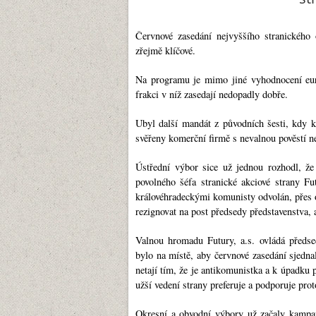
Červnové zasedání nejvyššího stranického
zřejmě klíčové.
Na programu je mimo jiné vyhodnocení eur
frakci v níž zasedají nedopadly dobře.
Ubyl další mandát z původních šesti, kdy k
svěřeny komerční firmě s nevalnou pověstí n
Ústřední výbor sice už jednou rozhodl, že
povolného šéfa stranické akciové strany Fu
královéhradeckými komunisty odvolán, pře
rezignovat na post předsedy představenstva, 
Valnou hromadu Futury, a.s. ovládá předs
bylo na místě, aby červnové zasedání sjedna
netají tím, že je antikomunistka a k úpadku p
užší vedení strany preferuje a podporuje pro
Okresní a obvodní výbory už začaly kampaň