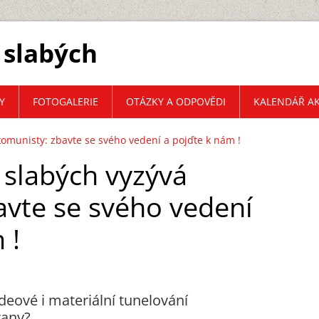
 slabých
Y
FOTOGALERIE
OTÁZKY A ODPOVĚDI
KALENDÁŘ AK
komunisty: zbavte se svého vedení a pojďte k nám !
 slabých vyzývá
avte se svého vedení
 !
deové i materiální tunelování
rany?