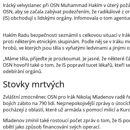
Irácký velvyslanec při OSN Muhammad Hakím v úterý pož
OSN, aby se začala zabývat podezřením, že radikálové z or
(IS) obchodují s lidskými orgány. Infomovala o tom agentu
Hakím Radu bezpečnosti seznámil s celkovou situací v Iráku
proti některým etnickým skupinám. Podle něj se v Iráku m
hrobů, ve kterých jsou těla s vyňatými ledvinami a jinými 
„Máme těla, přijeďte je prozkoumat. Je jasné, že některé čá
OSN hovořil také o tom, že IS popravil tucet lékařů, kteří s
odebírání orgánů.
Stovky mrtvých
Zvláštní zmocněnec OSN pro Irák Nikolaj Mladenov radě řek
bojích zabito na 790 lidí. Nejznepokojivější zprávy o útocí
pocházejí z oblastí, které už armáda s pomocí milicí a Kur
Mladenov zmínil také rostoucí počet zpráv o tom, že IS p
obětí jako způsob financování svých operací.