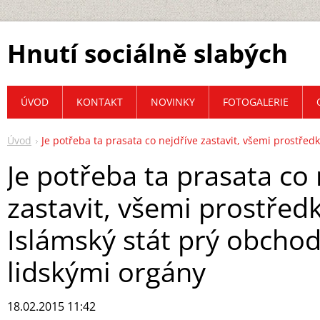
Hnutí sociálně slabých
ÚVOD
KONTAKT
NOVINKY
FOTOGALERIE
Úvod
Je potřeba ta prasata co nejdříve zastavit, všemi prostřed
Je potřeba ta prasata co 
zastavit, všemi prostředk
Islámský stát prý obchod
lidskými orgány
18.02.2015 11:42