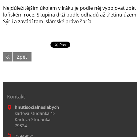
Nejdůležitějším úkolem v Iráku je podle něj vybojovat zpět 
loňském roce. Skupina drží podle odhadů až třetinu území n
Sýrii a zavádí tam islámské právo šaría.
Zpět
Kontakt
hnutisocialneslabych
karlova studanka 12
Karlova Studánka
79324
73949081