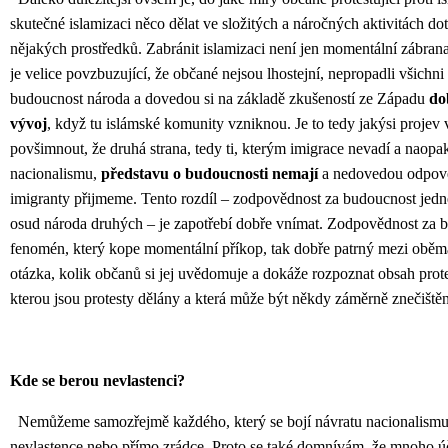
skutečné islamizaci něco dělat ve složitých a náročných aktivitách do
nějakých prostředků. Zabránit islamizaci není jen momentální zábrana 
je velice povzbuzující, že občané nejsou lhostejní, nepropadli všichni
budoucnost národa a dovedou si na základě zkušeností ze Západu
do
vývoj
, když tu islámské komunity vzniknou. Je to tedy jakýsi projev v
povšimnout, že druhá strana, tedy ti, kterým imigrace nevadí a naopa
nacionalismu,
představu o budoucnosti nemají
a nedovedou odpověd
imigranty přijmeme. Tento rozdíl – zodpovědnost za budoucnost jed
osud národa druhých – je zapotřebí dobře vnímat. Zodpovědnost za b
fenomén, který kope momentální příkop, tak dobře patrný mezi oběma 
otázka, kolik občanů si jej uvědomuje a dokáže rozpoznat obsah prote
kterou jsou protesty dělány a která může být někdy záměrně znečiště
Kde se berou nevlastenci?
Nemůžeme samozřejmě každého, který se bojí návratu nacionalismu
nevlastence nebo přímo zrádce. Proto se také domnívám, že mnoho ú