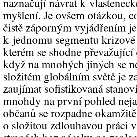
naznačují návrat k vlastenec
myšlení. Je ovšem otázkou, c
čistě záporným vyjádřením j
k jednomu segmentu krizové r
kterém se shodne převažující 
když na mnohých jiných se n
složitém globálním světě je z
zaujímat sofistikovaná stanov
mnohdy na první pohled neja
občanů se rozpadne okamžitě,
o složitou zdlouhavou práci v