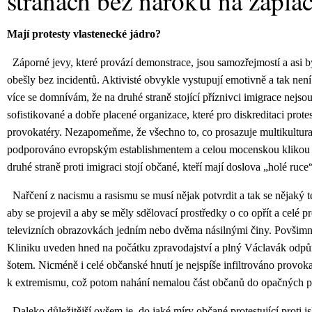
stranách bez nároku na zaplac
Mají protesty vlastenecké jádro?
Záporné jevy, které provází demonstrace, jsou samozřejmostí a asi b
obešly bez incidentů. Aktivisté obvykle vystupují emotivně a tak není 
více se domnívám, že na druhé straně stojící příznivci imigrace nejsou
sofistikované a dobře placené organizace, které pro diskreditaci prot
provokatéry. Nezapomeňme, že všechno to, co prosazuje multikultura
podporováno evropským establishmentem a celou mocenskou klikou 
druhé straně proti imigraci stojí občané, kteří mají doslova „holé ruce“
Nařčení z nacismu a rasismu se musí nějak potvrdit a tak se nějaký te
aby se projevil a aby se měly sdělovací prostředky o co opřít a celé pr
televizních obrazovkách jedním nebo dvěma násilnými činy. Povšimně
Kliniku uveden hned na počátku zpravodajství a plný Václavák odpů
šotem. Nicméně i celé občanské hnutí je nejspíše infiltrováno provokaté
k extremismu, což potom nahání nemalou část občanů do opačných pr
Daleko důležitější ovšem je, do jaké míry občané protestující proti is