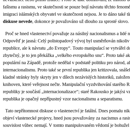
fašismu a rasismu, ve skutečnosti se pouze bojí návratu těchto feno
imigraci islámských obyvatel ve skutečnosti nejsou. Je to dáno také t
diskuse nevede
, dokonce je považováno už dlouho za sprosté slovo.
Proč se hned vlastenectví považuje za násilný nacionalismus a lidé 
Odpověď je jasná: Celý polistopadový vývoj byl usměrňován nikoliv v
republice, ale k návratu „do Evropy“. Touto manipulací se vytvářel doj
zbytečný, je to jen překážka „velkého evropského snu“. Proto také ak
populární na Západě, protože nedělal v podstatě politiku pro národ, 
internacionalismu. Proto také se první republika jen kritizovala, snáše
kladné stránky byly skryty jen v dílech nezávislých historiků, založen
knihoven, které veřejnost nečte. Manipulační vyzdvihování starého
republiky je součástí „internacionalizace“; staré Rakousko je jakýsi 
republika je opačný nepřípustný vzor nacionalismu a separatismu.
Tato nepřítomnost diskuse o vlastenectví je fatální. Dnes pomalu nik
objeví vlastenecké projevy, hned jsou považovány za nacismus a rasis
souvislost vůbec nemají. V tomto manipulovaném vědomí je bohužel