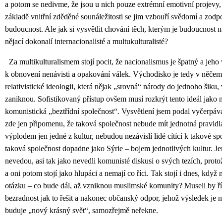
a potom se nedivme, že jsou u nich pouze extrémní emotivní projevy,
základě vnitřní zděděné sounáležitosti se jim vzbouří svědomí a zodpo
budoucnost. Ale jak si vysvětlit chování těch, kterým je budoucnost n
nějací dokonalí internacionalisté a multukulturalisté?
Za multikulturalismem stojí pocit, že nacionalismus je špatný a jeho
k obnovení nenávisti a opakování válek. Východisko je tedy v něčem
relativistické ideologii, která nějak „srovná“ národy do jednoho šiku,
zaniknou. Sofistikovaný přístup ovšem musí rozkrýt tento ideál jako n
komunistická „beztřídní společnost“. Vysvětlení jsem podal vyčerpáv
zde jen připomenu, že taková společnost nebude mít jednotná pravidla
výplodem jen jedné z kultur, nebudou nezávislí lidé cítící k takové sp
taková společnost dopadne jako Sýrie – bojem jednotlivých kultur. Jen
nevedou, asi tak jako nevedli komunisté diskusi o svých tezích, prot
a oni potom stojí jako hlupáci a nemají co říci. Tak stojí i dnes, kd
otázku – co bude dál, až vzniknou muslimské komunity? Museli by říci
bezradnost jak to řešit a nakonec občanský odpor, jehož výsledek je n
buduje „nový krásný svět“, samozřejmě neřekne.