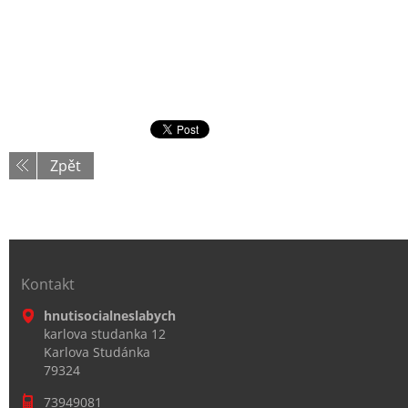
Zpět
Kontakt
hnutisocialneslabych
karlova studanka 12
Karlova Studánka
79324
73949081