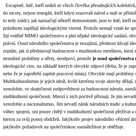
Escapisté, lidé, kteří unikli ze všech člověka přesahujících kolektiv
do nicoty, nejsou renegáti, kteří kdysi zrazovali národ a stali se přís
to tedy zrádci, jak naznačují někteří demonstranti, jsou to lidé, kteř
prázdnotu zaplňují ideologickými vizemi. Protože nemají vztah ke spo
žijí vnitřně MIMO společenstvo a plní nějaké ideologické zadání, ob
právní. Osud národního společenstva je nezajímá, přednost dávají ideo
zeptáte, jak si představují budoucnost s muslimskou menšinou, která z
nesmírné problémy a střety, neodpoví, protože
je osud společenstva
ideologické vize, na základě kterých obvykle odpoví (třeba, že je zapo
nebo že je zapotřebí zaplnit pracovní místa). Obvykle mají problémy 
Multikulturalismus je jejich ideál, kvůli kterému svoje aktivity dělají,
xenofobie, ve skutečnosti zodpovědnost za budoucnost národa, narušo
multikulturní společnosti. Mnozí z nich poctivě přiznají, že jim nevadí
xenofobie a nacionalismus. Jim nevadí zánik národních tradic a kultur
vůbec spojeni, oni pouze chtějí v multikulturní společnosti přežívat a
kterou za svůj postoj obdrželi. Jakýkoliv projev národního vědomí ji
jakýkoliv požadavek na společenskou sounáležitost je obtěžuje.