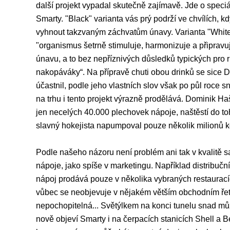
další projekt vypadal skutečně zajímavě. Jde o speci
Smarty. "Black" varianta vás prý podrží ve chvílích, k
vyhnout takzvaným záchvatům únavy. Varianta "Whit
"organismus šetrně stimuluje, harmonizuje a připravu
únavu, a to bez nepříznivých důsledků typických pro 
nakopáváky“. Na přípravě chuti obou drinků se sice
účastnil, podle jeho vlastních slov však po půl roce s
na trhu i tento projekt výrazně prodělává. Dominik Ha
jen necelých 40.000 plechovek nápoje, naštěstí do to
slavný hokejista napumpoval pouze několik milionů k
Podle našeho názoru není problém ani tak v kvalitě
nápoje, jako spíše v marketingu. Například distribuční
nápoj prodává pouze v několika vybraných restaurac
vůbec se neobjevuje v nějakém větším obchodním řetě
nepochopitelná... Světýlkem na konci tunelu snad můž
nově objeví Smarty i na čerpacích stanicích Shell a 