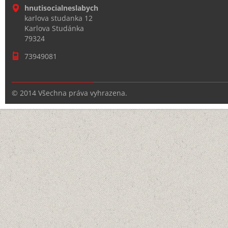
hnutisocialneslabych
karlova studanka 12
Karlova Studánka
79324
73949081
© 2014 Všechna práva vyhrazena.