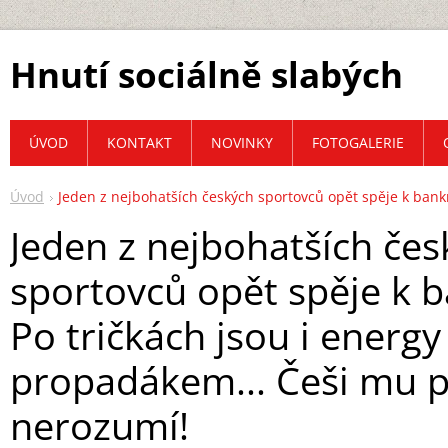
Hnutí sociálně slabých
ÚVOD
KONTAKT
NOVINKY
FOTOGALERIE
Úvod
Jeden z nejbohatších českých sportovců opět spěje k bank
Jeden z nejbohatších čes
sportovců opět spěje k b
Po tričkách jsou i energy
propadákem... Češi mu p
nerozumí!