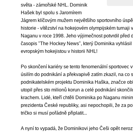
světa - zámořské NHL. Dominik
Hašek byl spolu s Jaromírem
Jágrem klíčovým mužem největšího sportovního úsp
historie - vítězství na hokejovém olympijském turnaji
Naganu v roce 1998. Jeho výjimečnost potvrdil před d
časopis "The Hockey News", který Dominika vyhlásil
evropským hokejistou v historii NHL!
Po skončení kariéry se tento fenomenální sportovec 
úsilím do podnikání a překvapivě zatím zkazil, na co s
podnikatelském projektu Dominika Haška, značce ob
utopil přes sto milionů korun a celé podnikání skonči
krachem. Lidé, kteří chtěli Dominika po Naganu mini
prezidenta České republiky, asi nepochopili, že za 
tričko si musí pořádně připlatit...
A nyní to vypadá, že Dominikovi jeho Češi opět neroz