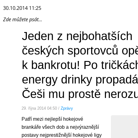
30.10.2014 11:25
Zde můžete psát...
Jeden z nejbohatších
českých sportovců opě
k bankrotu! Po tričkách
energy drinky propadá
Češi mu prostě neroz
29. října 2014 04:50 /
Zprávy
Patří mezi nejlepší hokejové
brankáře všech dob a nejvýraznější
postavy nejprestižnější hokejové ligy