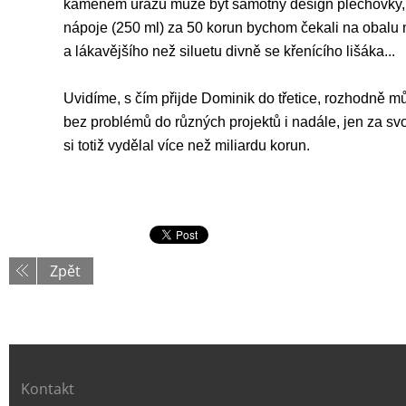
kamenem úrazu může být samotný design plechovky, 
nápoje (250 ml) za 50 korun bychom čekali na obalu 
a lákavějšího než siluetu divně se křenícího lišáka...
Uvidíme, s čím přijde Dominik do třetice, rozhodně m
bez problémů do různých projektů i nadále, jen za sv
si totiž vydělal více než miliardu korun.
Zpět
Kontakt