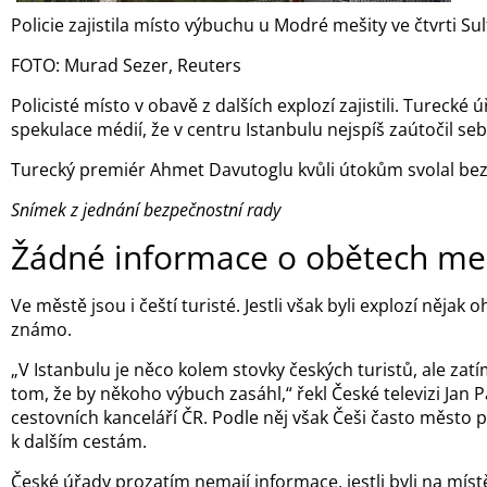
Policie zajistila místo výbuchu u Modré mešity ve čtvrti S
FOTO: Murad Sezer, Reuters
Policisté místo v obavě z dalších explozí zajistili. Turecké ú
spekulace médií, že v centru Istanbulu nejspíš zaútočil se
Turecký premiér Ahmet Davutoglu kvůli útokům svolal bez
Snímek z jednání bezpečnostní rady
Žádné informace o obětech me
Ve městě jsou i čeští turisté. Jestli však byli explozí nějak 
známo.
„V Istanbulu je něco kolem stovky českých turistů, ale z
tom, že by někoho výbuch zasáhl,“ řekl České televizi Jan 
cestovních kanceláří ČR. Podle něj však Češi často město p
k dalším cestám.
České úřady prozatím nemají informace, jestli byli na míst