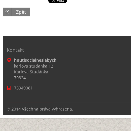
Zpět
Kontakt
hnutisocialneslabych
karlova studanka 12
Karlova Studánka
79324
73949081
© 2014 Všechna práva vyhrazena.