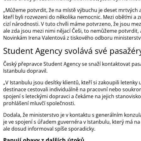
„Můžeme potvrdit, že na místě výbuchu je deset mrtvých 
kteří byli rozvezeni do několika nemocnic. Mezi oběťmi a
cizí národnosti. V tuto chvíli máme potvrzeno, že jsou me
ale zda jsou mezi nimi nějací Češi, to nemůžeme potvrdit, an
Novinkám Irena Valentová z tiskového odboru ministerstva
Student Agency svolává své pasažér
Český přepravce Student Agency se snaží kontaktovat pasa
Istanbulu dopravil.
„V Istanbulu jsou desítky klientů, kteří si zakoupili letenk
destinace cestovali individuálně na pracovní nebo soukro
spojení s leteckými dopravci a čekáme na jejich stanovisko
prohlášení mluvčí společnosti.
Dodala, že ministerstvo je v kontaktu s generálním konzul
je ve spojení s úřadem guvernéra v Istanbulu, který má na
ale dosud informoval spíše sporadicky.
Panují obavy z dalších útoků