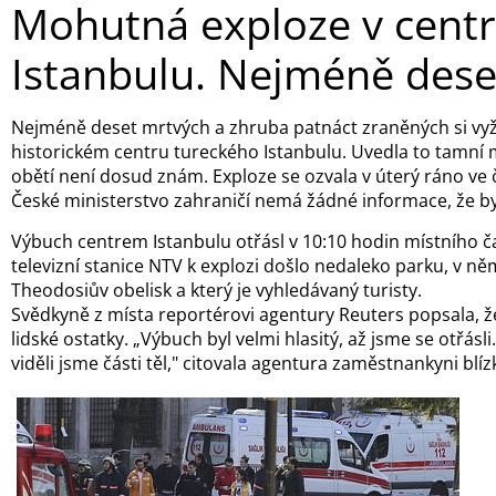
Mohutná exploze v cent
Istanbulu. Nejméně dese
Nejméně deset mrtvých a zhruba patnáct zraněných si vy
historickém centru tureckého Istanbulu. Uvedla to tamní 
obětí není dosud znám. Exploze se ozvala v úterý ráno ve 
České ministerstvo zahraničí nemá žádné informace, že by
Výbuch centrem Istanbulu otřásl v 10:10 hodin místního ča
televizní stanice NTV k explozi došlo nedaleko parku, v n
Theodosiův obelisk a který je vyhledávaný turisty.
Svědkyně z místa reportérovi agentury Reuters popsala, ž
lidské ostatky. „Výbuch byl velmi hlasitý, až jsme se otřásli.
viděli jsme části těl," citovala agentura zaměstnankyni blíz