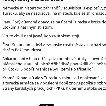
Německé ministerstvo zahraničí v souvislosti s explozí vyz
Turecku, aby se nezdržovali na místech, kde se shromažďuje
Panují prý důvodné obavy, že na území Turecka v brzké d
útokům a násilným střetům.
V tuto chvíli není jasné, kdo za útokem stojí.
Čtvrť Sultanahmet leží v evropské části města a nachází s
chrám Boží moudrosti.
Ankarou loni v říjnu otřásly dva bombové útoky sebevraže
Islámského státu, při nichž džihádisté povraždili více než st
při útoku IS poblíž hranic se Sýrií zemřelo třicet lidí.
Kromě džihádistů ale v Turecku v minulosti opakovaně zaúto
a turecká armáda se v poslední době znovu potýká s ozbro
Strany kurdských pracujících (PKK). K úternímu útoku se za