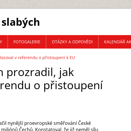
 slabých
Y
FOTOGALERIE
OTÁZKY A ODPOVĚDI
KALENDÁŘ AK
hlasoval v referendu o přistoupení k EU
 prozradil, jak
erendu o přistoupení
načil nynější proevropské směřování České
 miliónů Čechů. Konstatoval, že již neměl sílu