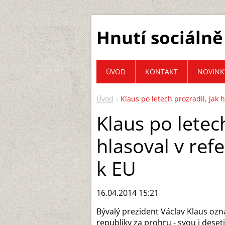
Hnutí sociálně
ÚVOD
KONTAKT
NOVINK
Úvod
Klaus po letech prozradil, jak 
Klaus po letech
hlasoval v ref
k EU
16.04.2014 15:21
Bývalý prezident Václav Klaus oz
republiky za prohru - svou i deseti