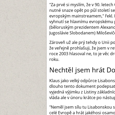
"Za prvé si myslím, že v 90. letec
nutné snaze opět po půl století s
evropským mainstreamem," řekl. D
vyhnutí se hlavnímu evropskému 
(běloruským prezidentem Alexan
Jugoslávie Slobodanem) Miloševi
Zároveň už ale prý tehdy o Unii p
že veřejně prohlašuji, že jsem v 
roce 2003 hlasoval ne, to je věc 
roku.
Nechtěl jsem hrát Do
Klaus jako velký odpůrce Lisabon
dlouho tento dokument podepsat a
vyjedná výjimku z Listiny základní
vláda ale v únoru krátce po nástu
"Neměl jsem sílu tu Lisabonskou 
celé Evropě a hrát jakéhosi osa