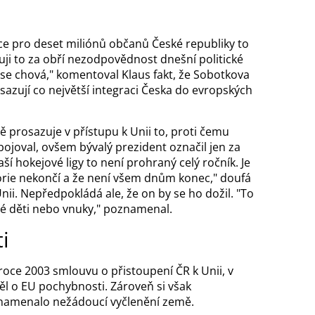
více pro deset miliónů občanů České republiky to
ji to za obří nezodpovědnost dnešní politické
k se chová," komentoval Klaus fakt, že Sobotkova
sazují co největší integraci Česka do evropských
ě prosazuje v přístupu k Unii to, proti čemu
bojoval, ovšem bývalý prezident označil jen za
ší hokejové ligy to není prohraný celý ročník. Je
storie nekončí a že není všem dnům konec," doufá
Unii. Nepředpokládá ale, že on by
se
ho dožil. "To
 mé děti nebo vnuky," poznamenal.
i
roce
2003 smlouvu o přistoupení ČR k Unii, v
ěl o EU pochybnosti. Zároveň si však
namenalo nežádoucí vyčlenění země.