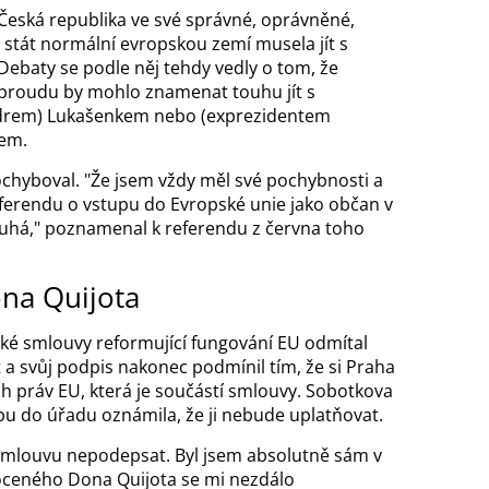
h Česká republika ve své správné, oprávněné,
e stát normální evropskou zemí musela jít s
ebaty se podle něj tehdy vedly o tom, že
proudu by mohlo znamenat touhu jít s
drem) Lukašenkem nebo (exprezidentem
čem.
ochyboval. "Že jsem vždy měl své pochybnosti a
referendu o vstupu do Evropské unie jako občan v
druhá," poznamenal k referendu z června toho
na Quijota
ské smlouvy reformující fungování EU odmítal
 svůj podpis nakonec podmínil tím, že si Praha
ch práv EU, která je součástí smlouvy. Sobotkova
pu do úřadu oznámila, že ji nebude uplatňovat.
smlouvu nepodepsat. Byl jsem absolutně sám v
moceného
Dona
Quijota se mi nezdálo