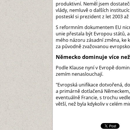
produktivní. Neměl jsem dostateč
vlády, nemluvě o dalších institucí
posteskl si prezident z let 2003 až
S reformním dokumentem EU nicmé
unie přestala být Evropou států, al
mého názoru zásadní změna, ke kt
za původně zvažovanou evropsko
Německo dominuje více než 
Podle Klause nyní v Evropě domin
zemím nenaslouchají.
"Evropská unifikace dotvořená, d
a primárně dotlačená Německem, 
eventuálně Francie, s trochu vedle
větší, než byla kdykoliv v celém mi