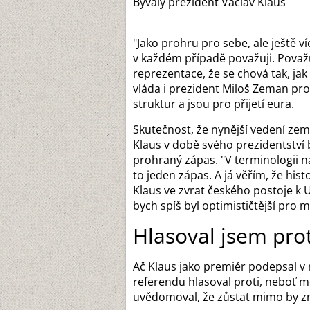
Bývalý prezident Václav Klaus
"Jako prohru pro sebe, ale ještě 
v každém případě považuji. Považu
reprezentace, že se chová tak, ja
vláda i prezident Miloš Zeman pro
struktur a jsou pro přijetí eura.
Skutečnost, že nynější vedení zem
Klaus v době svého prezidentství 
prohraný zápas. "V terminologii na
to jeden zápas. A já věřím, že hi
Klaus ve zvrat českého postoje k 
bych spíš byl optimističtější pro
Hlasoval jsem prot
Ač Klaus jako premiér podepsal v
referendu hlasoval proti, neboť m
uvědomoval, že zůstat mimo by z