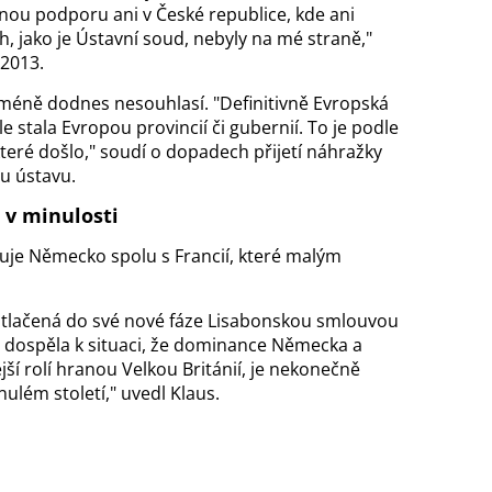
nou podporu ani v České republice, kde ani
ch, jako je Ústavní soud, nebyly na mé straně,"
 2013.
ně dodnes nesouhlasí. "Definitivně Evropská
e stala Evropou provincií či gubernií. To je podle
eré došlo," soudí o dopadech přijetí náhražky
u ústavu.
v minulosti
uje Německo spolu s Francií, které malým
otlačená do své nové fáze Lisabonskou smlouvou
dospěla k situaci, že dominance Německa a
jší rolí hranou Velkou Británií, je nekonečně
nulém století," uvedl Klaus.