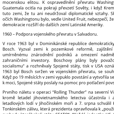
mocenskou elitou. K ospravedlnění převratu Washing
Guatemala ocitla na pokraji převzetí Sověty, i když Kre
tuto zemi, že tu ani neudržoval diplomatické vztahy.
očích Washingtonu bylo, vedle United Fruit, nebezpečí, že
demokracie rozšíří do dalších zemí Latinské Ameriky.
1960 – Podpora vojenského převratu v Salvadoru.
V roce 1963 byl v Dominikánské republice demokratick
Bosch. Vyzval zemi k pozemkové reformě, zajištění 
umírněnému znárodnění podniků a omezení nadmě
zahraničními investory. Boschovy plány byly považ
socialismu“ a rozhněvaly Spojené státy, tisk v USA oznám
1963 byl Bosch svržen ve vojenském převratu, se souh
Když po 19 měsících v zemi vypuklo povstání a vytvořila 
k moci, Spojené státy poslaly na pomoc pro potlačení povs
Prvního náletu v operaci “Rolling Thunder” na severní V
kromě letadel jihovietnamského letectva účastnila i 
letadlových lodí v Jihočínském moři a 7. srpna schválil
Tonkinském zálivu, která prezidenta opravňovala k „použ