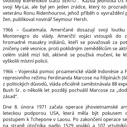
svobody kteréhokoli státu SEATO“. “Každá jednotka US
svoji My-Lai, ale byl jen jeden zrádce, který to prozradi
veteránu Ronu Ridenhourovi, jehož příběh o vyvraždění pě
žen, publikoval novinář Seymour Hersh.
1966 – Guatemala. Američané dosazují svoji loutku
Montenegro do vlády. Američtí vojáci vstoupili do 
hromadné masakry indiánů, kteří se považovali za pote
zničeny celé vesnice, proti poklidným zemědělcům se akt
celém státě mizí lidi, aktivně se používá mučení, ke k
vyškolili místní policii.
1966 – Vojenská pomoc proamerické vládě Indonésie a Fil
represivního režimu Ferdinanda Marcose na Filipínách (6
z politických důvodů, vláda oficiálně zaměstnávala 88 ex
Bush Sr. o několik let později pochválil Marcose za „do
zásad“.
Dne 8. února 1971 začala operace jihovietnamské a
leteckou podporou USA, která měla být pokusem o
postupem k Tchepone v Laosu. Po zakončení operace se 
na straně útočníka padlo 1529 vojáků a 107 vrtulník