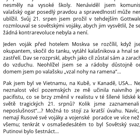
nesměly na vysoké školy. Nenáviděl jsem komunist
valašský ogar posedlý pravdou a spravedlností může n
ublížil. Svůj 21. srpen jsem prožil v tehdejším Gottwa
rozmlouval se sovětskými vojáky, abych jim vysvětlil, že s
žádná kontrarevoluce nebyla a není.
Jeden voják před hotelem Moskva se rozčílil, když js
okupantem, skočil do tanku, vytáhl kalašnikova a hnal s
zastřelí. Dav se rozprskl, abych jako cíl zůstal sám a zarac
do vzduchu. Neohlížel jsem se a rádoby důstojně od
domem jsem po valašsku „vzal nohy na ramena“…
Pak jsem byl ve Vietnamu, na Kubě, v Kanadě, USA… Ne
neznalost věcí pozemských ze mě učinila naivního j
pacifistu, co se brzy změnil v realistu v té šílené lidské k
světě tragických 21. srpnů? Kolik jsme zaznamenali
neposlušnost“…? Možná to stojí za kratší úvahu. Navíc
nemají Rusové své vojáky a vojenské poradce ve více než
všemu; tenkrát v osmašedesátém to byl Sovětský svaz
Putinovi bylo šestnáct…