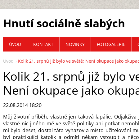
Hnutí sociálně slabých
ÚVOD
KONTAKT
NOVINKY
FOTOGALERIE
Úvod
Kolik 21. srpnů již bylo ve světě; Není okupace jako okupa
Kolik 21. srpnů již bylo v
Není okupace jako okup
22.08.2014 18:20
Můj životní příběh, vlastně jen taková lapálie. Odjakživa
vlastně nic jiného mě ve světě politiky ani potkat nemoh
mi bylo deset, dostal táta vyhazov a místo učitelování mus
byl praktikující katolík a odmítl někam vstoupit a něc