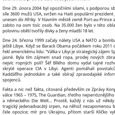
Dne 29. února 2004 byl opozičními silami, s podporou 
síle 3600 mužů USA, svržen na Haiti populární prezident 
unesen do Afriky. V hlavním městě země Port-au-Prince a
zabito na osm tisíc osob. Na 35.000 žen bylo v této obla
polovinu obětí tvořily dívky a ženy mladší 18 let.
Dne 24. března 1999 začaly nálety USA a NATO a bomb
ještě Libye. Když se Barack Obama počátkem roku 2011 
řekl americkému lidu: “Válka v Libyi je strategický zájem S
jasné. Byla tím zájmem snad ropa, prodej nových zbra
nejvíc ropných polí? Šéf Bílého domu vydal tajné roz
skryté operace CIA v Libyi. Agenti pomáhali povstalců
Kaddáfího jednotkám a také sbírají zpravodajské info
spojenců.
Fakta a nic než fakta, citovaná především ze Zprávy Ko
válce 1965 – 1975, The Guardian, třetího nejserióznějšího 
a německého Die Welt… Prostě, každý z nás už někdy g
tragický jedenadvacátý srpen, na něhož nezapomenou bra
čele opozice; mír pro Ukrajinu, přitom starší Kličko vy