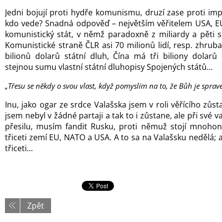
Jedni bojují proti hydře komunismu, druzí zase proti imp
kdo vede? Snadná odpověď – největším věřitelem USA, EU 
komunistický stát, v němž paradoxně z miliardy a pěti s
Komunistické straně ČLR asi 70 milionů lidí, resp. zhru
bilionů dolarů státní dluh, Čína má tři biliony dolarů
stejnou sumu vlastní státní dluhopisy Spojených států…
„Třesu se někdy o svou vlast, když pomyslím na to, že Bůh je sprav
Inu, jako ogar ze srdce Valašska jsem v roli věřícího zůs
jsem nebyl v žádné partaji a tak to i zůstane, ale při své v
přesilu, musím fandit Rusku, proti němuž stojí mnoh
třiceti zemí EU, NATO a USA. A to sa na Valašsku nedělá; 
třiceti…
Zpět