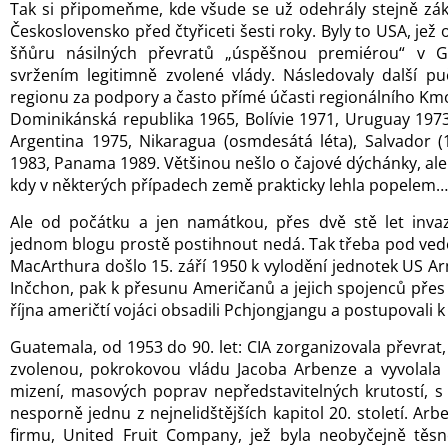
Tak si připomeňme, kde všude se už odehrály stejně záke
Československo před čtyřiceti šesti roky. Byly to USA, je
šňůru násilných převratů „úspěšnou premiérou“ v 
svržením legitimně zvolené vlády. Následovaly další p
regionu za podpory a často přímé účasti regionálního Kmot
Dominikánská republika 1965, Bolívie 1971, Uruguay 1973
Argentina 1975, Nikaragua (osmdesátá léta), Salvador 
1983, Panama 1989. Většinou nešlo o čajové dýchánky, ale
kdy v některých případech země prakticky lehla popelem…
Ale od počátku a jen namátkou, přes dvě stě let inva
jednom blogu prostě postihnout nedá. Tak třeba pod ve
MacArthura došlo 15. září 1950 k vylodění jednotek US A
Inčchon, pak k přesunu Američanů a jejich spojenců přes
října američtí vojáci obsadili Pchjongjangu a postupovali 
Guatemala, od 1953 do 90. let: CIA zorganizovala převrat,
zvolenou, pokrokovou vládu Jacoba Arbenze a vyvolala t
mizení, masových poprav nepředstavitelných krutostí, s 
nesporně jednu z nejnelidštějších kapitol 20. století. Ar
firmu, United Fruit Company, jež byla neobyčejně těs