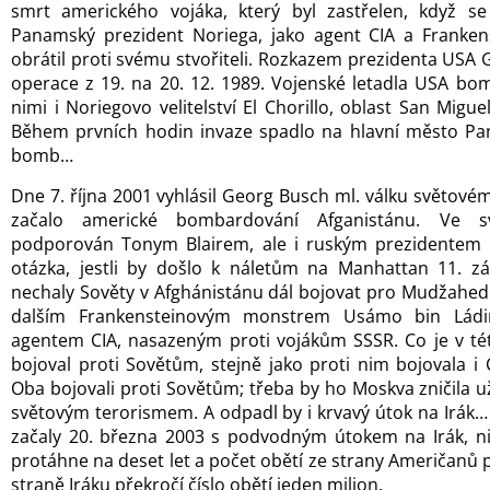
smrt amerického vojáka, který byl zastřelen, když se
Panamský prezident Noriega, jako agent CIA a Franke
obrátil proti svému stvořiteli. Rozkazem prezidenta USA 
operace z 19. na 20. 12. 1989. Vojenské letadla USA bom
nimi i Noriegovo velitelství El Chorillo, oblast San Migu
Během prvních hodin invaze spadlo na hlavní město Pan
bomb…
Dne 7. října 2001 vyhlásil Georg Busch ml. válku světov
začalo americké bombardování Afganistánu. Ve 
podporován Tonym Blairem, ale i ruským prezidentem 
otázka, jestli by došlo k náletům na Manhattan 11. z
nechaly Sověty v Afghánistánu dál bojovat pro Mudžahedí
dalším Frankensteinovým monstrem Usámo bin Ládin
agentem CIA, nasazeným proti vojákům SSSR. Co je v tét
bojoval proti Sovětům, stejně jako proti nim bojovala i
Oba bojovali proti Sovětům; třeba by ho Moskva zničila už
světovým terorismem. A odpadl by i krvavý útok na Irák…
začaly 20. března 2003 s podvodným útokem na Irák, nik
protáhne na deset let a počet obětí ze strany Američanů p
straně Iráku překročí číslo obětí jeden milion.