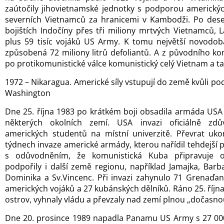
zaútočily jihovietnamské jednotky s podporou americkýc
severních Vietnamců za hranicemi v Kambodži. Po deset
bojištích Indočíny přes tři miliony mrtvých Vietnamců
plus 59 tisíc vojáků US Army. K tomu největší novodobá
způsobená 72 miliony litrů defoliantů. A z původního ko
po protikomunistické válce komunistický celý Vietnam a t
1972 – Nikaragua. Americké síly vstupují do země kvůli po
Washington
Dne 25. října 1983 po krátkém boji obsadila armáda US
některých okolních zemí. USA invazi oficiálně zd
amerických studentů na místní univerzitě. Převrat uk
týdnech invaze americké armády, kterou nařídil tehdejší
s odůvodněním, že komunistická Kuba připravuje ok
podpořily i další země regionu, například Jamajka, Barba
Dominika a Sv.Vincenc. Při invazi zahynulo 71 Grenaďanů 
amerických vojáků a 27 kubánských dělníků. Ráno 25. říjn
ostrov, vyhnaly vládu a převzaly nad zemí plnou „dočasn
Dne 20. prosince 1989 napadla Panamu US Army s 27 00