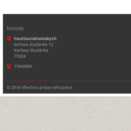
Kontakt
hnutisocialneslabych
karlova studanka 12
Karlova Studánka
79324
73949081
© 2014 Všechna práva vyhrazena.