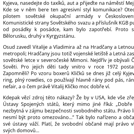
Kyjeva, nasedejte do taxíků, aut a přijeďte na náměstí Me
Kde se v něm bere ten agresivní styl komunikace? Otec 
pilotem sovětské okupační armády v Českosloven
Komunistické strany Sovětského svazu a příslušník KGB pu
od posádky k posádce, kam bylo zapotřebí. Proto s
Bělorusku, druhý v Kyrgyzstánu.
Osud zavedl Vitalije a Vladimira až na Hradčany a Letnou,
metropoli; Hradčany jsou totiž vojenské letiště a Letná za
sovětské letce v severočeské Mimoni. Nejdřív je obývali
Sověti. Pro jejich děti tady vnitro v roce 1972 post
Zapomněli? Po vzoru boxerů Kličků se dnes již celý Kyje
ring, plný rowdies, co používají hlavně rány pod pás, rán
nefair, a o čem právě Vitalij Kličko moc dobře ví.
Kdepak vězí zdroj této nákazy? Že by v USA, kde vše zř
Ústavy Spojených států, který mimo jiné říká: „Dobře
nezbytná v zájmu bezpečnosti svobodného státu. Právo li
nesmí být proto omezováno…” Tak bylo nařízeno a občan
své ústavy váží. Platí, že svobodní občané mají právo v
svých domovů…