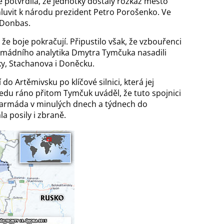
e potvrdila, že jednotky dostaly rozkaz město
omluvit k národu prezident Petro Porošenko. Ve
 Donbas.
že boje pokračují. Připustilo však, že vzbouřenci
armádního analytika Dmytra Tymčuka nasadili
vky, Stachanova i Doněcku.
 do Artěmivsku po klíčové silnici, která jej
ředu ráno přitom Tymčuk uváděl, že tuto spojnici
se armáda v minulých dnech a týdnech do
 posily i zbraně.