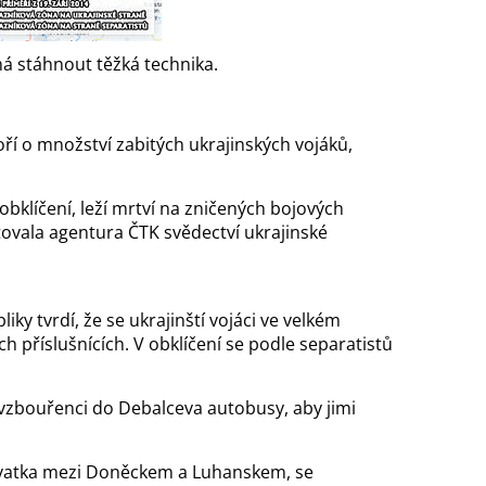
á stáhnout těžká technika.
ří o množství zabitých ukrajinských vojáků,
 obklíčení, leží mrtví na zničených bojových
itovala agentura ČTK svědectví ukrajinské
y tvrdí, že se ukrajinští vojáci ve velkém
ch příslušnících. V obklíčení se podle separatistů
 vzbouřenci do Debalceva autobusy, aby jimi
žovatka mezi Doněckem a Luhanskem, se