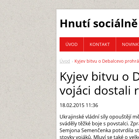
Hnutí sociálně
ÚVOD
KONTAKT
NOVINK
Úvod
Kyjev bitvu o Debalcevo prohrál
Kyjev bitvu o 
vojáci dostali 
18.02.2015 11:36
Ukrajinské vládní síly opouštějí 
sváděly těžké boje s povstalci. Z
Semjona Semenčenka potvrdila státn
stovky vojáků. Mluví se také o vel