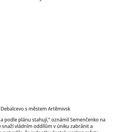
jící Debalcevo s městem Artěmivsk
ě a podle plánu stahují,“ oznámil Semenčenko na
e snaží vládním oddílům v úniku zabránit a