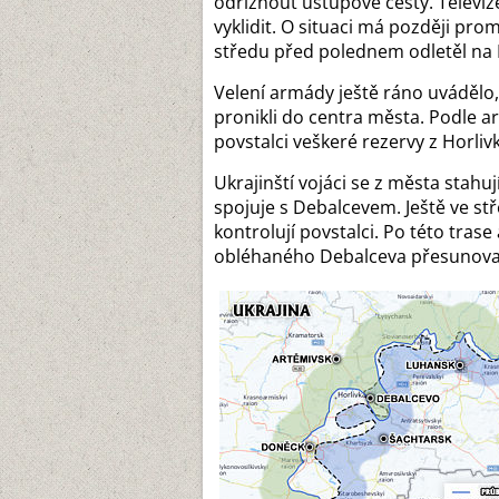
odříznout ústupové cesty. Televiz
vyklidit. O situaci má později pr
středu před polednem odletěl na
Velení armády ještě ráno uvádělo, 
pronikli do centra města. Podle 
povstalci veškeré rezervy z Horli
Ukrajinští vojáci se z města stahují
spojuje s Debalcevem. Ještě ve st
kontrolují povstalci. Po této tra
obléhaného Debalceva přesunovala