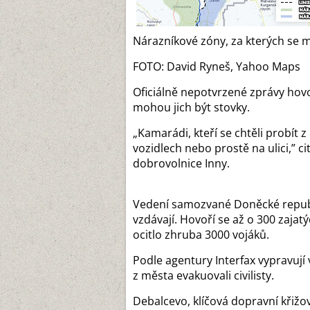
Nárazníkové zóny, za kterých se m
FOTO: David Ryneš, Yahoo Maps
Oficiálně nepotvrzené zprávy hovo
mohou jich být stovky.
„Kamarádi, kteří se chtěli probít z
vozidlech nebo prostě na ulici,” c
dobrovolnice Inny.
Vedení samozvané Doněcké republik
vzdávají. Hovoří se až o 300 zajatý
ocitlo zhruba 3000 vojáků.
Podle agentury Interfax vypravují
z města evakuovali civilisty.
Debalcevo, klíčová dopravní kři