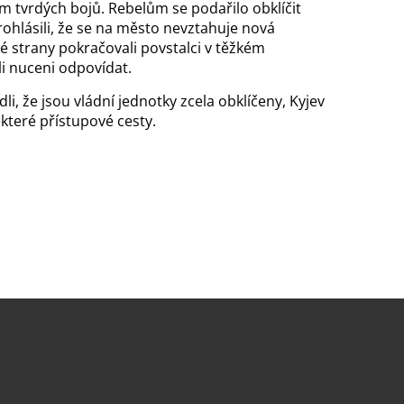
m tvrdých bojů. Rebelům se podařilo obklíčit
rohlásili, že se na město nevztahuje nová
é strany pokračovali povstalci v těžkém
yli nuceni odpovídat.
li, že jsou vládní jednotky zcela obklíčeny, Kyjev
ěkteré přístupové cesty.