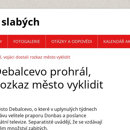
 slabých
Y
FOTOGALERIE
OTÁZKY A ODPOVĚDI
KALENDÁŘ AK
, vojáci dostali rozkaz město vyklidit
Debalcevo prohrál,
rozkaz město vyklidit
město Debalcevo, o které v uplynulých týdnech
právu velitele praporu Donbas a poslance
í televize. Separatisté uvádějí, že se vzdávají
kém množství zabitých.