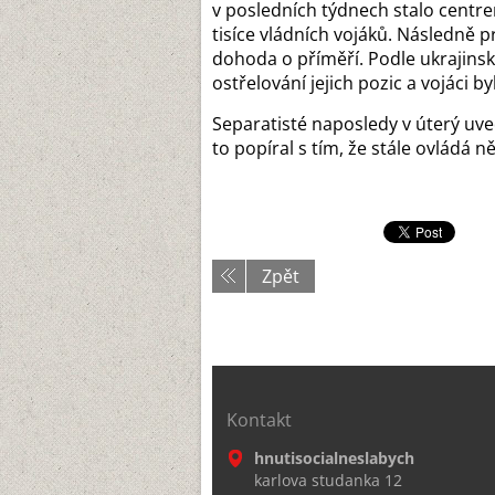
v posledních týdnech stalo centre
tisíce vládních vojáků. Následně p
dohoda o příměří. Podle ukrajinsk
ostřelování jejich pozic a vojáci b
Separatisté naposledy v úterý uved
to popíral s tím, že stále ovládá n
Zpět
Kontakt
hnutisocialneslabych
karlova studanka 12