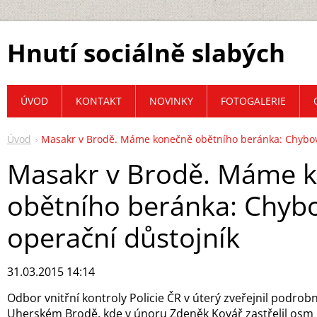
Hnutí sociálně slabých
ÚVOD
KONTAKT
NOVINKY
FOTOGALERIE
Úvod
Masakr v Brodě. Máme konečně obětního beránka: Chybov
Masakr v Brodě. Máme 
obětního beránka: Chyb
operační důstojník
31.03.2015 14:14
Odbor vnitřní kontroly Policie ČR v úterý zveřejnil podrobn
Uherském Brodě, kde v únoru Zdeněk Kovář zastřelil osm l