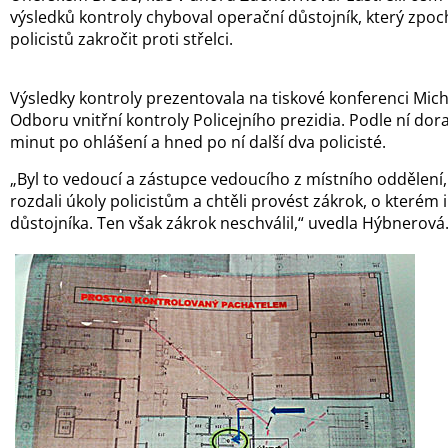
výsledků kontroly chyboval operační důstojník, který zpo
policistů zakročit proti střelci.
Výsledky kontroly prezentovala na tiskové konferenci Mic
Odboru vnitřní kontroly Policejního prezidia. Podle ní dora
minut po ohlášení a hned po ní další dva policisté.
„Byl to vedoucí a zástupce vedoucího z místního oddělení, kte
rozdali úkoly policistům a chtěli provést zákrok, o kterém
důstojníka. Ten však zákrok neschválil,“ uvedla Hýbnerová