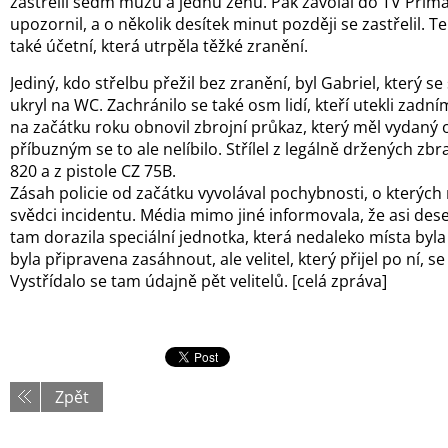
zastřelil sedm mužů a jednu ženu. Pak zavolal do TV Prima,
upozornil, a o několik desítek minut později se zastřelil. 
také účetní, která utrpěla těžké zranění.
Jediný, kdo střelbu přežil bez zranění, byl Gabriel, který s
ukryl na WC. Zachránilo se také osm lidí, kteří utekli zadn
na začátku roku obnovil zbrojní průkaz, který měl vydaný 
příbuzným se to ale nelíbilo. Střílel z legálně držených zbr
820 a z pistole CZ 75B.
Zásah policie od začátku vyvolával pochybnosti, o kterých m
svědci incidentu. Média mimo jiné informovala, že asi dese
tam dorazila speciální jednotka, která nedaleko místa byla
byla připravena zasáhnout, ale velitel, který přijel po ní, s
Vystřídalo se tam údajně pět velitelů. [celá zpráva]
Zpět