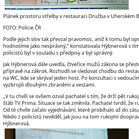
Plánek prostoru střelby v restauraci Družba v Uherském 
FOTO: Policie ČR
Podle jejich slov tak převzal pravomoc, aniž k tomu byl o
hodnotíme jako nesprávný,“ konstatovala Hýbnerová s tím
policistů byl v souladu s předpisy a byl správný.
Jak Hýbnerová dále uvedla, čtveřice mužů zákona se přes
přípravě na zákrok. Rozhodli se sledovat chodbu do resta
na WC, kde se skrýval jeden host. Po konzultaci s vedou
vyzbrojili dlouhými zbraněmi a vestami.
„V tu chvíli se ovšem ozval pachatel s tím, že drží pět rukoj
štáb TV Prima. Situace se tak změnila. Pachatel tvrdil, že 
Od té chvíle začalo vyjednávání, které probíhalo až do zá
Nikdo z policistů nevěděl, jak jsou na tom rukojmí doopravd
Hýbnerová.