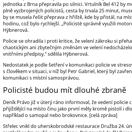
jednotka z Brna přepravila po silnici. Vrtulník Bel 412 by 
plně vyzbrojených policistů, cesta by trvala 25 minut, muse
by se musela řešit přeprava z hřiště, kde by přistál, na míst
hodinu, což bylo rychlejší. „Policisté správně využili motor
Hýbnerová.
Policie se ohradila i proti kritice, že velení zákroku si přeha
chaotickým ani zbytečným změnám ve velení nedocházelo,
vnitřními předpisy,“ sdělila Hýbnerová.
Nedostatek je podle šetření v komunikaci policie ve streso
s člověkem v situaci, v níž byl Petr Gabriel, který byl zavře
komunikaci s místní samosprávou.
Policisté budou mít dlouhé zbraně
Deník Právo již v úterý ráno informoval, že vedení policie c
přijíždějící na místo činu jako první měly kromě pistolí i d
například o samopal nebo brokovnice. [celá zpráva]
Střelec vnikl do uherskobrodské restaurace Družba 24. ún