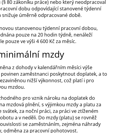
 (§ 80 zákoníku práce) nebo který neodpracoval
pracovní dobu odpovídající stanovené týdenní
a snižuje úměrně odpracované době.
inovou stanovenou týdenní pracovní dobou,
jednána pouze na 20 hodin týdně, nenáleží
le pouze ve výši 4 600 Kč za měsíc.
 minimální mzdy
měna z dohody v kalendářním měsíci výše
 povinen zaměstnanci poskytnout doplatek, a to
ezaviněnou nižší výkonnost, což platí i pro
vou mzdou.
hodného pro vznik nároku na doplatek do
na mzdová plnění, s výjimkou mzdy a platu za
e svátek, za noční práci, za práci ve ztíženém
sobotu a v neděli. Do mzdy (platu) se rovněž
souvislosti se zaměstnáním, zejména náhrady
y, odměna za pracovní pohotovost.