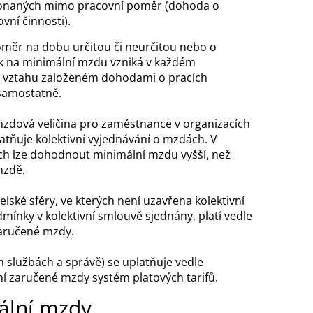
onaných mimo pracovní poměr (dohoda o
vní činnosti).
 poměr na dobu určitou či neurčitou nebo o
 na minimální mzdu vzniká v každém
vztahu založeném dohodami o pracích
samostatně.
 mzdová veličina pro zaměstnance v organizacích
latňuje kolektivní vyjednávání o mzdách. V
ách lze dohodnout minimální mzdu vyšší, než
mzdě.
lské sféry, ve kterých není uzavřena kolektivní
nky v kolektivní smlouvě sjednány, platí vedle
zaručené mzdy.
h službách a správě) se uplatňuje vedle
ní zaručené mzdy systém platových tarifů.
ální mzdy