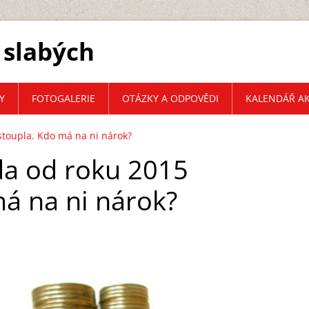
 slabých
Y
FOTOGALERIE
OTÁZKY A ODPOVĚDI
KALENDÁŘ AK
toupla. Kdo má na ni nárok?
a od roku 2015
má na ni nárok?