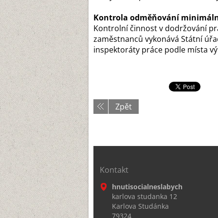
Kontrola odměňování minimál
Kontrolní činnost v dodržování p
zaměstnanců vykonává Státní úřad
inspektoráty práce podle místa vý
Zpět
Kontakt
hnutisocialneslabych
karlova studanka 12
Karlova Studánka
79324