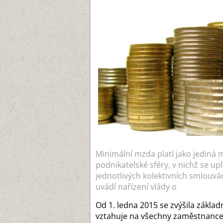
Minimální mzda platí jako jediná
podnikatelské sféry, v nichž se up
jednotlivých kolektivních smlouv
uvádí nařízení vlády o
Od 1. ledna 2015 se zvýšila zákla
vztahuje na všechny zaměstnanc