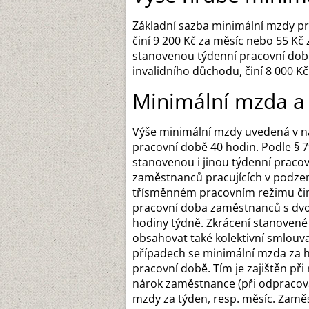
Základní sazba minimální mzdy p
činí 9 200 Kč za měsíc nebo 55 Kč
stanovenou týdenní pracovní dobu
invalidního důchodu, činí 8 000 K
Minimální mzda a 
Výše minimální mzdy uvedená v na
pracovní době 40 hodin. Podle § 
stanovenou i jinou týdenní praco
zaměstnanců pracujících v podzem
třísměnném pracovním režimu činí
pracovní doba zaměstnanců s dv
hodiny týdně. Zkrácení stanovené
obsahovat také kolektivní smlouva
případech se minimální mzda za 
pracovní době. Tím je zajištěn př
nárok zaměstnance (při odpracová
mzdy za týden, resp. měsíc. Zam