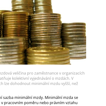
 mzdová veličina pro zaměstnance v organizacích
latňuje kolektivní vyjednávání o mzdách. V
ách lze dohodnout minimální mzdu vyšší, než
dní sazba minimální mzdy. Minimální mzda se
e v pracovním poměru nebo právním vztahu