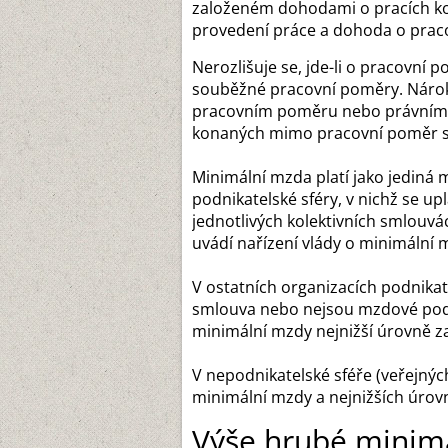
založeném dohodami o pracích k
provedení práce a dohoda o praco
Nerozlišuje se, jde-li o pracovní
souběžné pracovní poměry. Nárok
pracovním poměru nebo právním 
konaných mimo pracovní poměr 
Minimální mzda platí jako jediná
podnikatelské sféry, v nichž se up
jednotlivých kolektivních smlouv
uvádí nařízení vlády o minimální 
V ostatních organizacích podnikate
smlouva nebo nejsou mzdové podmí
minimální mzdy nejnižší úrovně 
V nepodnikatelské sféře (veřejnýc
minimální mzdy a nejnižších úrov
Výše hrubé minim