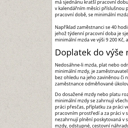
má sjednánu kratší pracovní dobu
v kalendářním měsíci příslušnou 
pracovní době, se minimální mzd
Například zaměstnanci se 40 hod
jehož týdenní pracovní doba je s
minimální mzda ve výši 9 200 Kč, a
Doplatek do výše
Nedosáhne-li mzda, plat nebo od
minimální mzdy, je zaměstnavatel
bez ohledu na jeho zaviněnou či n
zaměstnance odměňované úkolo
Do dosažené mzdy nebo platu roz
minimální mzdy se zahrnují všech
práci přesčas, příplatku za práci v
pracovním prostředí a za práci v 
nezahrnují plnění poskytovaná v 
mzdy, odstupné, cestovní náhrad