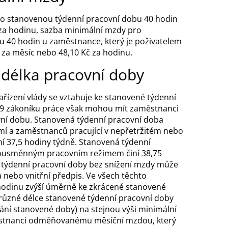
ro stanovenou týdenní pracovní dobu 40 hodin
 za hodinu, sazba minimální mzdy pro
 40 hodin u zaměstnance, který je poživatelem
č za měsíc nebo 48,10 Kč za hodinu.
délka pracovní doby
řízení vlády se vztahuje ke stanovené týdenní
79 zákoníku práce však mohou mít zaměstnanci
vní dobu. Stanovená týdenní pracovní doba
í a zaměstnanců pracující v nepřetržitém nebo
 37,5 hodiny týdně. Stanovená týdenní
ousměnným pracovním režimem činí 38,75
 týdenní pracovní doby bez snížení mzdy může
 nebo vnitřní předpis. Ve všech těchto
hodinu zvýší úměrně ke zkrácené stanovené
i různé délce stanovené týdenní pracovní doby
ní stanovené doby) na stejnou výši minimální
ěstnanci odměňovanému měsíční mzdou, který