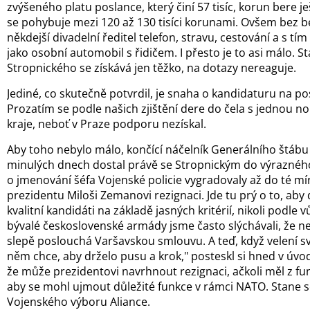
zvýšeného platu poslance, který činí 57 tisíc, korun bere je
se pohybuje mezi 120 až 130 tisíci korunami. Ovšem bez b
někdejší divadelní ředitel telefon, stravu, cestování a s tí
jako osobní automobil s řidičem. I přesto je to asi málo. 
Stropnického se získává jen těžko, na dotazy nereaguje.
Jediné, co skutečně potvrdil, je snaha o kandidaturu na 
Prozatím se podle našich zjištění dere do čela s jednou n
kraje, neboť v Praze podporu nezískal.
Aby toho nebylo málo, končící náčelník Generálního štábu
minulých dnech dostal právě se Stropnickým do výrazného
o jmenování šéfa Vojenské policie vygradovaly až do té mír
prezidentu Miloši Zemanovi rezignaci. Jde tu prý o to, aby
kvalitní kandidáti na základě jasných kritérií, nikoli podle 
bývalé československé armády jsme často slýchávali, že n
slepě poslouchá Varšavskou smlouvu. A teď, když velení sv
něm chce, aby drželo pusu a krok," posteskl si hned v úvod
že může prezidentovi navrhnout rezignaci, ačkoli měl z fun
aby se mohl ujmout důležité funkce v rámci NATO. Stane 
Vojenského výboru Aliance.