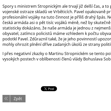
Spory s ministrem Stropnickým ale trvají již delší čas, a to
vojenské ostraze skladů ve Vrběticích. Pavel opakovaně pr
profesionální vojáky na tuto činnost je příliš drahý špás.
česká armáda asi o pět tisíc vojáků méně, než by skutečně
statisticky dokázáno, že naše armáda je jednou z nejmen
obyvatel, zatímco policistů máme vzhledem k počtu obyvat
podotkl Pavel. Zdůraznil také, že je jeho povinností upozo
mohly ohrozit plnění dříve zadaných úkolů ze strany politi
I přes negativní zkazky o Martinu Stropnickém se tento poli
vysokých postech v oblíbenosti členů vlády Bohuslava Sob
Zpět