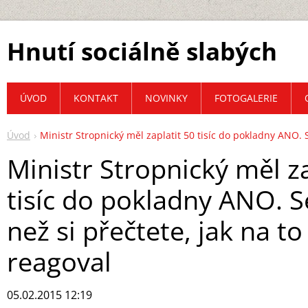
Hnutí sociálně slabých
ÚVOD
KONTAKT
NOVINKY
FOTOGALERIE
Úvod
Ministr Stropnický měl zaplatit 50 tisíc do pokladny ANO. S
Ministr Stropnický měl za
tisíc do pokladny ANO. S
než si přečtete, jak na to
reagoval
05.02.2015 12:19