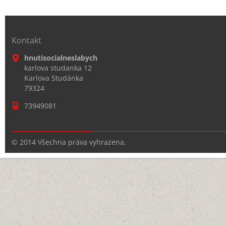
Kontakt
hnutisocialneslabych
karlova studanka 12
Karlova Studánka
79324
73949081
© 2014 Všechna práva vyhrazena.