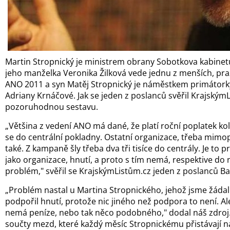
Martin Stropnický je ministrem obrany Sobotkova kabinet
jeho manželka Veronika Žilková vede jednu z menších, pra
ANO 2011 a syn Matěj Stropnický je náměstkem primátork
Adriany Krnáčové. Jak se jeden z poslanců svěřil KrajskýmL
pozoruhodnou sestavu.
„Většina z vedení ANO má dané, že platí roční poplatek kole
se do centrální pokladny. Ostatní organizace, třeba mimopr
také. Z kampaně šly třeba dva tři tisíce do centrály. Je to 
jako organizace, hnutí, a proto s tím nemá, respektive d
problém," svěřil se KrajskýmListům.cz jeden z poslanců Ba
„Problém nastal u Martina Stropnického, jehož jsme žádali 
podpořil hnutí, protože nic jiného než podpora to není. Ale
nemá peníze, nebo tak něco podobného," dodal náš zdroj.
součty mezd, které každý měsíc Stropnickému přistávají 