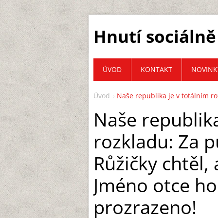
Hnutí sociálně
ÚVOD
KONTAKT
NOVINK
Úvod
Naše republika je v totálním ro
Naše republika
rozkladu: Za p
Růžičky chtěl, 
Jméno otce hok
prozrazeno!