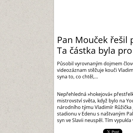
Pan Mouček řešil p
Ta částka byla pro
Působil vyrovnaným dojmem člověka
videozáznam stěžuje kouči Vladimí
syna to, co chtěl,…
Nepřehledná »hokejová« přestřelk
mistrovství světa, když bylo na 
národního týmu Vladimír Růžička 
stadionu v Edenu s naštvaným Pal
syn ve Slavii neuspěl. Tím vypukla