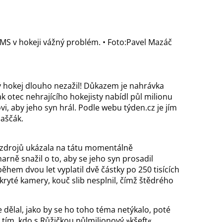
 MS v hokeji vážný problém.
• Foto:Pavel Mazáč
ý hokej dlouho nezažil! Důkazem je nahrávka
k otec nehrajícího hokejisty nabídl půl milionu
i, aby jeho syn hrál. Podle webu týden.cz je jím
laščák.
h zdrojů ukázala na tátu momentálně
arně snažil o to, aby se jeho syn prosadil
během dvou let vyplatil dvě částky po 250 tisících
skryté kamery, kouč slib nesplnil, čímž štědrého
 dělal, jako by se ho toho téma netýkalo, poté
e tím, kdo s Růžičkou půlmilionový »kšeft«