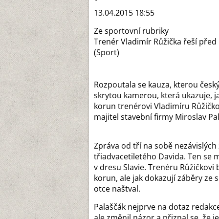
13.04.2015 18:55
Ze sportovní rubriky
Trenér Vladimír Růžička řeší před
(Sport)
Rozpoutala se kauza, kterou česk
skrytou kamerou, která ukazuje, ja
korun trenérovi Vladimíru Růžičkov
majitel stavební firmy Miroslav Pa
Zpráva od tří na sobě nezávislýc
třiadvacetiletého Davida. Ten se m
v dresu Slavie. Trenéru Růžičkovi 
korun, ale jak dokazují záběry ze 
otce naštval.
Palaščák nejprve na dotaz redakce
ale změnil názor a přiznal se, že j