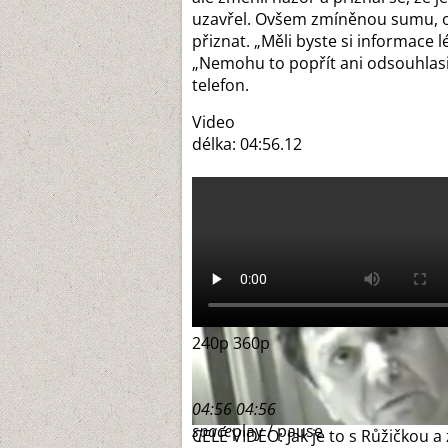
uzavřel. Ovšem zmíněnou sumu, o 
přiznat. „Měli byste si informace l
„Nemohu to popřít ani odsouhlasi
telefon.
Video
délka: 04:56.12
240p
360p
04:56
04:56
space
play / pause
CELÉ VIDEO: Jak je to s Růžičkou