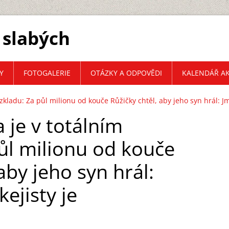
 slabých
Y
FOTOGALERIE
OTÁZKY A ODPOVĚDI
KALENDÁŘ AK
zkladu: Za půl milionu od kouče Růžičky chtěl, aby jeho syn hrál: J
 je v totálním
ůl milionu od kouče
aby jeho syn hrál:
ejisty je