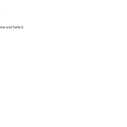
y
ome and Safari)