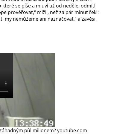
které se píše a mluví už od neděle, odmítl
épe prověřovat,“ mlžil, než za pár minut řekl:
t, my nemůžeme ani naznačovat,“ a zavěsil
 a záhadným půl milionem?
youtube.com