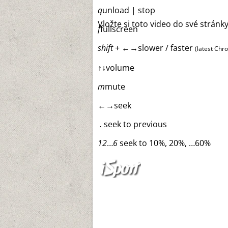
q
unload | stop
Vložte si toto video do své stránk
f
fullscreen
shift
+
←
→
slower / faster
(latest Chr
↑
↓
volume
m
mute
←
→
seek
.
seek to previous
1
2
…
6
seek to 10%, 20%, …60%