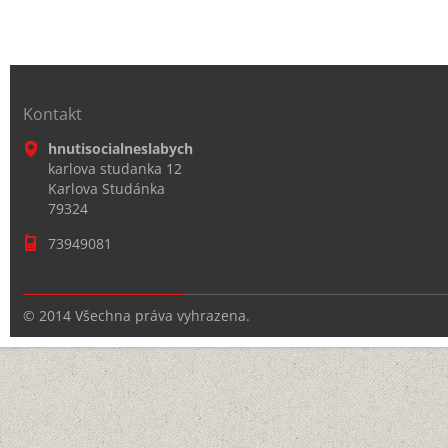
Kontakt
hnutisocialneslabych
karlova studanka 12
Karlova Studánka
79324
73949081
© 2014 Všechna práva vyhrazena.