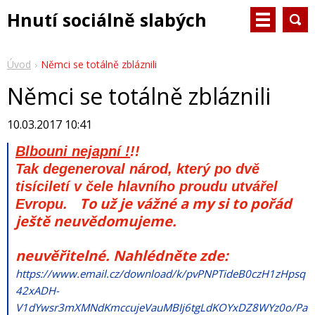
Hnutí sociálně slabých
Úvod
Němci se totálně zbláznili
Němci se totálně zbláznili
10.03.2017 10:41
Blbouni nejapní !
!!
Tak degeneroval národ, který po dvě
tisíciletí v čele hlavního proudu utvářel
To už je vážné a my si to pořád
Evropu.
ještě neuvědomujeme.
neuvěřitelné. Nahlédněte zde:
https://www.email.cz/download/k/pvPNPTideB0czH1zHpsq
42xADH-
V1dYwsr3mXMNdKmccujeVauMBIj6tgLdKOYxDZ8WYz0o/Pa