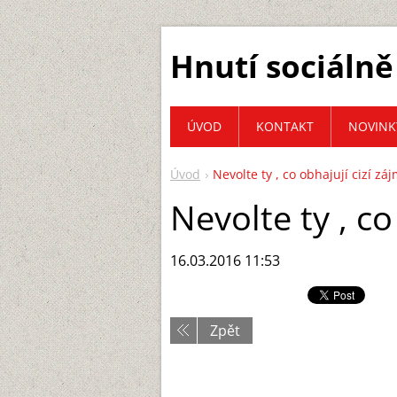
Hnutí sociálně
ÚVOD
KONTAKT
NOVINK
Úvod
Nevolte ty , co obhajují cizí zá
Nevolte ty , co
16.03.2016 11:53
Zpět