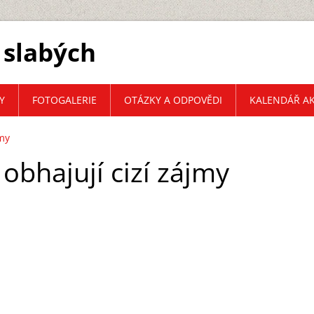
 slabých
Y
FOTOGALERIE
OTÁZKY A ODPOVĚDI
KALENDÁŘ AK
jmy
 obhajují cizí zájmy