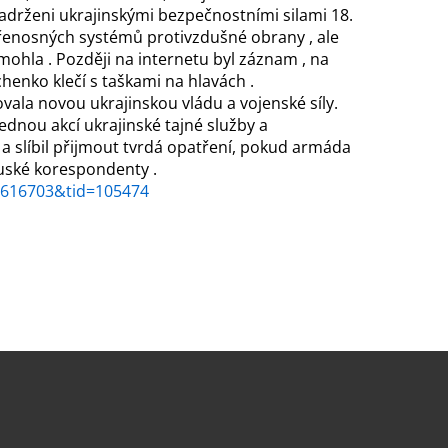
zadrženi ukrajinskými bezpečnostními silami 18.
přenosných systémů protivzdušné obrany , ale
ohla . Později na internetu byl záznam , na
henko klečí s taškami na hlavách .
vala novou ukrajinskou vládu a vojenské síly.
ednou akcí ukrajinské tajné služby a
 a slíbil přijmout tvrdá opatření, pokud armáda
uské korespondenty .
=1616703&tid=105474