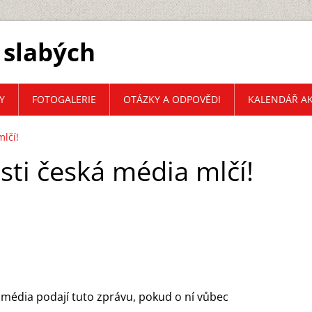
 slabých
Y
FOTOGALERIE
OTÁZKY A ODPOVĚDI
KALENDÁŘ AK
mlčí!
osti česká média mlčí!
í média podají tuto zprávu, pokud o ní vůbec