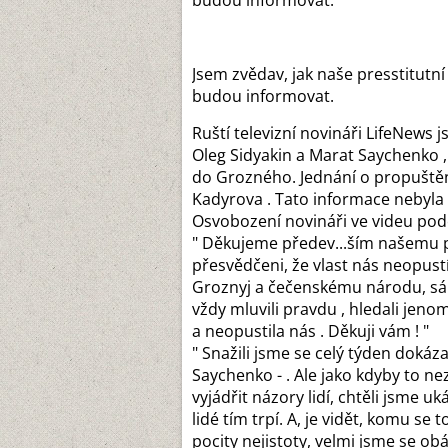
budou informovat.
Jsem zvědav, jak naše presstitutn
budou informovat.
Ruští televizní novináři LifeNews 
Oleg Sidyakin a Marat Saychenko , 
do Grozného. Jednání o propuště
Kadyrova . Tato informace nebyla
Osvobození novináři ve videu pod
" Děkujeme předev
...
ším našemu pr
přesvědčeni, že vlast nás neopustí 
Groznyj a čečenskému národu, sám
vždy mluvili pravdu , hledali jen
a neopustila nás . Děkuji vám ! "
" Snažili jsme se celý týden dokáza
Saychenko - . Ale jako kdyby to ne
vyjádřit názory lidí, chtěli jsme u
lidé tím trpí. A, je vidět, komu se
pocity nejistoty, velmi jsme se obáva