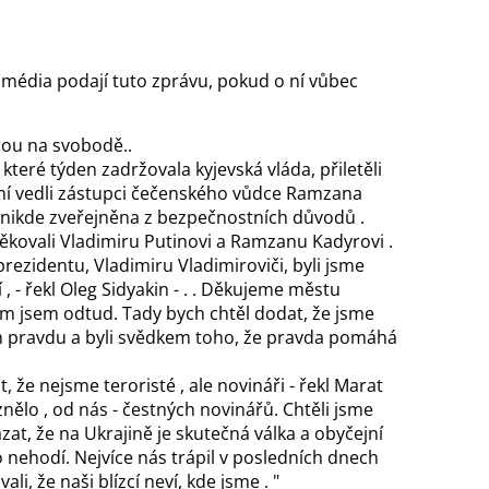
í média podají tuto zprávu, pokud o ní vůbec
jsou na svobodě..
které týden zadržovala kyjevská vláda, přiletěli
ní vedli zástupci čečenského vůdce Ramzana
 nikde zveřejněna z bezpečnostních důvodů .
ěkovali Vladimiru Putinovi a Ramzanu Kadyrovi .
ezidentu, Vladimiru Vladimiroviči, byli jsme
, - řekl Oleg Sidyakin - . . Děkujeme městu
 jsem odtud. Tady bych chtěl dodat, že jsme
om pravdu a byli svědkem toho, že pravda pomáhá
t, že nejsme teroristé , ale novináři - řekl Marat
znělo , od nás - čestných novinářů. Chtěli jsme
kázat, že na Ukrajině je skutečná válka a obyčejní
 to nehodí. Nejvíce nás trápil v posledních dnech
li, že naši blízcí neví, kde jsme . "