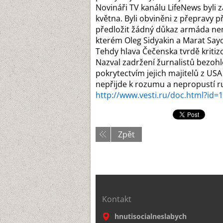
Novináři TV kanálu LifeNews byli 
května. Byli obviněni z přepravy 
předložit žádný důkaz armáda nem
kterém Oleg Sidyakin a Marat Sayc
Tehdy hlava Čečenska tvrdě kritizo
Nazval zadržení žurnalistů bezohl
pokrytectvím jejich majitelů z USA
nepřijde k rozumu a nepropustí r
http://www.vesti.ru/doc.html?id
Zpět
Kontakt
hnutisocialneslabych