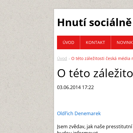
Hnutí sociálně
ÚVOD
KONTAKT
NOVINK
Úvod
O této záležitosti česká média 
O této záležit
03.06.2014 17:22
Oldřich Denemarek
Jsem zvědav, jak naše presstitutn