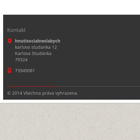
Kontakt
hnutisocialneslabych
karlova studanka 12
Karlova Studánka
79324
73949081
© 2014 Všechna práva vyhrazena.