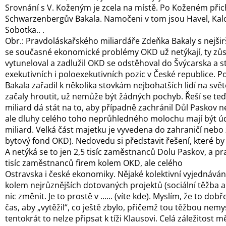
Srovnání s V. Koženým je zcela na místě. Po Koženém přic
Schwarzenbergův Bakala. Namočeni v tom jsou Havel, Kal
Sobotka.. .
Obr.: Pravdoláskařského miliardáře Zdeňka Bakaly s nejši
se současné ekonomické problémy OKD už netýkají, ty zůst
vytuneloval a zadlužil OKD se odstěhoval do Švýcarska a s
exekutivních i poloexekutivních pozic v České republice. 
Bakala zařadil k několika stovkám nejbohatších lidí na svě
začaly hroutit, už nemůže být žádných pochyb. Řeší se teď 
miliard dá stát na to, aby případně zachránil Důl Paskov
ale dluhy celého toho neprůhledného molochu mají být úd
miliard. Velká část majetku je vyvedena do zahraničí nebo
bytový fond OKD). Nedovedu si představit řešení, které by 
A netýká se to jen 2,5 tisíc zaměstnanců Dolu Paskov, a 
tisíc zaměstnanců firem kolem OKD, ale celého
Ostravska i české ekonomiky. Nějaké kolektivní vyjednávání
kolem nejrůznějších dotovaných projektů (sociální těžba
nic změnit. Je to prostě v ...... (víte kde). Myslím, že to dobř
čas, aby „vytěžil“, co ještě zbylo, přičemž tou těžbou nemys
tentokrát to nelze připsat k tíži Klausovi. Celá záležitost m