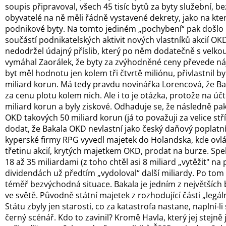
soupis připravoval, všech 45 tisíc bytů za byty služební, be
obyvatelé na ně měli řádně vystavené dekrety, jako na kter
podnikové byty. Na tomto jediném „pochybení“ pak došlo k
součástí podnikatelských aktivit nových vlastníků akcií OKD
nedodržel údajný příslib, který po něm dodatečně s vel
vymáhal Zaorálek, že byty za zvýhodněné ceny převede n
byt měl hodnotu jen kolem tři čtvrtě miliónu, přivlastnil by
miliard korun. Má tedy pravdu novinářka Lorencová, že Ba
za cenu plotu kolem nich. Ale i to je otázka, protože na ú
miliard korun a byly ziskové. Odhaduje se, že následně p
OKD takových 50 miliard korun (já to považuji za velice stř
dodat, že Bakala OKD nevlastní jako český daňový poplatní
kyperské firmy RPG vyvedl majetek do Holandska, kde ovl
třetinu akcií, krytých majetkem OKD, prodat na burze. Spe
18 až 35 miliardami (z toho chtěl asi 8 miliard „vytěžit" na
dividendách už předtím „vydoloval“ další miliardy. Po to
téměř bezvýchodná situace. Bakala je jedním z největších 
ve světě. Původně státní majetek z rozhodující části „legál
Státu zbyly jen starosti, co za katastrofa nastane, naplní-
černý scénář. Kdo to zavinil? Kromě Havla, který jej stejn