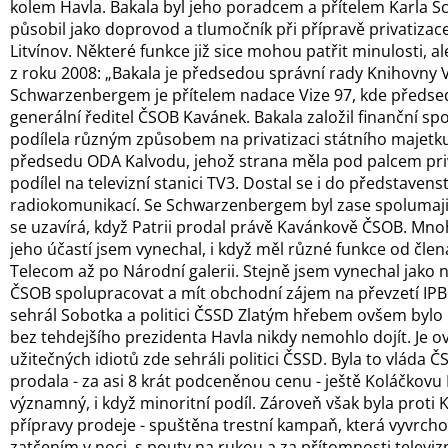
kolem Havla. Bakala byl jeho poradcem a přítelem Karla 
působil jako doprovod a tlumočník při přípravě privatiza
Litvínov. Některé funkce již sice mohou patřit minulosti, 
z roku 2008: „Bakala je předsedou správní rady Knihovny V
Schwarzenbergem je přítelem nadace Vize 97, kde předsed
generální ředitel ČSOB Kavánek. Bakala založil finanční spo
podílela různým způsobem na privatizaci státního majetku
předsedu ODA Kalvodu, jehož strana měla pod palcem priv
podílel na televizní stanici TV3. Dostal se i do představen
radiokomunikací. Se Schwarzenbergem byl zase spolumaj
se uzavírá, když Patrii prodal právě Kavánkově ČSOB. M
jeho účastí jsem vynechal, i když měl různé funkce od čle
Telecom až po Národní galerii. Stejně jsem vynechal jako 
ČSOB spolupracovat a mít obchodní zájem na převzetí IPB.“
sehrál Sobotka a politici ČSSD Zlatým hřebem ovšem bylo
bez tehdejšího prezidenta Havla nikdy nemohlo dojít. Je o
užitečných idiotů zde sehráli politici ČSSD. Byla to vláda Č
prodala - za asi 8 krát podceněnou cenu - ještě Koláčkovu
významný, i když minoritní podíl. Zároveň však byla proti 
přípravy prodeje - spuštěna trestní kampaň, která vyvrcho
zatčením v noci, s pouty na rukou a za přítomnosti televiz