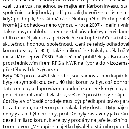
vzal, tu se vzal, najednou se majitelem Karbon Investu stal
společníci raději horký podíl prodali (hovoří se o částce m
když pochopili, že stát má rád někoho jiného. Pochopení
kromě již odhadovaného výnosu v roce 2007 - i definitivn
Takže novým uhlobaronem se stal původně vyučený dámský 
uhlí rozuměl jako koza petrželi. Ale nekupte to! Cena totiž 
skutečnou hodnotu společnosti, která se tehdy odhadoval
korun (bez bytů OKD). Takže milionáře z Bakaly udělal už V
miliardáře teprve ČSSD. Pak nečinně přihlíželi, jak Bakala
prostřednictvím firem RPG a NWR na Kypr a do Nizozemska
přestěhoval do Švýcarska.
Byty OKD pro cca 45 tisíc rodin jsou samostatnou kapitolo
byty za symbolickou cenu 40 tisíc korun za byt, což dohrom
Tato cena byla doprovázena podmínkami, ve kterých bylo
pěti let nesmí změnit vlastník, veškeré prostředky z nájmu
údržby a v případě prodeje musí být předkupní právo ga
to za tu cenu, za kterou pan Bakala byty dostal. Byty ná
nebyly a ani být nemohly, protože byly zastaveny jako záru
deseti miliard korun, které byly prodány na jaře letošního 
Lorencovou: „V soupise majetku bývalého státního podniku