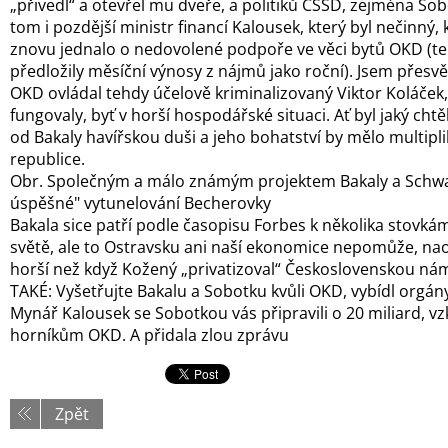
„přivedl“ a otevřel mu dveře, a politiků ČSSD, zejména Sob
tom i pozdější ministr financí Kalousek, který byl nečinný,
znovu jednalo o nedovolené podpoře ve věci bytů OKD (te
předložily měsíční výnosy z nájmů jako roční). Jsem přesv
OKD ovládal tehdy účelově kriminalizovaný Viktor Koláče
fungovaly, byť v horší hospodářské situaci. Ať byl jaký chtě
od Bakaly havířskou duši a jeho bohatství by mělo multipli
republice.
Obr. Společným a málo známým projektem Bakaly a Schwa
úspěšné" vytunelování Becherovky
Bakala sice patří podle časopisu Forbes k několika stovkám
světě, ale to Ostravsku ani naší ekonomice nepomůže, na
horší než když Kožený „privatizoval“ Československou ná
TAKÉ: Vyšetřujte Bakalu a Sobotku kvůli OKD, vybídl orgá
Mynář Kalousek se Sobotkou vás připravili o 20 miliard, v
horníkům OKD. A přidala zlou zprávu
Zpět