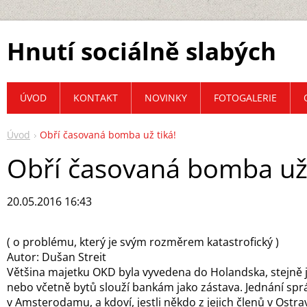
Hnutí sociálně slabých
ÚVOD
KONTAKT
NOVINKY
FOTOGALERIE
Úvod
Obří časovaná bomba už tiká!
Obří časovaná bomba už 
20.05.2016 16:43
( o problému, který je svým rozměrem katastrofický )
Autor: Dušan Streit
Většina majetku OKD byla vyvedena do Holandska, stejně j
nebo včetně bytů slouží bankám jako zástava. Jednání spr
v Amsterodamu, a kdoví, jestli někdo z jejich členů v Ostra