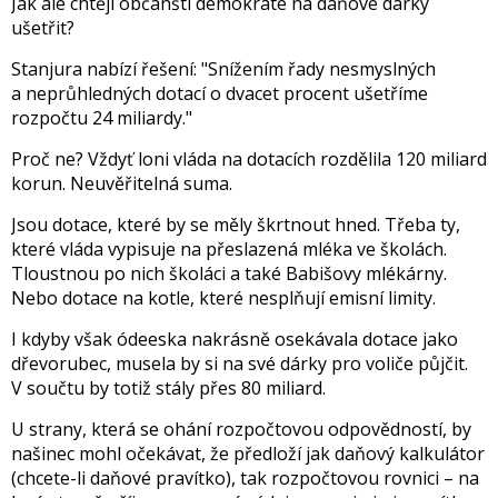
Jak ale chtějí občanští demokraté na daňové dárky
ušetřit?
Stanjura nabízí řešení: "Snížením řady nesmyslných
a neprůhledných dotací o dvacet procent ušetříme
rozpočtu 24 miliardy."
Proč ne? Vždyť loni vláda na dotacích rozdělila 120 miliard
korun. Neuvěřitelná suma.
Jsou dotace, které by se měly škrtnout hned. Třeba ty,
které vláda vypisuje na přeslazená mléka ve školách.
Tloustnou po nich školáci a také Babišovy mlékárny.
Nebo dotace na kotle, které nesplňují emisní limity.
I kdyby však ódeeska nakrásně osekávala dotace jako
dřevorubec, musela by si na své dárky pro voliče půjčit.
V součtu by totiž stály přes 80 miliard.
U strany, která se ohání rozpočtovou odpovědností, by
našinec mohl očekávat, že předloží jak daňový kalkulátor
(chcete-li daňové pravítko), tak rozpočtovou rovnici – na