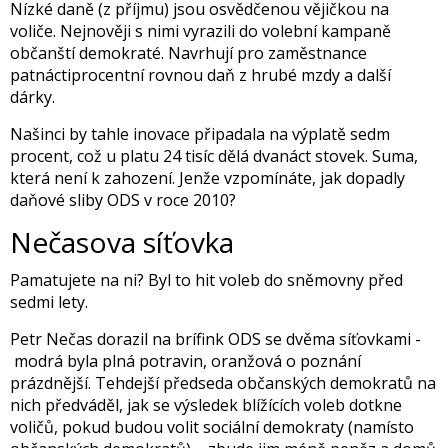
Nízké daně (z příjmu) jsou osvědčenou vějičkou na
voliče. Nejnověji s nimi vyrazili do volební kampaně
občanští demokraté. Navrhují pro zaměstnance
patnáctiprocentní rovnou daň z hrubé mzdy a další
dárky.
Našinci by tahle inovace připadala na výplatě sedm
procent, což u platu 24 tisíc dělá dvanáct stovek. Suma,
která není k zahození. Jenže vzpomínáte, jak dopadly
daňové sliby ODS v roce 2010?
Nečasova síťovka
Pamatujete na ni? Byl to hit voleb do sněmovny před
sedmi lety.
Petr Nečas dorazil na brífink ODS se dvěma síťovkami -
modrá byla plná potravin, oranžová o poznání
prázdnější. Tehdejší předseda občanských demokratů na
nich předváděl, jak se výsledek blížících voleb dotkne
voličů, pokud budou volit sociální demokraty (namísto