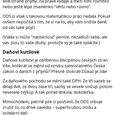
levé straně příjmy, na pravé výdaje a mezi nimi rovnítko
nebo ještě lépe znaménko "větší nebo rovno".
ODS si však s takovou matematikou práci nedala. Pokud
ovšem nepočítá s tím, že si na to, aby vám snížila daně,
od vás také půjčí.
(Vláda si může "natisknout" peníze, nezadluží sebe, ale
vás. Jsou to vaše dluhy, protože vy je také splácíte.)
Daňoví kutilové
Daňové kutilství je oblíbenou disciplínou českých stran.
Víte, kolikrát se měnil od vzniku samostatného Česka
zákon o daních z příjmů? Přesně stokrát! Důkaz je zde!
Za daňového pochodu se mění také DPH. Ze tří sazeb se
dělají dvě, ze dvou zase tři, sazby se vesele snižují, potom
nevesele zvyšují. A tak pořád dokola, dokolečka.
Mimochodem, patrně jste si povšimli, že ODS slibuje
zrušit to, co dříve zavedla – superhrubou mzdu a
solidární daň.