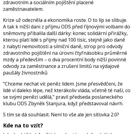
zdravotním a sociálním pojištění placené
zaměstnavatelem.
Krize už odezněla a ekonomika roste. O to líp se slibuje.
A tak k nižší dani z příjmu ODS před říjnovými volbami do
sněmovny přibalila další dárky: konec solidární přirážky,
kterou platí lidé s příjmy nad 100 tisíc, stejně jako daně
z nabytí nemovitosti a silniční daně, strop pro odvody
zdravotního pojištění na úrovni čtyřnásobku průměrné
mzdy a především – o dva procentní body nižší povinné
odvody za zaměstnance a zrušení limitů na výdajové
paušály živnostníků
"Chceme nechat víc peněz lidem. Jsme přesvědčeni, že
lidé ví daleko lépe, než kterákoliv vláda, včetně té naší, co
se svými penězi udělá," pravil předseda poslaneckého
klubu ODS Zbyněk Stanjura, když představoval návrh.
S tím se dá souhlasit. Není to vše ale jen síťovka 2.0?
Kde na to vzít?