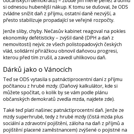
občanských demokratů) – zbude jim méně peněz a domů
si odnesou hubenější nákup. K tomu se dušoval, že ODS
zvládne snížit daň z příjmu, ostatní daně nezvýší, a
přesto stabilizuje propadající se veřejné rozpočty.
Jenže sliby, chyby. Nečasův kabinet reagoval na pokles
ekonomiky defétisticky – zvýšil daně (DPH a daň z
nemovitosti) nejvíc ze všech polistopadových českých
vlád, solidární přirážkou obnovil daňovou progresi,
kterou před tím zrušil, a zavedl uhlíkovou daň.
Dárků jako o Vánocích
Teď se ODS vytasila s patnáctiprocentní daní z příjmu
počítanou z hrubé mzdy. (Daňový kalkulátor, kde si
můžete spočítat, o kolik by se vám podle plánu
občanských demokratů zvedla mzda, najdete zde).
Také teď platí našinec patnáctiprocentní daň. Jenže ze
mzdy superhrubé, tedy z hrubé mzdy (čistá mzda plus
sociální a zdravotní pojištění, záloha na daň z příjmů a
pojištění placené zaměstnancem) zvýšené o pojistné na