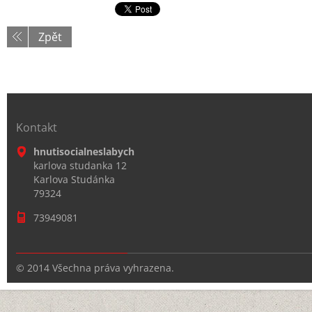
Zpět
Kontakt
hnutisocialneslabych
karlova studanka 12
Karlova Studánka
79324
73949081
© 2014 Všechna práva vyhrazena.