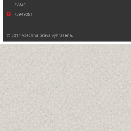
79324
73949081
© 2014 Všechna práva vyhrazena.