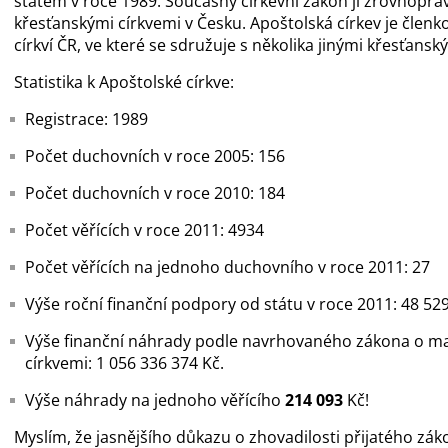
státem v roce 1989. Současný církevní zákon ji zrovnoprá
křesťanskými církvemi v Česku. Apoštolská církev je člen
církví ČR, ve které se sdružuje s několika jinými křesťansk
Statistika k Apoštolské církve:
Registrace: 1989
Počet duchovních v roce 2005: 156
Počet duchovních v roce 2010: 184
Počet věřících v roce 2011: 4934
Počet věřících na jednoho duchovního v roce 2011: 27
Výše roční finanční podpory od státu v roce 2011: 48 52
Výše finanční náhrady podle navrhovaného zákona o m
církvemi: 1 056 336 374 Kč.
Výše náhrady na jednoho věřícího
214 093
Kč!
Myslím, že jasnějšího důkazu o zhovadilosti přijatého zák