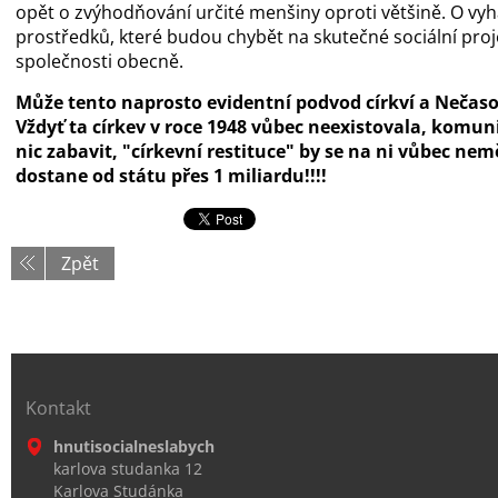
opět o zvýhodňování určité menšiny oproti většině. O vy
prostředků, které budou chybět na skutečné sociální proj
společnosti obecně.
Může tento naprosto evidentní podvod církví a Nečaso
Vždyť ta církev v roce 1948 vůbec neexistovala, komuni
nic zabavit, "církevní restituce" by se na ni vůbec ne
dostane od státu přes 1 miliardu!!!!
Zpět
Kontakt
hnutisocialneslabych
karlova studanka 12
Karlova Studánka