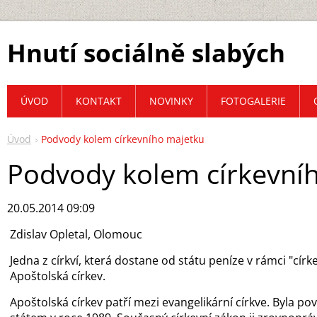
Hnutí sociálně slabých
ÚVOD
KONTAKT
NOVINKY
FOTOGALERIE
Úvod
Podvody kolem církevního majetku
Podvody kolem církevní
20.05.2014 09:09
Zdislav Opletal, Olomouc
Jedna z církví, která dostane od státu peníze v rámci "církev
Apoštolská církev.
Apoštolská církev patří mezi evangelikární církve. Byla po