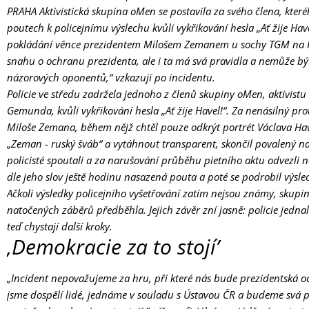
PRAHA
Aktivistická skupina oMen se postavila za svého člena, které
poutech k policejnímu výslechu kvůli vykřikování hesla „Ať žije Ha
pokládání věnce prezidentem Milošem Zemanem u sochy TGM na
snahu o ochranu prezidenta, ale i ta má svá pravidla a nemůže bý
názorových oponentů,“ vzkazují po incidentu.
Policie ve středu zadržela jednoho z členů skupiny oMen, aktivistu
Gemunda, kvůli vykřikování hesla „Ať žije Havel!“. Za nenásilný prot
Miloše Zemana, během nějž chtěl pouze odkrýt portrét Václava Hav
„Zeman - ruský šváb“ a vytáhnout transparent, skončil povalený na
policisté spoutali a za narušování průběhu pietního aktu odvezli n
dle jeho slov ještě hodinu nasazená pouta a poté se podrobil výsle
Ačkoli výsledky policejního vyšetřování zatím nejsou známy, skupin
natočených záběrů předběhla. Jejich závěr zní jasně: policie jedn
teď chystají další kroky.
‚Demokracie za to stojí’
„Incident nepovažujeme za hru, při které nás bude prezidentská och
jsme dospělí lidé, jednáme v souladu s Ústavou ČR a budeme svá 