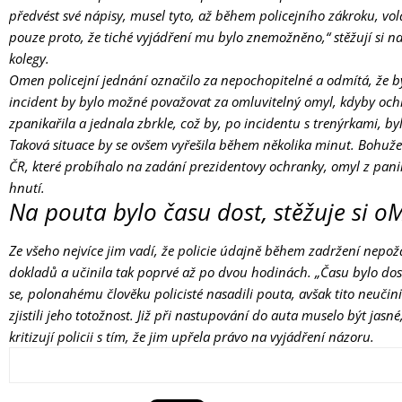
předvést své nápisy, musel tyto, až během policejního zákroku, vola
pouze proto, že tiché vyjádření mu bylo znemožněno,“ stěžují si 
kolegy.
Omen policejní jednání označilo za nepochopitelné a odmítá, že by 
incident by bylo možné považovat za omluvitelný omyl, kdyby oc
zpanikařila a jednala zbrkle, což by, po incidentu s trenýrkami, by
Taková situace by se ovšem vyřešila během několika minut. Bohužel
ČR, které probíhalo na zadání prezidentovy ochranky, omyl z panik
hnutí.
Na pouta bylo času dost, stěžuje si o
Ze všeho nejvíce jim vadí, že policie údajně během zadržení nepo
dokladů a učinila tak poprvé až po dvou hodinách. „Času bylo dos
se, polonahému člověku policisté nasadili pouta, avšak tito neučini
zjistili jeho totožnost. Již při nastupování do auta muselo být jasné
kritizují policii s tím, že jim upřela právo na vyjádření názoru.