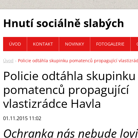
Hnutí sociálně slabých
ÚVOD
KONTAKT
NOVINKY
FOTOGALERIE
Úvod
Policie odtáhla skupinku pomatenců propagující vlastizrá
Policie odtáhla skupinku
pomatenců propagující
vlastizrádce Havla
01.11.2015 11:02
Ochranka nás nebude lovit