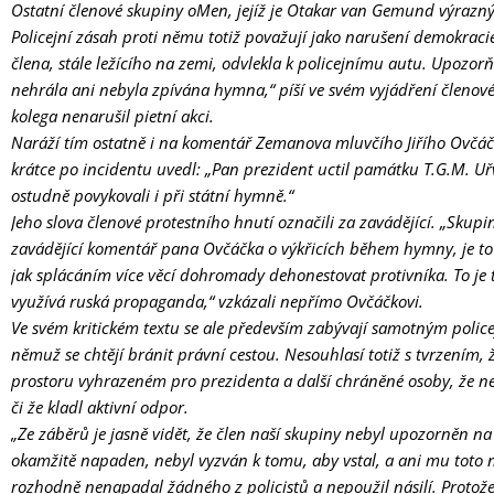
Ostatní členové skupiny oMen, jejíž je Otakar van Gemund výrazným
Policejní zásah proti němu totiž považují jako narušení demokracie
člena, stále ležícího na zemi, odvlekla k policejnímu autu. Upozorň
nehrála ani nebyla zpívána hymna,“ píší ve svém vyjádření členové 
kolega nenarušil pietní akci.
Naráží tím ostatně i na komentář Zemanova mluvčího Jiřího Ovčáčk
krátce po incidentu uvedl: „Pan prezident uctil památku T.G.M. Uř
ostudně povykovali i při státní hymně.“
Jeho slova členové protestního hnutí označili za zavádějící. „Sku
zavádějící komentář pana Ovčáčka o výkřicích během hymny, je to
jak splácáním více věcí dohromady dehonestovat protivníka. To je 
využívá ruská propaganda,“ vzkázali nepřímo Ovčáčkovi.
Ve svém kritickém textu se ale především zabývají samotným polic
němuž se chtějí bránit právní cestou. Nesouhlasí totiž s tvrzením, ž
prostoru vyhrazeném pro prezidenta a další chráněné osoby, že neu
či že kladl aktivní odpor.
„Ze záběrů je jasně vidět, že člen naší skupiny nebyl upozorněn na
okamžitě napaden, nebyl vyzván k tomu, aby vstal, a ani mu toto 
rozhodně nenapadal žádného z policistů a nepoužil násilí. Proto