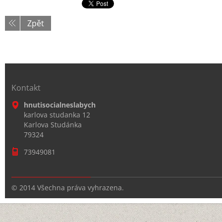
Zpět
Kontakt
hnutisocialneslabych
karlova studanka 12
Karlova Studánka
79324
73949081
© 2014 Všechna práva vyhrazena.