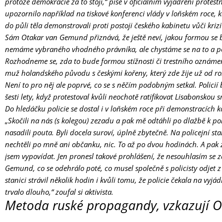
protože demokracie za to stojí,“ píše v oficiálním vyjádření protes
upozornilo například na tiskové konferenci vlády v loňském roce, k
do půli těla demonstrovali proti postoji českého kabinetu vůči krizi
Sám Otakar van Gemund přiznává, že ještě neví, jakou formou se 
nemáme vybraného vhodného právníka, ale chystáme se na to a p
Rozhodneme se, zda to bude formou stížnosti či trestního oznámení
muž holandského původu s českými kořeny, který zde žije už od r
Není to pro něj ale poprvé, co se s něčím podobným setkal. Policií
šesti lety, když protestoval kvůli neochotě ratifikovat Lisabonsko
Do hledáčku policie se dostal i v loňském roce při demonstracích k
„Skočili na nás (s kolegou) zezadu a pak mě odtáhli po dlažbě k p
nasadili pouta. Byli docela suroví, úplně zbytečně. Na policejní sta
nechtěli po mně ani občanku, nic. To až po dvou hodinách. A pak z
jsem vypovídat. Jen pronesl takové prohlášení, že nesouhlasím se z
Gemund, co se odehrálo poté, co musel společně s policisty odjet z
stanici strávil několik hodin i kvůli tomu, že policie čekala na vyj
trvalo dlouho,“ zoufal si aktivista.
Metoda ruské propagandy, vzkazují O