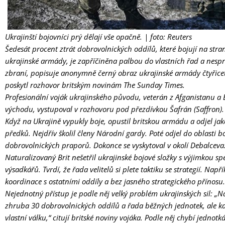
Ukrajinští bojovníci prý dělají vše opačně.
| foto: Reuters
Šedesát procent ztrát dobrovolnických oddílů, které bojují na stra
ukrajinské armády, je zapříčiněna palbou do vlastních řad a nes
zbraní, popisuje anonymně černý obraz ukrajinské armády čtyřiceti
poskytl rozhovor britským novinám The Sunday Times.
Profesionální voják ukrajinského původu, veterán z Afganistanu a 
východu, vystupoval v rozhovoru pod přezdívkou Šafrán (Saffron).
Když na Ukrajině vypukly boje, opustil britskou armádu a odjel jak
předků. Nejdřív školil členy Národní gardy. Poté odjel do oblasti 
dobrovolnických praporů. Dokonce se vyskytoval v okolí Debalceva
Naturalizovaný Brit nešetřil ukrajinské bojové složky s výjimkou sp
výsadkářů. Tvrdí, že řada velitelů si plete taktiku se strategií. Nap
koordinace s ostatními oddíly a bez jasného strategického přínosu.
Nejednotný přístup je podle něj velký problém ukrajinských sil: 
zhruba 30 dobrovolnických oddílů a řada běžných jednotek, ale k
vlastní válku,“ citují britské noviny vojáka. Podle něj chybí jednotk