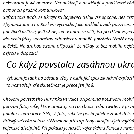
nekoordinují své operace. Nepoužívají a nesdělují si používané rád
nemohou pružně komunikovat.
Šafrán také tvrdí, že ukrajinští bojovníci dělají vše opačně, než če
Afghánistánu a na Blízkém východě. Jako příklad uvádí používání 
používají velitelé, jelikož nejsou ochotni se učit, jak používat vojen
Motorola (díky snadnému odposlechu mobilů povstalci téměř bezpr
je čeká). Na druhou stranu připouští, že někdy to bez mobilů nejde,
nejsou k dispozici.
Co když povstalci zasáhnou ukra
Vybuchuje tank po zásahu vždy v oslňující spektakulární explozi?
to naznačují, ale skutečnost je přece jen jiná.
Chování pověstného Hurvínka ve válce připomíná používání mobilů
pořizují fotografie, které umisťují na Facebook nebo Twitter. V prv
polohu (souřadnice GPS). Z fotografií lze pochopitelně získat další
Britský veterán si také stěžoval na přístup řady ukrajinských vojáků,
vojenské disciplíně. Při pokusu je naučit vojenskému řemeslu mnoho