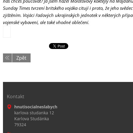
nás chceš poučovat? Já jsem házel Molotovovy koktejly na Majdan
Sunday Times tvrzení britského vojáka citují i proto, že jeho svědec
zjištěním. Vojáci řadových ukrajinských jednotek v některých příp
vojenské vybavení, ale také vhodné oblečení.
Zpět
Kontakt
hnutisocialneslabych
karlova studanka 12
Karlova Studánka
79324