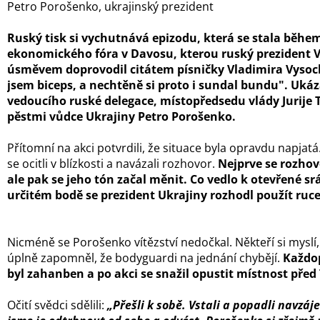
Petro Porošenko, ukrajinský prezident
Ruský tisk si vychutnává epizodu, která se stala běh
ekonomického fóra v Davosu, kterou ruský prezident V
úsměvem doprovodil citátem písničky Vladimira Vysock
jsem biceps, a nechtěně si proto i sundal bundu". Ukáza
vedoucího ruské delegace, místopředsedu vlády Jurije
pěstmi vůdce Ukrajiny Petro Porošenko.
Přítomní na akci potvrdili, že situace byla opravdu napjat
se ocitli v blízkosti a navázali rozhovor.
Nejprve se rozhovo
ale pak se jeho tón začal měnit. Co vedlo k otevřené sr
určitém bodě se prezident Ukrajiny rozhodl použít ruce
Nicméně se Porošenko vítězství nedočkal. Někteří si myslí, 
úplně zapomněl, že bodyguardi na jednání chybějí.
Každop
byl zahanben a po akci se snažil opustit místnost pře
Očití svědci sdělili:
„Přešli k sobě. Vstali a popadli navzáj