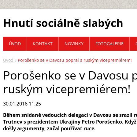
Hnutí sociálně slabých
ÚVOD
KONTAKT
NOVINKY
FOTOGALERIE
Úvod
Porošenko se v Davosu popral s ruským vicepremiérem!
Porošenko se v Davosu p
ruským vicepremiérem!
30.01.2016 11:25
Během snídaně vedoucích delegací v Davosu se srazil ru
Trutnev s prezidentem Ukrajiny Petro Porošenko. Kdy
došly argumenty, začal používat ruce.