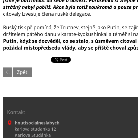
jsme je odtrhnout od sebe a odvést. Porošenko si zřejmě 
strážný nebyl poblíž. Akce byla totiž soukromá a pouze pr
citovaly Izvestije člena ruské delegace.
Ruský tisk připomíná, že Trutnev, stejně jako Putin, se zaj
držitelem pátého danu v karate-kyokushinkai a téměř si na
Putin, když se dozvěděl, co se stalo, s úsměvem citova
požádal místopředsedu vlády, aby se příště choval způ
Zpět
Kontakt
hnutisocialneslabych
karlova studanka 12
Karlova Studánka