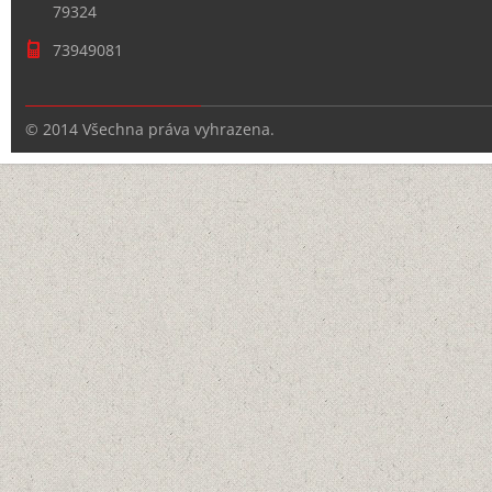
79324
73949081
© 2014 Všechna práva vyhrazena.