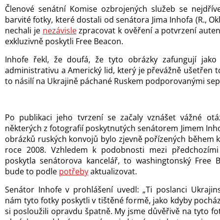
Členové senátní Komise ozbrojených služeb se nejdříve
barvité fotky, které dostali od senátora Jima Inhofa (R., Okl
nechali je
nezávisle
zpracovat k ověření a potvrzení autent
exkluzivně poskytli Free Beacon.
Inhofe řekl, že doufá, že tyto obrázky zafungují ja
administrativu a Americký lid, který je převážně ušetřen 
to násilí na Ukrajině páchané Ruskem podporovanými sep
Po publikaci jeho tvrzení se začaly vznášet vážné otá
některých z fotografií poskytnutých senátorem Jimem Inhof
obrázků ruských konvojů bylo zjevně pořízených během ko
roce 2008. Vzhledem k podobnosti mezi předchozími 
poskytla senátorova kancelář, to washingtonský Free 
bude to podle
potřeby
aktualizovat.
Senátor Inhofe v prohlášení uvedl: „Ti poslanci Ukrajin
nám tyto fotky poskytli v tištěné formě, jako kdyby pochá
si posloužili opravdu špatně. My jsme důvěřivě na tyto fot