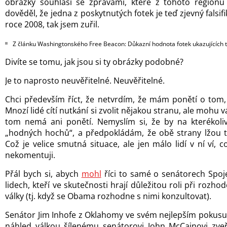
obrázky souhlasí se zprávami, které z tohoto regionu
dověděl, že jedna z poskytnutých fotek je teď zjevný falsif
roce 2008, tak jsem zuřil.
Z článku Washingtonského Free Beacon: Důkazní hodnota fotek ukazujících 
Divíte se tomu, jak jsou si ty obrázky podobné?
Je to naprosto neuvěřitelné. Neuvěřitelné.
Chci především říct, že netvrdím, že mám ponětí o tom, 
Mnozí lidé cítí nutkání si zvolit nějakou stranu, ale mohu vá
tom nemá ani ponětí. Nemyslím si, že by na kterékoli
„hodných hochů“, a předpokládám, že obě strany lžou tol
Což je velice smutná situace, ale jen málo lidí v ní ví, 
nekomentuji.
Přál bych si, abych
mohl
říci to samé o senátorech Spoje
lidech, kteří ve skutečnosti hrají důležitou roli při rozh
války (tj. když se Obama rozhodne s nimi konzultovat).
Senátor Jim Inhofe z Oklahomy ve svém nejlepším pokus
náhled válkou šílenému senátorovi John McCainovi zveře