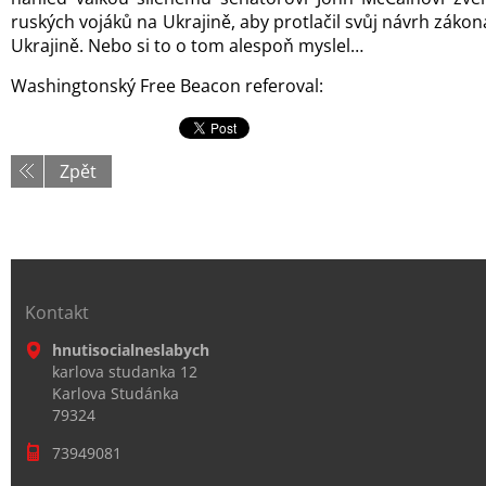
ruských vojáků na Ukrajině, aby protlačil svůj návrh záko
Ukrajině. Nebo si to o tom alespoň myslel…
Washingtonský Free Beacon referoval:
Zpět
Kontakt
hnutisocialneslabych
karlova studanka 12
Karlova Studánka
79324
73949081