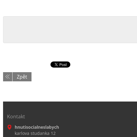
Zpět
Kontakt
hnutisocialneslabych
karlova studanka 12