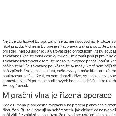
Nejprve zkritizoval Evropu za to, že už není svobodná. „Protože 
říkat pravdu. V dnešní Evropě je říkat pravdu zakázáno. ... Je zaká
přijíždějí, nejsou uprchlíci, a varovat před ohrožujícími riziky souč
zakázáno říkat, že další desítky milionů imigrantů jsou připraveny
zakázáno informovat o tom, že masová imigrace přináší nárůst krim
našich zemí. Je zakázáno poukázat, že ty masy, které sem přijíždějí 
náš způsob života, naši kulturu, naše zvyky a naše křesťanské tr
poukazovat na fakt, že ti, co sem dorazili dříve, vybudovali svůj vl
samostatný svět pro sebe podle svých hodnot a ideálů, které roztrháv
Evropy,“ uvedl.
Migrační vlna je řízená operace
Podle Orbána je současná migrační vlna předem plánovaná a říze
říkat, že v Bruselu pracují na schématech, jak cizince co nejrychleji
naší vůli. Je zakázáno poukázat, že důvod pro usídlení těchto lidí