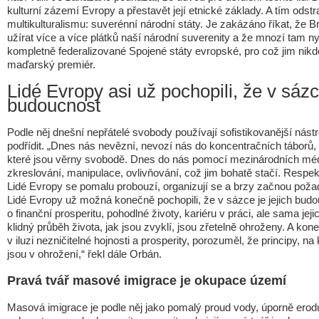
kulturní zázemí Evropy a přestavět její etnické základy. A tím odstr
multikulturalismu: suverénní národní státy. Je zakázáno říkat, že 
užírat více a více plátků naší národní suverenity a že mnozí tam nyn
kompletně federalizované Spojené státy evropské, pro což jim nikdo 
maďarský premiér.
Lidé Evropy asi už pochopili, že v sázce
budoucnost
Podle něj dnešní nepřátelé svobody používají sofistikovanější nástroj
podřídit. „Dnes nás nevězní, nevozí nás do koncentračních táborů, 
které jsou věrny svobodě. Dnes do nás pomocí mezinárodních médi
zkreslování, manipulace, ovlivňování, což jim bohatě stačí. Respekti
Lidé Evropy se pomalu probouzí, organizují se a brzy začnou pož
Lidé Evropy už možná konečně pochopili, že v sázce je jejich bud
o finanční prosperitu, pohodlné životy, kariéru v práci, ale sama j
klidný průběh života, jak jsou zvyklí, jsou zřetelně ohroženy. A kone
v iluzi nezničitelné hojnosti a prosperity, porozuměl, že principy, na
jsou v ohrožení,“ řekl dále Orbán.
Pravá tvář masové imigrace je okupace území
Masová imigrace je podle něj jako pomalý proud vody, úporně erodu