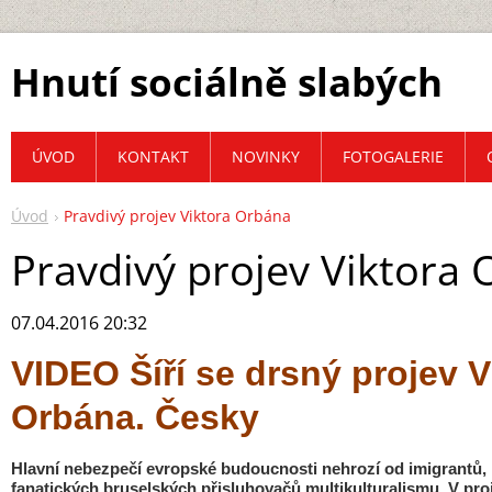
Hnutí sociálně slabých
ÚVOD
KONTAKT
NOVINKY
FOTOGALERIE
Úvod
Pravdivý projev Viktora Orbána
Pravdivý projev Viktora
07.04.2016 20:32
VIDEO Šíří se drsný projev V
Orbána. Česky
Hlavní nebezpečí evropské budoucnosti nehrozí od imigrantů, kte
fanatických bruselských přisluhovačů multikulturalismu. V proj