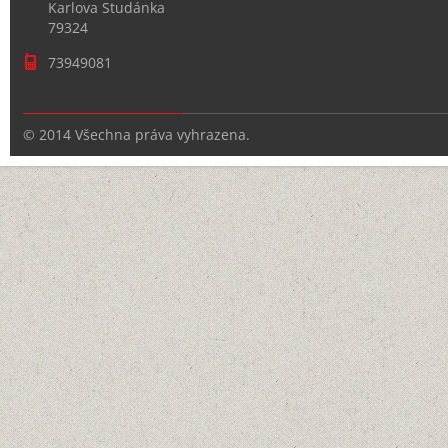
Karlova Studánka
79324
73949081
© 2014 Všechna práva vyhrazena.