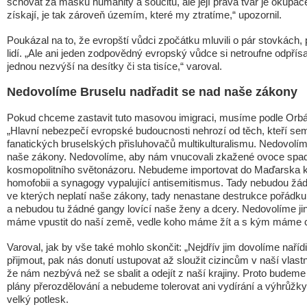
schovat za masku humanity a soucitu, ale její pravá tvář je okupac
získají, je tak zároveň územím, které my ztratíme,“ upozornil.
Poukázal na to, že evropští vůdci zpočátku mluvili o pár stovkách, 
lidí. „Ale ani jeden zodpovědný evropský vůdce si netroufne odpřísah
jednou nezvýší na desítky či sta tisíce,“ varoval.
Nedovolíme Bruselu nadřadit se nad naše zákony
Pokud chceme zastavit tuto masovou imigraci, musíme podle Orbá
„Hlavní nebezpečí evropské budoucnosti nehrozí od těch, kteří sem ch
fanatických bruselských přisluhovačů multikulturalismu. Nedovolím
naše zákony. Nedovolíme, aby nám vnucovali zkažené ovoce spadl
kosmopolitního světonázoru. Nebudeme importovat do Maďarska kri
homofobii a synagogy vypalující antisemitismus. Tady nebudou žád
ve kterých neplatí naše zákony, tady nenastane destrukce pořádku,
a nebudou tu žádné gangy lovící naše ženy a dcery. Nedovolíme ji
máme vpustit do naší země, vedle koho máme žít a s kým máme chtít 
Varoval, jak by vše také mohlo skončit: „Nejdřív jim dovolíme nař
přijmout, pak nás donutí ustupovat až sloužit cizincům v naší vlast
že nám nezbývá než se sbalit a odejít z naší krajiny. Proto budem
plány přerozdělování a nebudeme tolerovat ani vydírání a výhrůžky,“ 
velký potlesk.