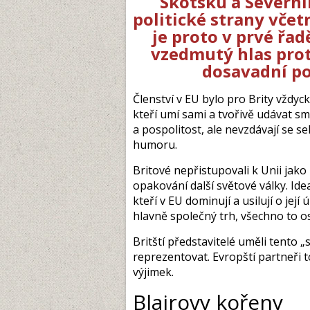
Skotsku a Severním
politické strany včet
je proto v prvé řad
vzedmutý hlas prot
dosavadní po
Členství v EU bylo pro Brity vždyc
kteří umí sami a tvořivě udávat smě
a pospolitost, ale nevzdávají se s
humoru.
Britové nepřistupovali k Unii jak
opakování další světové války. Id
kteří v EU dominují a usilují o její ú
hlavně společný trh, všechno to o
Britští představitelé uměli tento 
reprezentovat. Evropští partneři to
výjimek.
Blairovy kořeny