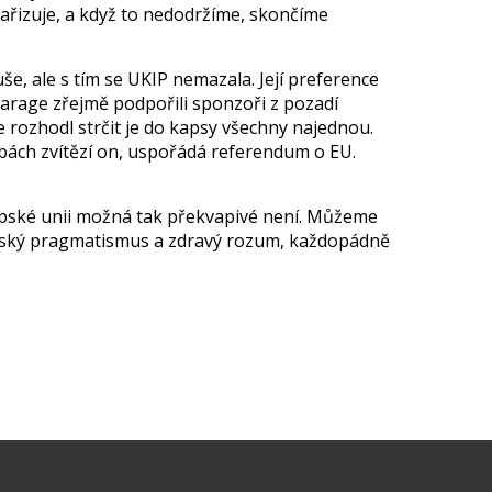
řizuje, a když to nedodržíme, skončíme
uše, ale s tím se UKIP nemazala. Její preference
Farage zřejmě podpořili sponzoři z pozadí
 rozhodl strčit je do kapsy všechny najednou.
olbách zvítězí on, uspořádá referendum o EU.
ropské unii možná tak překvapivé není. Můžeme
 britský pragmatismus a zdravý rozum, každopádně