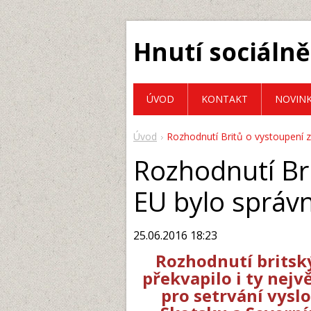
Hnutí sociálně
ÚVOD
KONTAKT
NOVIN
Úvod
Rozhodnutí Britů o vystoupení 
Rozhodnutí Bri
EU bylo správ
25.06.2016 18:23
Rozhodnutí britský
překvapilo i ty nejv
pro setrvání vyslo