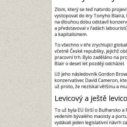
Zlom, který se teď natvrdo projevi
vystopovat do éry Tonyho Blaira,
na dlouhou dobu odstavil konzerva
a představoval v řadách labouristů
a kapitalismem.
To všechno v éře zrychlující globa
včetně České republiky, jejichž o
pracovní trh. Bylo zaděláno na pro
Blair o deset let později odcházel.
Už jeho následovník Gordon Brow
konzervativec David Cameron, kter
už proto, že nezískal většinu a mus
Levicový a ještě levico
To už byla EU širší o Bulharsko 
vedením bývalého maoisty a port
vydávali jeden legislativní návrh 