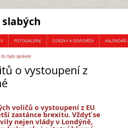
 slabých
KY
FOTOGALERIE
OTÁZKY A ODPOVĚDI
KALENDÁŘ 
z EU bylo správné
tů o vystoupení z
né
ch voličů o vystoupení z EU
ětší zastánce brexitu. Vždyť se
vily nejen vlády v Londýně,