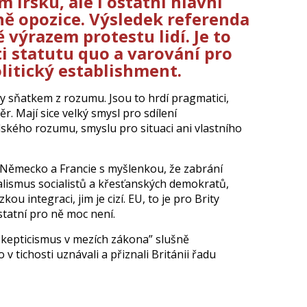
 Irsku, ale i ostatní hlavní
ně opozice. Výsledek referenda
ě výrazem protestu lidí. Je to
i statutu quo a varování pro
litický establishment.
ky sňatkem z rozumu. Jsou to hrdí pragmatici,
r. Mají sice velký smysl pro sdílení
elského rozumu, smyslu pro situaci ani vlastního
o Německo a Francie s myšlenkou, že zabrání
ealismus socialistů a křesťanských demokratů,
zkou integraci, jim je cizí. EU, to je pro Brity
statní pro ně moc není.
„skepticismus v mezích zákona” slušně
 v tichosti uznávali a přiznali Británii řadu