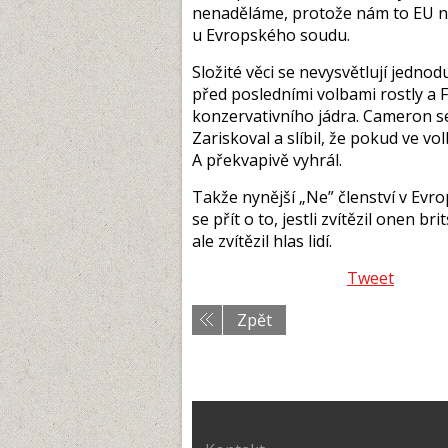
nenaděláme, protože nám to EU na
u Evropského soudu.
Složité věci se nevysvětlují jednod
před posledními volbami rostly a 
konzervativního jádra. Cameron se
Zariskoval a slíbil, že pokud ve v
A překvapivě vyhrál.
Takže nynější „Ne” členství v Ev
se přít o to, jestli zvítězil onen
ale zvítězil hlas lidí.
Tweet
Zpět