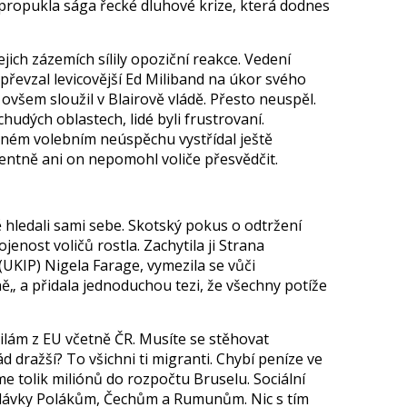
 propukla sága řecké dluhové krize, která dodnes
ejich zázemích sílily opoziční reakce. Vedení
řevzal levicovější Ed Miliband na úkor svého
ovšem sloužil v Blairově vládě. Přesto neuspěl.
chudých oblastech, lidé byli frustrovaní.
ném volebním neúspěchu vystřídal ještě
dentně ani on nepomohl voliče přesvědčit.
ě hledali sami sebe. Skotský pokus o odtržení
enost voličů rostla. Zachytila ji Strana
(UKIP) Nigela Farage, vymezila se vůči
 a přidala jednoduchou tezi, že všechny potíže
ilám z EU včetně ČR. Musíte se stěhovat
d dražší? To všichni ti migranti. Chybí peníze ve
me tolik miliónů do rozpočtu Bruselu. Sociální
dávky Polákům, Čechům a Rumunům. Nic s tím