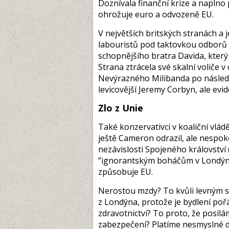
Doznívala finanční krize a naplno
ohrožuje euro a odvozeně EU.
V největších britských stranách a j
labouristů pod taktovkou odborů p
schopnějšího bratra Davida, který 
Strana ztrácela své skalní voliče v 
Nevýrazného Milibanda po násled
levicovější Jeremy Corbyn, ale evi
Zlo z Unie
Také konzervativci v koaliční vlád
ještě Cameron odrazil, ale nespokoj
nezávislosti Spojeného království 
”ignorantským boháčům v Londýně„
způsobuje EU.
Nerostou mzdy? To kvůli levným s
z Londýna, protože je bydlení pořá
zdravotnictví? To proto, že posílá
zabezpečení? Platíme nesmyslné 