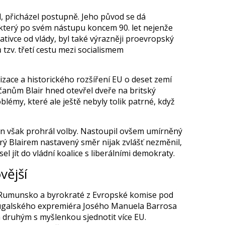
l, přicházel postupně. Jeho původ se dá
 který po svém nástupu koncem 90. let nejenže
tivce od vlády, byl také výrazněji proevropský
 tzv. třetí cestu mezi socialismem
lizace a historického rozšíření EU o deset zemí
bčanům Blair hned otevřel dveře na britský
blémy, které ale ještě nebyly tolik patrné, když
n však prohrál volby. Nastoupil ovšem umírněný
ý Blairem nastavený směr nijak zvlášť nezměnil,
el jít do vládní koalice s liberálními demokraty.
vější
a Rumunsko a byrokraté z Evropské komise pod
ugalského expremiéra Josého Manuela Barrosa
za druhým s myšlenkou sjednotit více EU.