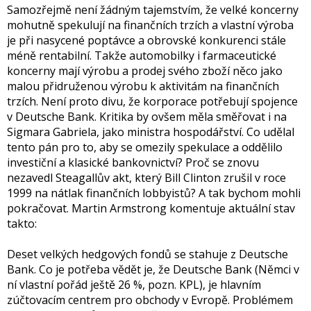
Samozřejmě není žádným tajemstvím, že velké koncerny
mohutně spekulují na finančních trzích a vlastní výroba
je při nasycené poptávce a obrovské konkurenci stále
méně rentabilní. Takže automobilky i farmaceutické
koncerny mají výrobu a prodej svého zboží něco jako
malou přidruženou výrobu k aktivitám na finančních
trzích. Není proto divu, že korporace potřebují spojence
v Deutsche Bank. Kritika by ovšem měla směřovat i na
Sigmara Gabriela, jako ministra hospodářství. Co udělal
tento pán pro to, aby se omezily spekulace a oddělilo
investiční a klasické bankovnictví? Proč se znovu
nezavedl Steagallův akt, který Bill Clinton zrušil v roce
1999 na nátlak finančních lobbyistů? A tak bychom mohli
pokračovat. Martin Armstrong komentuje aktuální stav
takto:
Deset velkých hedgových fondů se stahuje z Deutsche
Bank. Co je potřeba vědět je, že Deutsche Bank (Němci v
ní vlastní pořád ještě 26 %, pozn. KPL), je hlavním
zúčtovacím centrem pro obchody v Evropě. Problémem