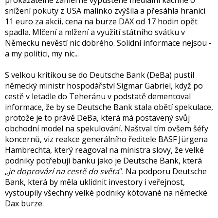
prokazatelně záměrně vypuštěné mediální kachně o
snížení pokuty z USA malinko zvýšila a přesáhla hranici
11 euro za akcii, cena na burze DAX od 17 hodin opět
spadla. Mlčení a mlžení a využití státního svátku v
Německu nevěstí nic dobrého. Solidní informace nejsou -
a my politici, my nic...
S velkou kritikou se do Deutsche Bank (DeBa) pustil
německý ministr hospodářství Sigmar Gabriel, když po
cestě v letadle do Teheránu v podstatě dementoval
informace, že by se Deutsche Bank stala obětí spekulace,
protože je to právě DeBa, která má postavený svůj
obchodní model na spekulování. Naštval tím ovšem šéfy
koncernů, viz reakce generálního ředitele BASF Jürgena
Hambrechta, který reagoval na ministra slovy, že velké
podniky potřebují banku jako je Deutsche Bank, která
„
je doprovází na cestě do světa
“. Na podporu Deutsche
Bank, která by měla uklidnit investory i veřejnost,
vystoupily všechny velké podniky kótované na německé
Dax burze.