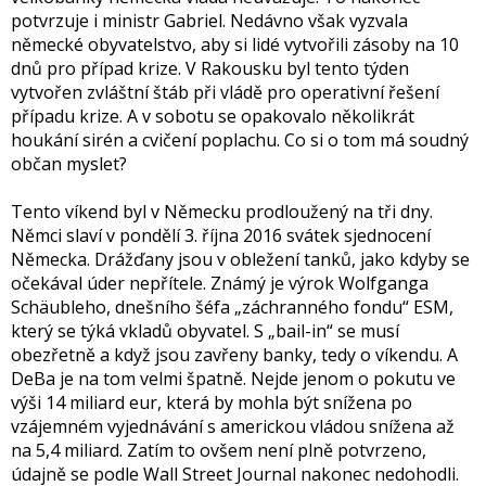
potvrzuje i ministr Gabriel. Nedávno však vyzvala
německé obyvatelstvo, aby si lidé vytvořili zásoby na 10
dnů pro případ krize. V Rakousku byl tento týden
vytvořen zvláštní štáb při vládě pro operativní řešení
případu krize. A v sobotu se opakovalo několikrát
houkání sirén a cvičení poplachu. Co si o tom má soudný
občan myslet?
Tento víkend byl v Německu prodloužený na tři dny.
Němci slaví v pondělí 3. října 2016 svátek sjednocení
Německa. Drážďany jsou v obležení tanků, jako kdyby se
očekával úder nepřítele. Známý je výrok Wolfganga
Schäubleho, dnešního šéfa „záchranného fondu“ ESM,
který se týká vkladů obyvatel. S „bail-in“ se musí
obezřetně a když jsou zavřeny banky, tedy o víkendu. A
DeBa je na tom velmi špatně. Nejde jenom o pokutu ve
výši 14 miliard eur, která by mohla být snížena po
vzájemném vyjednávání s americkou vládou snížena až
na 5,4 miliard. Zatím to ovšem není plně potvrzeno,
údajně se podle Wall Street Journal nakonec nedohodli.