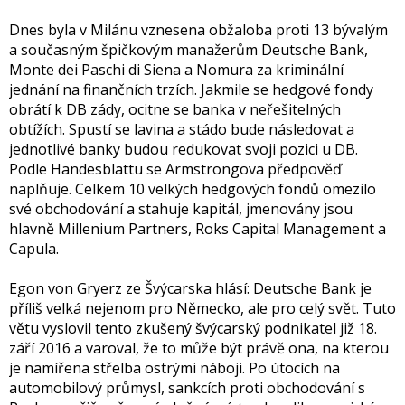
Dnes byla v Milánu vznesena obžaloba proti 13 bývalým
a současným špičkovým manažerům Deutsche Bank,
Monte dei Paschi di Siena a Nomura za kriminální
jednání na finančních trzích. Jakmile se hedgové fondy
obrátí k DB zády, ocitne se banka v neřešitelných
obtížích. Spustí se lavina a stádo bude následovat a
jednotlivé banky budou redukovat svoji pozici u DB.
Podle Handesblattu se Armstrongova předpověď
naplňuje. Celkem 10 velkých hedgových fondů omezilo
své obchodování a stahuje kapitál, jmenovány jsou
hlavně Millenium Partners, Roks Capital Management a
Capula.
Egon von Gryerz ze Švýcarska hlásí: Deutsche Bank je
příliš velká nejenom pro Německo, ale pro celý svět. Tuto
větu vyslovil tento zkušený švýcarský podnikatel již 18.
září 2016 a varoval, že to může být právě ona, na kterou
je namířena střelba ostrými náboji. Po útocích na
automobilový průmysl, sankcích proti obchodování s