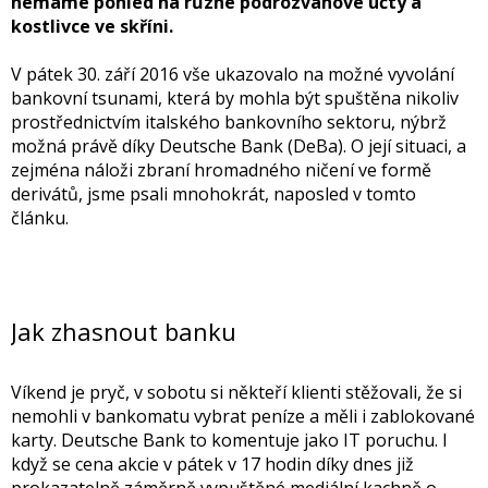
nemáme pohled na různé podrozvahové účty a
kostlivce ve skříni.
V pátek 30. září 2016 vše ukazovalo na možné vyvolání
bankovní tsunami, která by mohla být spuštěna nikoliv
prostřednictvím italského bankovního sektoru, nýbrž
možná právě díky Deutsche Bank (DeBa). O její situaci, a
zejména náloži zbraní hromadného ničení ve formě
derivátů, jsme psali mnohokrát, naposled v tomto
článku.
Jak zhasnout banku
Víkend je pryč, v sobotu si někteří klienti stěžovali, že si
nemohli v bankomatu vybrat peníze a měli i zablokované
karty. Deutsche Bank to komentuje jako IT poruchu. I
když se cena akcie v pátek v 17 hodin díky dnes již