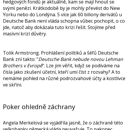
hedgových fondů je aktuálně, kam se mají hnout se
svými penězi. Krátkodobě by je mohly převést do New
Yorku nebo do Londýna. S více jak 60 biliony derivátů u
Deutsche Bank není vláda schopna vůbec pochopit, o co
jde, natož aby dokázala tuto krizi řešit. Stojíme před
masívní krizí důvěry.
Tolik Armstrong. Prohlášení politiků a šéfů Deutsche
Bank zní takto: "
Deutsche Bank nebude novou Lehman
Brothers v Evropě
". Lze jim věřit, když se podíváme na
čísla jako zkušení účetní, kteří umí číst z rozvahy? A to
nemáme pohled na různé podrozvahové účty a kostlivce
ve skříni.
Poker ohledně záchrany
Angela Merkelová se vyjádřila jasně, že o záchraně této
velkobanky německá vláda neuvažuje. To nakonec