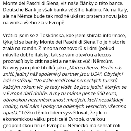
Monte dei Paschi di Siena, viz naše články o této bance.
Deutsche Bank je však banka většího kalibru. Ne na Italy,
ale na Němce bude tak možné ukázat prstem znovu jako
na viníka všeho zla v Evropě.
Vrátila jsem se z Toskánska, kde jsem sbírala informace,
týkající se banky Monte dei Paschi di Siena.To je historie
zralá na román. Z mnoha rozhovorů s lidmi (pokud
mluvíte dobře italsky, tak se vám otevřou a leccos
prozradí) bylo cítit napětí a nenávist vůči Němcům.
Noviny jsou plné titulků jako
„Matteo Renzi: Berlín nás
zničí. Jediný náš spolehlivý partner jsou USA“. Obyčejní
lidé si stěžují: "Do Itálie jezdí tolik německých turistů –
každým rokem víc, je tedy vidět, že jsou jediní, kterým se
v Evropě daří dobře. A my tu máme penze 500 euro,
obrovskou nezaměstnanost mladých, kteří nezakládají
rodiny, ruší nám i pošty na odlehlých vesnicích, všechno
upadá."
Těžko těmto lidem vysvětlovat, že jde o
ekonomickou válku proti celé Evropě, o velkou
geopolitickou hru s Evropou. Německo má sehrát roli