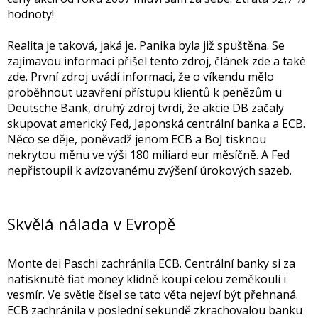
hodnoty!
Realita je taková, jaká je. Panika byla již spuštěna. Se
zajímavou informací přišel tento zdroj, článek zde a také
zde. První zdroj uvádí informaci, že o víkendu mělo
proběhnout uzavření přístupu klientů k penězům u
Deutsche Bank, druhý zdroj tvrdí, že akcie DB začaly
skupovat americký Fed, Japonská centrální banka a ECB.
Něco se děje, poněvadž jenom ECB a BoJ tisknou
nekrytou měnu ve výši 180 miliard eur měsíčně. A Fed
nepřistoupil k avízovanému zvýšení úrokových sazeb.
Skvělá nálada v Evropě
Monte dei Paschi zachránila ECB. Centrální banky si za
natisknuté fiat money klidně koupí celou zeměkouli i
vesmír. Ve světle čísel se tato věta nejeví být přehnaná.
ECB zachránila v poslední sekundě zkrachovalou banku