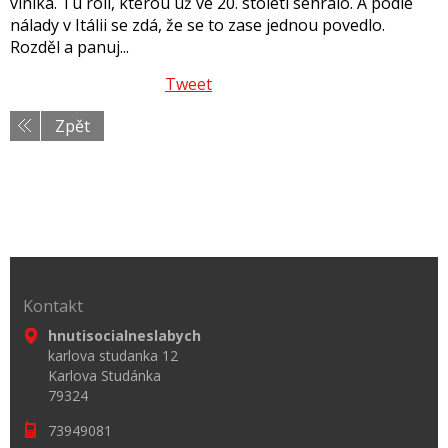
viníka. Tu roli, kterou už ve 20. století sehrálo. A podle
nálady v Itálii se zdá, že se to zase jednou povedlo.
Rozděl a panuj...
Tweet
Zpět
Kontakt
hnutisocialneslabych
karlova studanka 12
Karlova Studánka
79324
73949081