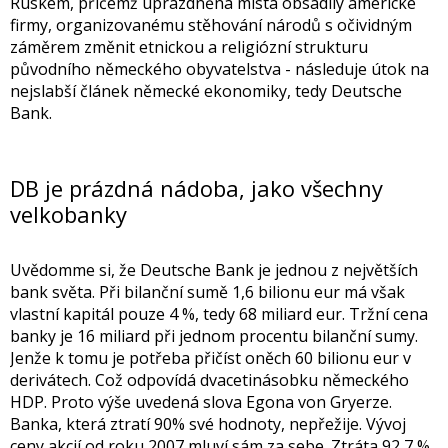
Ruskem, přičemž uprázdněná místa obsadily americké
firmy, organizovanému stěhování národů s očividným
záměrem změnit etnickou a religiózní strukturu
původního německého obyvatelstva - následuje útok na
nejslabší článek německé ekonomiky, tedy Deutsche
Bank.
DB je prázdná nádoba, jako všechny
velkobanky
Uvědomme si, že Deutsche Bank je jednou z největších
bank světa. Při bilanční sumě 1,6 bilionu eur má však
vlastní kapitál pouze 4 %, tedy 68 miliard eur. Tržní cena
banky je 16 miliard při jednom procentu bilanční sumy.
Jenže k tomu je potřeba přičíst oněch 60 bilionu eur v
derivátech. Což odpovídá dvacetinásobku německého
HDP. Proto výše uvedená slova Egona von Gryerze.
Banka, která ztratí 90% své hodnoty, nepřežije. Vývoj
ceny akcií od roku 2007 mluví sám za sebe. Ztráta 92,7 %