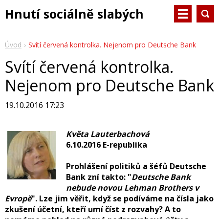
Hnutí sociálně slabých
Úvod
Svítí červená kontrolka. Nejenom pro Deutsche Bank
Svítí červená kontrolka.
Nejenom pro Deutsche Bank
19.10.2016 17:23
Květa Lauterbachová
6.10.2016 E-republika
Prohlášení politiků a šéfů Deutsche
Bank zní takto: "
Deutsche Bank
nebude novou Lehman Brothers v
Evropě
". Lze jim věřit, když se podíváme na čísla jako
zkušení účetní, kteří umí číst z rozvahy? A to