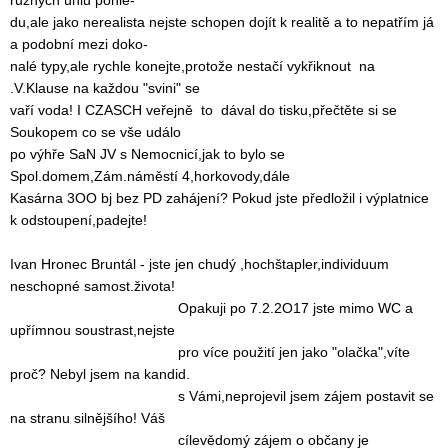
různých úhlů pohle-
du,ale jako nerealista nejste schopen dojít k realitě a to nepatřím já
a podobní mezi doko-
nalé typy,ale rychle konejte,protože nestačí vykřiknout na
.V.Klause na každou "svini" se
vaří voda! I CZASCH veřejně to dával do tisku,přečtěte si se
Soukopem co se vše událo
po výhře SaN JV s Nemocnicí,jak to bylo se
Spol.domem,Zám.náměstí 4,horkovody,dále
Kasárna 3OO bj bez PD zahájení? Pokud jste předložil i výplatnice
k odstoupení,padejte!
Ivan Hronec Bruntál - jste jen chudý ,hochštapler,individuum
neschopné samost.života!
Opakuji po 7.2.2O17 jste mimo WC a
upřímnou soustrast,nejste
pro více použití jen jako "olačka",víte
proč? Nebyl jsem na kandid.
s Vámi,neprojevil jsem zájem postavit se
na stranu silnějšího! Váš
cílevědomý zájem o občany je