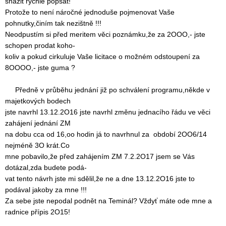
snažit rychle popsat!
Protože to není náročné jednoduše pojmenovat Vaše
pohnutky,činím tak nezištně !!!
Neodpustím si před meritem věci poznámku,že za 2OOO,- jste
schopen prodat koho-
koliv a pokud cirkuluje Vaše licitace o možném odstoupení za
8OOOO,- jste guma ?
Předně v průběhu jednání již po schválení programu,někde v
majetkových bodech
jste navrhl 13.12.2O16 jste navrhl změnu jednacího řádu ve věci
zahájení jednání ZM
na dobu cca od 16,oo hodin já to navrhnul za období 2OO6/14
nejméně 3O krát.Co
mne pobavilo,že před zahájením ZM 7.2.2O17 jsem se Vás
dotázal,zda budete podá-
vat tento návrh jste mi sdělil,že ne a dne 13.12.2O16 jste to
podával jakoby za mne !!!
Za sebe jste nepodal podnět na Teminál? Vždyť máte ode mne a
radnice přípis 2O15!