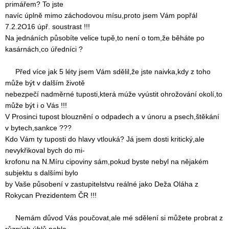
primářem? To jste
navíc úplně mimo záchodovou mísu,proto jsem Vám popřál
7.2.2O16 úpř. soustrast !!!
Na jednáních působíte velice tupě,to není o tom,že běháte po
kasárnách,co úředníci ?
Před více jak 5 léty jsem Vám sdělil,že jste naivka,kdy z toho
může být v dalším životě
nebezpečí nadměrné tuposti,která múže vyústit ohrožování okolí,to
může být i o Vás !!!
V Prosinci tupost blouznění o odpadech a v únoru a psech,štěkání
v bytech,sankce ???
Kdo Vám ty tuposti do hlavy vtlouká? Já jsem dosti kritický,ale
nevykřikoval bych do mi-
krofonu na N.Míru cipoviny sám,pokud byste nebyl na nějakém
subjektu s dalšími bylo
by Vaše působení v zastupitelstvu reálné jako Deža Oláha z
Rokycan Prezidentem ČR !!!
Nemám důvod Vás poučovat,ale mé sdělení si můžete probrat z