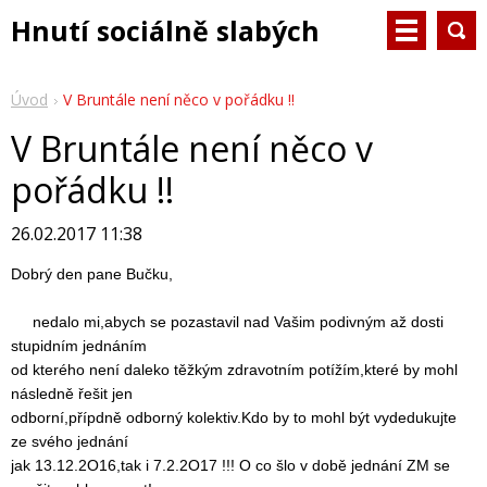
Hnutí sociálně slabých
Úvod
V Bruntále není něco v pořádku !!
V Bruntále není něco v
pořádku !!
26.02.2017 11:38
Dobrý den pane Bučku,
nedalo mi,abych se pozastavil nad Vašim podivným až dosti
stupidním jednáním
od kterého není daleko těžkým zdravotním potížím,které by mohl
následně řešit jen
odborní,přípdně odborný kolektiv.Kdo by to mohl být vydedukujte
ze svého jednání
jak 13.12.2O16,tak i 7.2.2O17 !!! O co šlo v době jednání ZM se