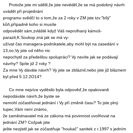
Protože jste mi sdělil,že jste nevěděl,že se má podobný návrh
uvádět při projednání
programu svědčí to o tom,že za 2 roky v ZM jste tzv."bílý"
kůň,případně koho si musíte
odpovědět sám,zvláště když Váš neprolhaný kámoš-
parazit,K.Soukop zná jak se má vy-
užívat čas managera-podnikatele,aby mohl být na zasedání v
13,oo,Vy jste od něho nic
nepochytil za předešlou spolupráci? Vy nevíte jak se podávají
návrhy? Spíte již 2 roky ?
Za mne Vy dáváte návrh? Vy jste se zbláznil,nebo jste již bláznem
byl před 5.12.2O14?
Co mne nejvíce vyděsilo byla odpověď,že opakovaně
nepodáváte návrh,že byste se
nemohl zúčastňovat jednání i Vy při změně času? To jste plný
tupec,Vám není známo,
že zaměstnavatel má ze zákona má povinnost uvolňovat na
jednání ZM? Cožpak jste
ješte nezjistil jak se zúčastňuje "houkač" sanitek z r.1997 s jedním