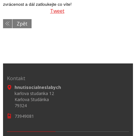
zvrácenost a dál zatloukejte co víte!
Tweet
Zpět
Kontakt
hnutisocialneslabych
karlova studanka 12
Karlova Studánka
79324
73949081