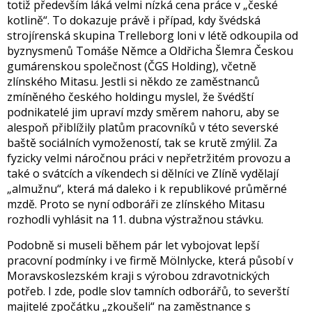
totiž především láká velmi nízká cena práce v „české
kotlině“. To dokazuje právě i případ, kdy švédská
strojírenská skupina Trelleborg loni v létě odkoupila od
byznysmenů Tomáše Němce a Oldřicha Šlemra Českou
gumárenskou společnost (ČGS Holding), včetně
zlínského Mitasu. Jestli si někdo ze zaměstnanců
zmíněného českého holdingu myslel, že švédští
podnikatelé jim upraví mzdy směrem nahoru, aby se
alespoň přiblížily platům pracovníků v této severské
baště sociálních vymožeností, tak se krutě zmýlil. Za
fyzicky velmi náročnou práci v nepřetržitém provozu a
také o svátcích a víkendech si dělníci ve Zlíně vydělají
„almužnu“, která má daleko i k republikové průměrné
mzdě. Proto se nyní odboráři ze zlínského Mitasu
rozhodli vyhlásit na 11. dubna výstražnou stávku.
Podobně si museli během pár let vybojovat lepší
pracovní podmínky i ve firmě Mölnlycke, která působí v
Moravskoslezském kraji s výrobou zdravotnických
potřeb. I zde, podle slov tamních odborářů, to severští
majitelé zpočátku „zkoušeli“ na zaměstnance s