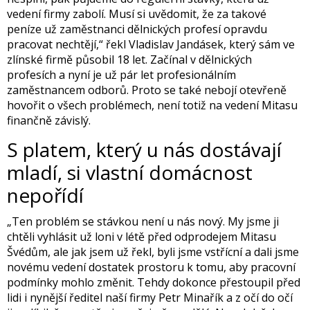
vedení firmy zabolí. Musí si uvědomit, že za takové
peníze už zaměstnanci dělnických profesí opravdu
pracovat nechtějí,“ řekl Vladislav Jandásek, který sám ve
zlínské firmě působil 18 let. Začínal v dělnických
profesích a nyní je už pár let profesionálním
zaměstnancem odborů. Proto se také nebojí otevřeně
hovořit o všech problémech, není totiž na vedení Mitasu
finančně závislý.
S platem, který u nás dostávají
mladí, si vlastní domácnost
nepořídí
„Ten problém se stávkou není u nás nový. My jsme ji
chtěli vyhlásit už loni v létě před odprodejem Mitasu
Švédům, ale jak jsem už řekl, byli jsme vstřícní a dali jsme
novému vedení dostatek prostoru k tomu, aby pracovní
podmínky mohlo změnit. Tehdy dokonce přestoupil před
lidi i nynější ředitel naší firmy Petr Minařík a z očí do očí