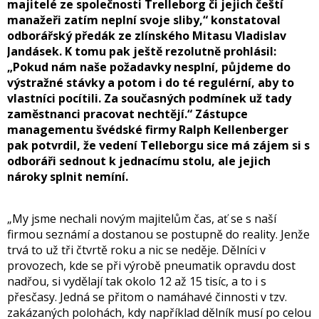
majitelé ze společnosti Trelleborg či jejich čeští
manažeři zatím neplní svoje sliby,“ konstatoval
odborářský předák ze zlínského Mitasu Vladislav
Jandásek. K tomu pak ještě rezolutně prohlásil:
„Pokud nám naše požadavky nesplní, půjdeme do
výstražné stávky a potom i do té regulérní, aby to
vlastníci pocítili. Za současných podmínek už tady
zaměstnanci pracovat nechtějí.“ Zástupce
managementu švédské firmy Ralph Kellenberger
pak potvrdil, že vedení Telleborgu sice má zájem si s
odboráři sednout k jednacímu stolu, ale jejich
nároky splnit nemíní.
„My jsme nechali novým majitelům čas, ať se s naší
firmou seznámí a dostanou se postupně do reality. Jenže
trvá to už tři čtvrtě roku a nic se neděje. Dělníci v
provozech, kde se při výrobě pneumatik opravdu dost
nadřou, si vydělají tak okolo 12 až 15 tisíc, a to i s
přesčasy. Jedná se přitom o namáhavé činnosti v tzv.
zakázaných polohách, kdy například dělník musí po celou