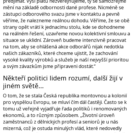
předjímat. Výši platů nezveřejňujeme, ty se samozřejmě
mění na základě odbornosti dané profese. Nicméně se
zástupci odborového svazu jsme v kontaktu a pevně
věříme, že nalezneme reálnou dohodu. Věříme, že se obě
strany opět vrátí k jednacímu stolu, kde se dohodneme
na reálném řešení, uzavřeme novou kolektivní smlouvu a
situace se uklidní. Zároveň budeme intenzivně pracovat
na tom, aby se ohlášená akce odborářů nijak nedotkla
našich zákazníků, které chceme ujistit, že zachování
vysoké kvality výrobků a služeb je naší nejvyšší prioritou
a svým závazkům jsme připraveni dostát.“
Někteří politici lidem rozumí, další žijí v
jiném světě...
O tom, že se stala Česká republika montovnou a kolonií
pro vyspělou Evropu, se mluví čím dál častěji. Často se k
tomu už veřejně vyjadřuje řada politiků i renomovaných
ekonomů, a to různým způsobem. „Životní úroveň
zaměstnanců z dělnických profesí a seniorů je u nás
mizerná, což je ostuda minulých vlád, které nedovedly