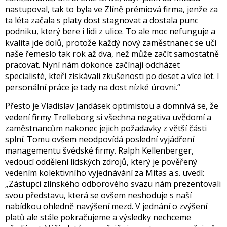
nastupoval, tak to byla ve Zlíně prémiová firma, jenže za
ta léta začala s platy dost stagnovat a dostala punc
podniku, který bere i lidi z ulice. To ale moc nefunguje a
kvalita jde dolů, protože každý nový zaměstnanec se učí
naše řemeslo tak rok až dva, než může začít samostatně
pracovat. Nyní nám dokonce začínají odcházet
specialisté, kteří získávali zkušenosti po deset a více let. I
personální práce je tady na dost nízké úrovni.“
Přesto je Vladislav Jandásek optimistou a domnívá se, že
vedení firmy Trelleborg si všechna negativa uvědomí a
zaměstnancům nakonec jejich požadavky z větší části
splní. Tomu ovšem neodpovídá poslední vyjádření
managementu švédské firmy. Ralph Kellenberger,
vedoucí oddělení lidských zdrojů, který je pověřený
vedením kolektivního vyjednávání za Mitas a.s. uvedl:
„Zástupci zlínského odborového svazu nám prezentovali
svou představu, která se ovšem neshoduje s naší
nabídkou ohledně navýšení mezd. V jednání o zvýšení
platů ale stále pokračujeme a výsledky nechceme