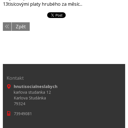
13tisícovými platy hrubého za měsíc...
Zpět
Kontakt
hnutisocialneslabych
karlova studanka 12
Karlova Studánka
79324
73949081