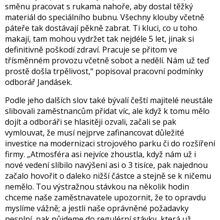
směnu pracovat s rukama nahoře, aby dostal těžký
materiál do speciálního bubnu. Všechny klouby včetně
páteře tak dostávají pěkně zabrat. Ti kluci, co u toho
makají, tam mohou vydržet tak nejdéle 5 let, jinak si
definitivně poškodí zdraví. Pracuje se přitom ve
třísměnném provozu včetně sobot a nedělí. Nám už teď
prostě došla trpělivost,“ popisoval pracovní podmínky
odborář Jandásek.
Podle jeho dalších slov také bývalí čeští majitelé neustále
slibovali zaměstnancům přidat víc, ale když k tomu mělo
dojít a odboráři se hlasitěji ozvali, začali se pak
vymlouvat, že musí nejprve zafinancovat důležité
investice na modernizaci strojového parku či do rozšíření
firmy. „Atmosféra asi nejvíce zhoustla, když nám už i
nové vedení slíbilo navýšení asi o 3 tisíce, pak najednou
začalo hovořit o daleko nižší částce a stejně se k ničemu
nemělo. Tou výstražnou stávkou na několik hodin
chceme naše zaměstnavatele upozornit, že to opravdu
myslíme vážně; a jestli naše oprávněné požadavky
nesplní, pak půjdeme do regulérní stávky, která už