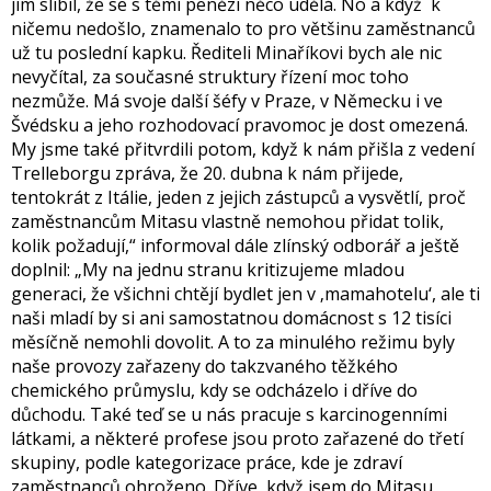
jim slíbil, že se s těmi penězi něco udělá. No a když k
ničemu nedošlo, znamenalo to pro většinu zaměstnanců
už tu poslední kapku. Řediteli Minaříkovi bych ale nic
nevyčítal, za současné struktury řízení moc toho
nezmůže. Má svoje další šéfy v Praze, v Německu i ve
Švédsku a jeho rozhodovací pravomoc je dost omezená.
My jsme také přitvrdili potom, když k nám přišla z vedení
Trelleborgu zpráva, že 20. dubna k nám přijede,
tentokrát z Itálie, jeden z jejich zástupců a vysvětlí, proč
zaměstnancům Mitasu vlastně nemohou přidat tolik,
kolik požadují,“ informoval dále zlínský odborář a ještě
doplnil: „My na jednu stranu kritizujeme mladou
generaci, že všichni chtějí bydlet jen v ‚mamahotelu‘, ale ti
naši mladí by si ani samostatnou domácnost s 12 tisíci
měsíčně nemohli dovolit. A to za minulého režimu byly
naše provozy zařazeny do takzvaného těžkého
chemického průmyslu, kdy se odcházelo i dříve do
důchodu. Také teď se u nás pracuje s karcinogenními
látkami, a některé profese jsou proto zařazené do třetí
skupiny, podle kategorizace práce, kde je zdraví
zaměstnanců ohroženo. Dříve, když jsem do Mitasu