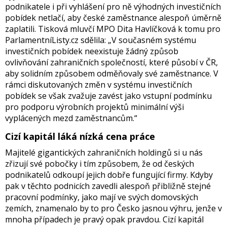
podnikatele i při vyhlášení pro ně výhodných investičních
pobídek netlačí, aby české zaměstnance alespoň úměrně
zaplatili. Tisková mluvčí MPO Dita Havlíčková k tomu pro
ParlamentníListy.cz sdělila: „V současném systému
investičních pobídek neexistuje žádný způsob
ovlivňování zahraničních společností, které působí v ČR,
aby solidním způsobem odměňovaly své zaměstnance. V
rámci diskutovaných změn v systému investičních
pobídek se však zvažuje zavést jako vstupní podmínku
pro podporu výrobních projektů minimální výši
vyplácených mezd zaměstnancům.“
Cizí kapitál láká nízká cena práce
Majitelé gigantických zahraničních holdingů si u nás
zřizují své pobočky i tím způsobem, že od českých
podnikatelů odkoupí jejich dobře fungující firmy. Kdyby
pak v těchto podnicích zavedli alespoň přibližně stejné
pracovní podmínky, jako mají ve svých domovských
zemích, znamenalo by to pro Česko jasnou výhru, jenže v
mnoha případech je pravý opak pravdou. Cizí kapitál