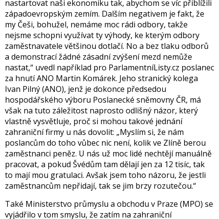
nastartovat naši ekonomiku tak, abychom se víc přiblížili
západoevropským zemím. Dalším negativem je fakt, že
my Češi, bohužel, nemáme moc rádi odbory, takže
nejsme schopni využívat ty výhody, ke kterým odbory
zaměstnavatele většinou dotlačí. No a bez tlaku odborů
a demonstrací žádné zásadní zvýšení mezd nemůže
nastat,“ uvedl například pro ParlamentníListy.cz poslanec
za hnutí ANO Martin Komárek. Jeho stranický kolega
Ivan Pilný (ANO), jenž je dokonce předsedou
hospodářského výboru Poslanecké sněmovny ČR, má
však na tuto záležitost naprosto odlišný názor, který
vlastně vysvětluje, proč si mohou takové jednání
zahraniční firmy u nás dovolit: „Myslím si, že nám
poslancům do toho vůbec nic není, kolik ve Zlíně berou
zaměstnanci peněz. U nás už moc lidé nechtějí manuálně
pracovat, a pokud Švédům tam dělají jen za 12 tisíc, tak
to mají mou gratulaci. Avšak jsem toho názoru, že jestli
zaměstnancům nepřidají, tak se jim brzy rozutečou.“
Také Ministerstvo průmyslu a obchodu v Praze (MPO) se
vyjádřilo v tom smyslu, že zatím na zahraniční